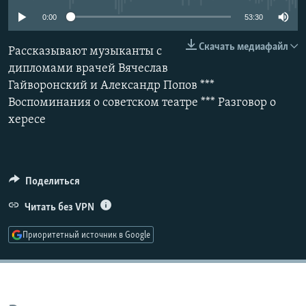
РАСПИСАНИЕ ВЕЩАНИЯ
0:00
53:30
ПОДПИШИТЕСЬ НА РАССЫЛКУ
Скачать медиафайл
Рассказывают музыканты с
дипломами врачей Вячеслав
СОЦИАЛЬНЫЕ СЕТИ
Гайворонский и Александр Попов ***
Воспоминания о советском театре *** Разговор о
хересе
Все сайты РСЕ/РС
Поделиться
Читать без VPN
Приоритетный источник в Google