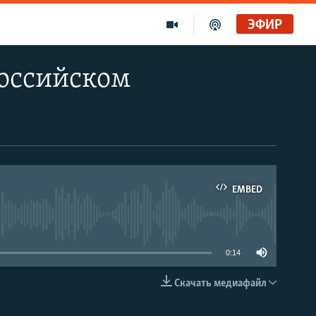
ЭФИР
российском
EMBED
able
0:14
Скачать медиафайл
EMBED