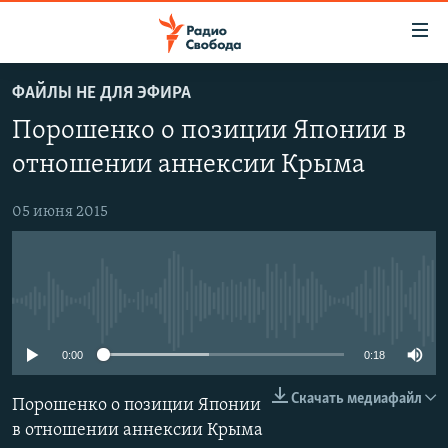
Ссылки
для
упрощенного
ФАЙЛЫ НЕ ДЛЯ ЭФИРА
ПРОГРАММЫ
доступа
Порошенко о позиции Японии в
ПОДКАСТЫ
Вернуться
отношении аннексии Крыма
к
АВТОРСКИЕ ПРОЕКТЫ
основному
05 июня 2015
ЦИТАТЫ СВОБОДЫ
содержанию
Вернутся
МНЕНИЯ
к
КУЛЬТУРА
главной
No media source currently available
навигации
IDEL.РЕАЛИИ
Вернутся
0:00
0:18
КАВКАЗ.РЕАЛИИ
к
СЕВЕР.РЕАЛИИ
поиску
Скачать медиафайл
Порошенко о позиции Японии
в отношении аннексии Крыма
СИБИРЬ.РЕАЛИИ