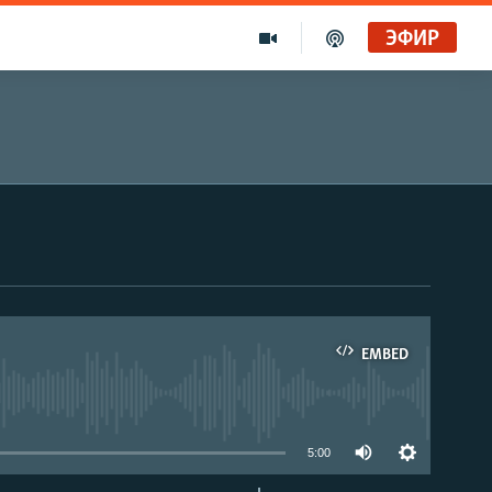
ЭФИР
EMBED
able
5:00