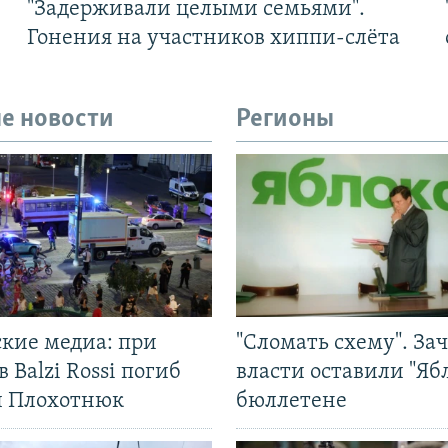
"Задерживали целыми семьями".
Гонения на участников хиппи-слёта
е новости
Регионы
ские медиа: при
"Сломать схему". За
в Balzi Rossi погиб
власти оставили "Ябл
л Плохотнюк
бюллетене