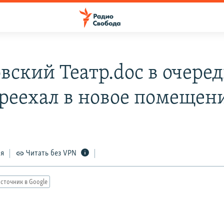
вский Театр.doc в очере
ереехал в новое помещен
ся
Читать без VPN
сточник в Google