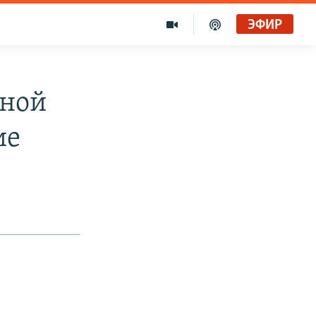
ЭФИР
дной
ие