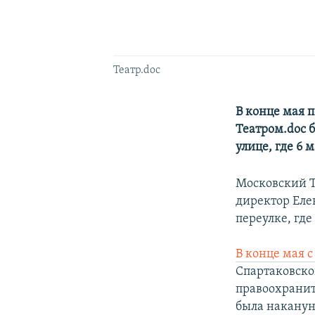
Театр.doc
В конце мая 
Театром.doc 
улице, где 6 
Московский Т
директор Еле
переулке, где
В конце мая 
Спартаковско
правоохранит
была наканун