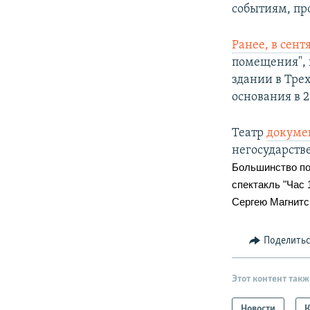
событиям, про
Ранее, в сент
помещения", 
здании в Тре
основания в 2
Театр
докуме
негосударств
Большинство по
спектакль "Час
Сергею Магнитс
Поделить
Этот контент такж
Новости
К