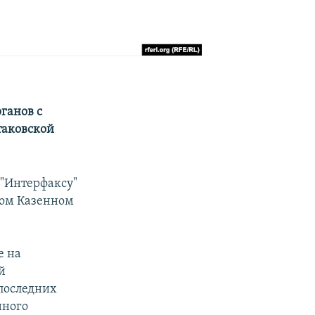
ганов с
таковской
 "Интерфаксу"
лом Казенном
е на
й
последних
нного