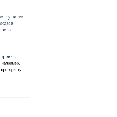
овку части
енды в
воего
проект.
, например,
торе юристу