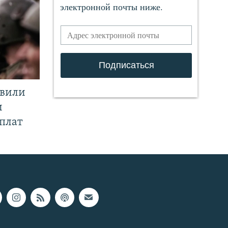
явили
и
плат