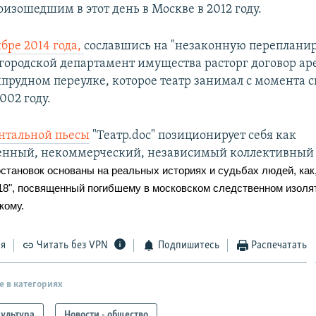
изошедшим в этот день в Москве в 2012 году.
ябре 2014 года,
сославшись на "незаконную перепланир
городской департамент имущества расторг договор ар
хпрудном переулке, которое театр занимал с момента с
002 году.
нтальной пьесы
"Театр.doc" позиционирует себя как
енный, некоммерческий, независимый коллективный 
становок основаны на реальных историях и судьбах людей, как
 18", посвященный погибшему в московском следственном изоля
кому.
ся
Читать без VPN
Подпишитесь
Распечатать
е в категориях
ультура
Новости - общество