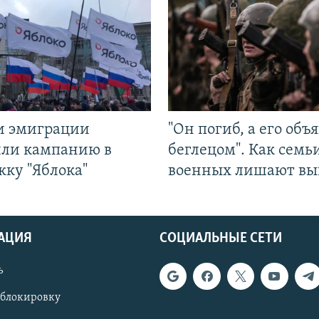
и эмиграции
"Он погиб, а его объ
или кампанию в
беглецом". Как семь
жку "Яблока"
военных лишают вы
АЦИЯ
СОЦИАЛЬНЫЕ СЕТИ
ь
 блокировку