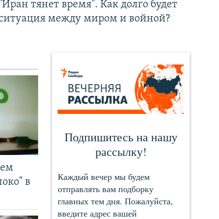
"Иран тянет время". Как долго будет
ситуация между миром и войной?
чем
око" в