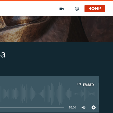
ЭФИР
ва
EMBED
able
55:00