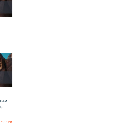
цим.
да
 части