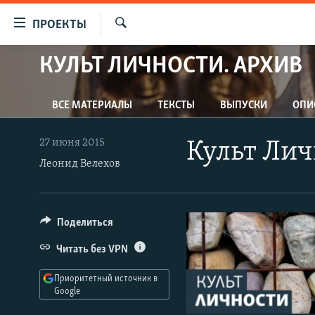
Ссылки
ПРОЕКТЫ
для
Искать
упрощенного
КУЛЬТ ЛИЧНОСТИ. АРХИВ
ПРОГРАММЫ
доступа
ПОДКАСТЫ
Вернуться
ВСЕ МАТЕРИАЛЫ
ТЕКСТЫ
ВЫПУСКИ
ОПИ
АВТОРСКИЕ ПРОЕКТЫ
к
основному
ЦИТАТЫ СВОБОДЫ
27 июня 2015
Культ Лич
содержанию
Леонид Велехов
МНЕНИЯ
Вернутся
КУЛЬТУРА
к
главной
IDEL.РЕАЛИИ
Поделиться
навигации
КАВКАЗ.РЕАЛИИ
Вернутся
Читать без VPN
к
СЕВЕР.РЕАЛИИ
поиску
Приоритетный источник в
СИБИРЬ.РЕАЛИИ
Google