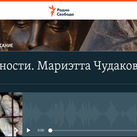
САНИЕ
ности. Мариэтта Чудако
No media source currently avail
0:00