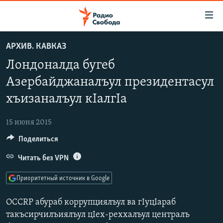
Ссылки
для
упрощенного
АРХИВ. КАВКАЗ
ПРОГРАММЫ
доступа
Лондоналда бугеб
ПОДКАСТЫ
Вернуться
Азербайджаналъул президентасул
к
АВТОРСКИЕ ПРОЕКТЫ
хъизаналъул кIалгIа
основному
ЦИТАТЫ СВОБОДЫ
содержанию
Вернутся
15 июня 2015
МНЕНИЯ
к
Поделиться
КУЛЬТУРА
главной
Читать без VPN
навигации
IDEL.РЕАЛИИ
Вернутся
КАВКАЗ.РЕАЛИИ
Приоритетный источник в Google
к
СЕВЕР.РЕАЛИИ
поиску
OCCRP абураб коррупциялъул ва гIуцIараб
СИБИРЬ.РЕАЛИИ
такъсирчилъиялъул цIех-реххалъул централъ