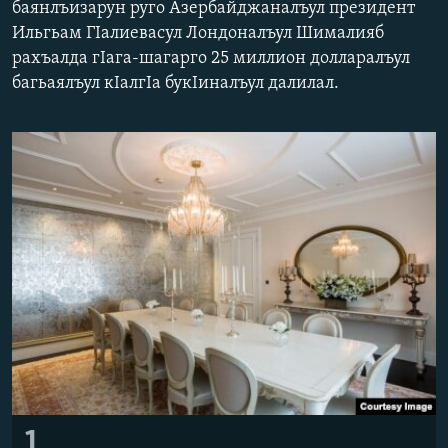
баянлъизарун руго Азербайджаналъул президент
РАСПИСАНИЕ ВЕЩАНИЯ
Ильгьам ГIалиевасул Лондоналъул Шималияб
ПОДПИШИТЕСЬ НА РАССЫЛКУ
рахъалда гIага-шагарго 25 миллион долларалъул
багьаялъул кIалгIа букIиналъул далилал.
СОЦИАЛЬНЫЕ СЕТИ
Все сайты РСЕ/РС
1