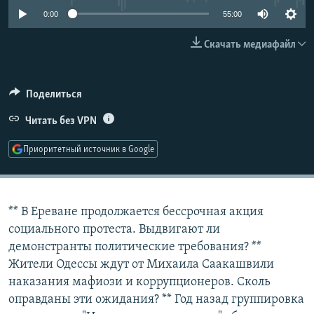
РАСПИСАНИЕ ВЕЩАНИЯ
0:00
55:00
ПОДПИШИТЕСЬ НА РАССЫЛКУ
Скачать медиафайл
СОЦИАЛЬНЫЕ СЕТИ
Поделиться
Читать без VPN
Приоритетный источник в Google
Все сайты РСЕ/РС
** В Ереване продолжается бессрочная акция
социального протеста. Выдвигают ли
демонстранты политические требования? **
Жители Одессы ждут от Михаила Саакашвили
наказания мафиози и коррупционеров. Сколь
оправданы эти ожидания? ** Год назад группировка