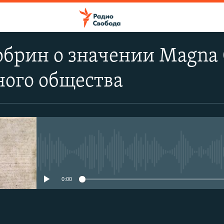
брин о значении Magna 
ного общества
No media source currently avail
0:00