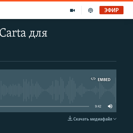
ЭФИР
Carta для
EMBED
able
9:42
Скачать медиафайл
EMBED