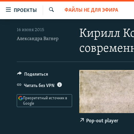
Ссылки
ФАЙЛЫ НЕ ДЛЯ ЭФИРА
ПРОЕКТЫ
для
Искать
упрощенного
ПРОГРАММЫ
16 июня 2015
Кирилл Ко
доступа
ПОДКАСТЫ
Александра Вагнер
Вернуться
современ
АВТОРСКИЕ ПРОЕКТЫ
к
основному
ЦИТАТЫ СВОБОДЫ
содержанию
МНЕНИЯ
Вернутся
Поделиться
КУЛЬТУРА
к
Читать без VPN
главной
IDEL.РЕАЛИИ
навигации
Приоритетный источник в
КАВКАЗ.РЕАЛИИ
Вернутся
Google
к
СЕВЕР.РЕАЛИИ
поиску
Pop-out player
СИБИРЬ.РЕАЛИИ