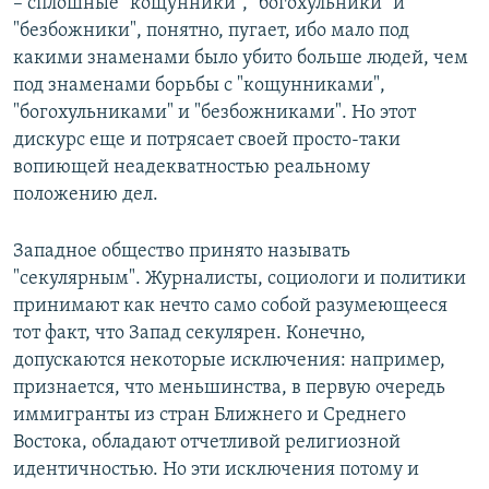
– сплошные "кощунники", "богохульники" и
"безбожники", понятно, пугает, ибо мало под
какими знаменами было убито больше людей, чем
под знаменами борьбы с "кощунниками",
"богохульниками" и "безбожниками". Но этот
дискурс еще и потрясает своей просто-таки
вопиющей неадекватностью реальному
положению дел.
Западное общество принято называть
"секулярным". Журналисты, социологи и политики
принимают как нечто само собой разумеющееся
тот факт, что Запад секулярен. Конечно,
допускаются некоторые исключения: например,
признается, что меньшинства, в первую очередь
иммигранты из стран Ближнего и Среднего
Востока, обладают отчетливой религиозной
идентичностью. Но эти исключения потому и