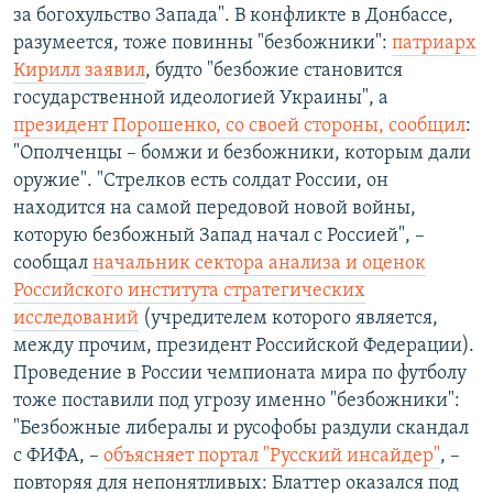
за богохульство Запада". В конфликте в Донбассе,
разумеется, тоже повинны "безбожники":
патриарх
Кирилл заявил
, будто "безбожие становится
государственной идеологией Украины", а
президент Порошенко, со своей стороны, сообщил
:
"Ополченцы – бомжи и безбожники, которым дали
оружие". "Стрелков есть солдат России, он
находится на самой передовой новой войны,
которую безбожный Запад начал с Россией", –
сообщал
начальник сектора анализа и оценок
Российского института стратегических
исследований
(учредителем которого является,
между прочим, президент Российской Федерации).
Проведение в России чемпионата мира по футболу
тоже поставили под угрозу именно "безбожники":
"Безбожные либералы и русофобы раздули скандал
с ФИФА, –
объясняет портал "Русский инсайдер"
, –
повторяя для непонятливых: Блаттер оказался под