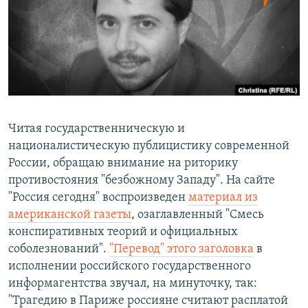
РАСПИСАНИЕ ВЕЩАНИЯ
ПОДПИШИТЕСЬ НА РАССЫЛКУ
СОЦИАЛЬНЫЕ СЕТИ
Читая государственническую и
националистическую публицистику современной
России, обращаю внимание на риторику
Все сайты РСЕ/РС
противостояния "безбожному Западу". На сайте
"Россия сегодня" воспроизведен
материал из
американской газеты
, озаглавленный "Смесь
конспиративных теорий и официальных
соболезнований".
"Перевод" этого заголовка
в
исполнении российского государственного
информагентства звучал, на минуточку, так:
"Трагедию в Париже россияне считают расплатой