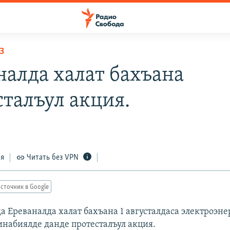
З
налда халат бахъана
сталъул акция.
ся
Читать без VPN
сточник в Google
а Ереваналда халат бахъана 1 августалдаса электроэн
инабиялде данде протесталъул акция.