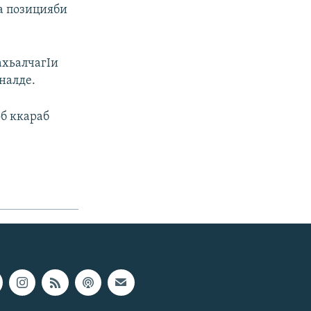
а позицияби
ахьалчагIи
налде.
об ккараб