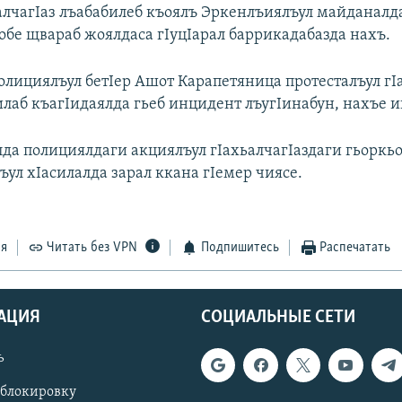
ьалчагIаз лъабабилеб къоялъ Эркенлъиялъул майданалд
добе щвараб жоялдаса гIуцIарал баррикадабазда нахъ.
олициялъул бетIер Ашот Карапетяница протесталъул гI
илаб къагIидаялда гьеб инцидент лъугIинабун, нахъе и
лда полициялдаги акциялъул гIахьалчагIаздаги гьоркь
ъул хIасилалда зарал ккана гIемер чиясе.
ся
Читать без VPN
Подпишитесь
Распечатать
АЦИЯ
СОЦИАЛЬНЫЕ СЕТИ
ь
 блокировку