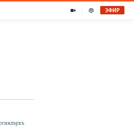
ЭФИР
ергиялъухъ