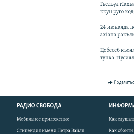
РАСПИСАНИЕ ВЕЩАНИЯ
Гьелъул гIах
ПОДПИШИТЕСЬ НА РАССЫЛКУ
ккун руго ко
24 июналда п
ахIана ракъл
Цебесеб къоя
тунка-гIусиял
Поделить
РАДИО СВОБОДА
ИНФОРМ
Мобильное приложение
Как слушат
СОЦИАЛЬНЫЕ СЕТИ
Стипендия имени Петра Вайля
Как обойти