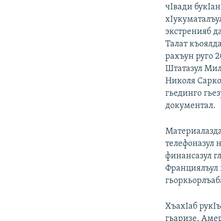
РАСПИСАНИЕ ВЕЩАНИЯ
чIвади букIа
ПОДПИШИТЕСЬ НА РАССЫЛКУ
хIукуматалъу
экстренияб д
Талат къоялда
рахъун руго 
Штатазул Мил
Николя Сарко
гьединго гьез
документал.
Материалазда
телефоназул н
финансазул г
Франциялъул 
гьоркьорлъаб
ХъахIаб рукI
гьаризе, Аме