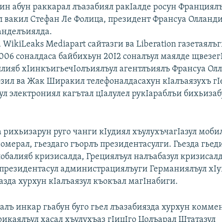
нин абун раккарал лъазабиял ракIалде росун Франциял
л вакил Стефан Ле Фолица, президент Франсуа Олланди
анделъиялда.
 WikiLeaks Mediapart сайтазги ва Liberation газетаялъ
2006 соналдаса байбихьун 20I2 соналъул маялде щвезег
лияб хIинкъигьечIолъиялъул агентлъиялъ Франсуа Ол
зил ва Жак Ширакил телефоналдасахун кIалъаязухъ гI
ул электрониял кагътал цIалулел рукIараблъи бихьизаб
 рихьизарун руго чанги кIудиял хъулухъчагIазул моби
омерал, гьездаго гъорлъ президентасулги. Гьезда гьед
лобалияб кризисалда, Грециялъул налъабазул кризисалд
президентасул администрациялъуги Германиялъул хIу
азда хурхун кIалъаязул къокъал магIнабиги.
ъалъ инкар гьабун буго гьел лъазабиязда хурхун комме
рикаялъул хасал хъулухъаз гIицIго Цолъарал Штатазул