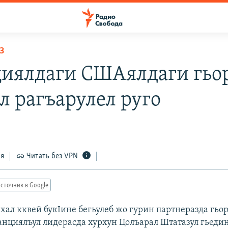
З
иялдаги СШАялдаги гьо
л рагъарулел руго
ся
Читать без VPN
сточник в Google
 хал кквей букIине бегьулеб жо гурин партнеразда гьо
анциялъул лидерасда хурхун Цолъарал Штатазул гьедин