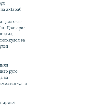
ъул
ца ахIараб
ги цадахъго
Iан Цолъарал
ландил,
енеккулел ва
улел
лиял
инго руго
а ва
куматалъулги
нтариял