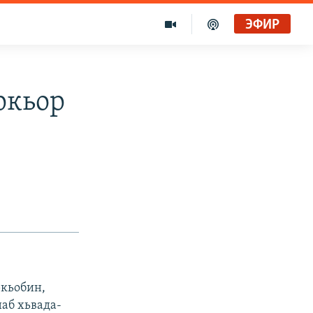
ЭФИР
ркьор
ркьобин,
аб хьвада-