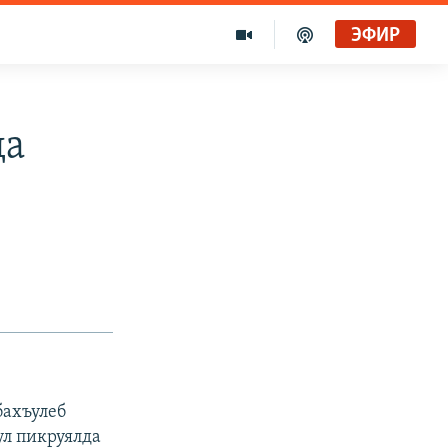
ЭФИР
да
бахъулеб
ул пикруялда