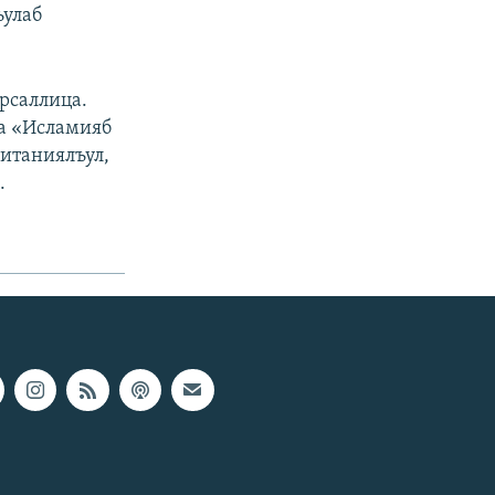
ъулаб
рсаллица.
на «Исламияб
ританиялъул,
.