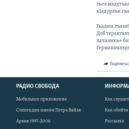
РАСПИСАНИЕ ВЕЩАНИЯ
гьел мадугьа
ПОДПИШИТЕСЬ НА РАССЫЛКУ
хIадурлъи гьа
Гьадин лъаза
Доб теракталъ
пачалихъ» баг
Германиялъул
Поделить
РАДИО СВОБОДА
ИНФОРМ
Мобильное приложение
Как слушат
Стипендия имени Петра Вайля
Как обойти
СОЦИАЛЬНЫЕ СЕТИ
Архив 1997-2006
Рассылка