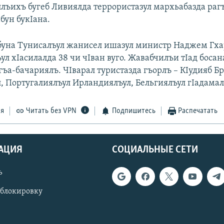
ллъихъ бугеб Ливиялда террористазул мархьабазда раг
бун букIана.
буна Тунисалъул жанисел ишазул министр Наджем Гха
ул хIасилалда 38 чи чIван вуго. Жавабчилъи тIад боса
ъа-бачариялъ. ЧIварал туристазда гъорлъ – КIудияб Б
, Португалиялъул Ирландиялъул, Бельгиялъул гIадамал
ся
Читать без VPN
Подпишитесь
Распечатать
АЦИЯ
СОЦИАЛЬНЫЕ СЕТИ
ь
 блокировку