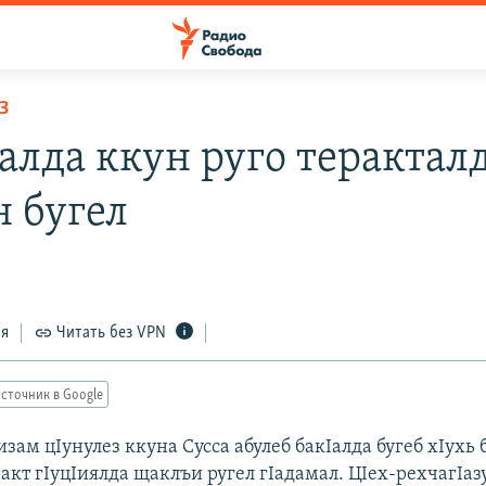
З
алда ккун руго терактал
н бугел
ся
Читать без VPN
сточник в Google
зам цIунулез ккуна Сусса абулеб бакIалда бугеб хIухь 
акт гIуцIиялда щаклъи ругел гIадамал. ЦIех-рехчагIаз