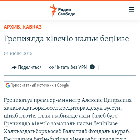
Ссылки
для
упрощенного
АРХИВ. КАВКАЗ
ПРОГРАММЫ
доступа
Грециялда кIвечIо налъи бецIизе
ПОДКАСТЫ
Вернуться
к
01 июля 2015
АВТОРСКИЕ ПРОЕКТЫ
основному
ЦИТАТЫ СВОБОДЫ
Поделиться
Читать без VPN
содержанию
Вернутся
МНЕНИЯ
к
Приоритетный источник в Google
КУЛЬТУРА
главной
Грециялъул премьер-министр Алексис Ципрасица
навигации
IDEL.РЕАЛИИ
халкъаздагьоркьосел кредитораздехун вуссун,
Вернутся
КАВКАЗ.РЕАЛИИ
цIияб къотIи-къай гьабиялде ахIи балеб буго.
к
СЕВЕР.РЕАЛИИ
Грециялда кIвечIо заманалъ налъи бецIцIизе
поиску
Халкъаздагьборкьосеб Валютияб Фондалъ кьураб.
СИБИРЬ.РЕАЛИИ
Гьелдалъун батIи-батIиял хIинкъаби щолел руго.