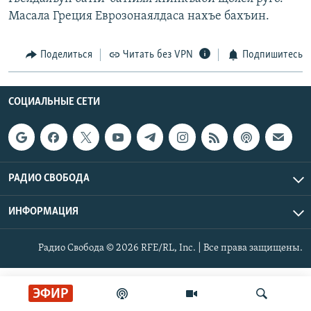
РАСПИСАНИЕ ВЕЩАНИЯ
Масала Греция Еврозонаялдаса нахъе бахъин.
ПОДПИШИТЕСЬ НА РАССЫЛКУ
Поделиться
Читать без VPN
Подпишитесь
СОЦИАЛЬНЫЕ СЕТИ
СОЦИАЛЬНЫЕ СЕТИ
Все сайты РСЕ/РС
РАДИО СВОБОДА
ИНФОРМАЦИЯ
Радио Свобода © 2026 RFE/RL, Inc. | Все права защищены.
ЭФИР