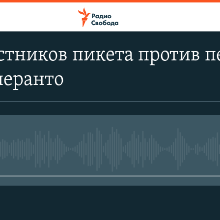
стников пикета против 
перанто
No media source currently avail