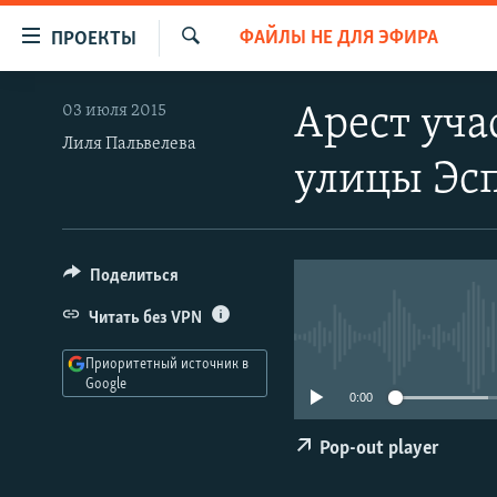
Ссылки
ФАЙЛЫ НЕ ДЛЯ ЭФИРА
ПРОЕКТЫ
для
Искать
упрощенного
ПРОГРАММЫ
03 июля 2015
Арест уча
доступа
ПОДКАСТЫ
Лиля Пальвелева
Вернуться
улицы Эс
АВТОРСКИЕ ПРОЕКТЫ
к
основному
ЦИТАТЫ СВОБОДЫ
содержанию
МНЕНИЯ
Вернутся
Поделиться
КУЛЬТУРА
к
Читать без VPN
главной
IDEL.РЕАЛИИ
навигации
Приоритетный источник в
КАВКАЗ.РЕАЛИИ
Вернутся
Google
0:00
к
СЕВЕР.РЕАЛИИ
поиску
Pop-out player
СИБИРЬ.РЕАЛИИ