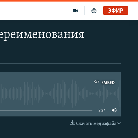
ЭФИР
переименования
EMBED
able
2:27
Скачать медиафайл
EMBED