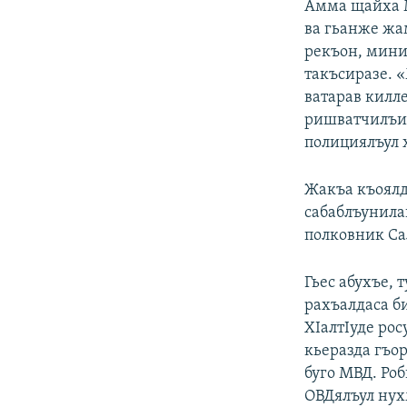
Амма щайха М
ва гьанже жа
рекъон, мини
такъсиразе. 
ватарав килле
ришватчилъия
полициялъул х
Жакъа къоялд
сабаблъунила
полковник Са
Гьес абухъе,
рахъалдаса б
ХIалтIуде рос
кьеразда гъо
буго МВД. Ро
ОВДялъул нух