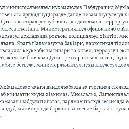
ул министерлъиялъул нухмалъулев ГIабдурашид МухIа
 гьечIого яргъидгIуцIаразде данде низам цIунулезул х
 буго, такъсирал республикаялда дагьлъана, терроргун
оркьоса къотIана. Министерлъиялъул официалияб сайт
довасул докладалда рекъон, полициялъул хIалтIи, мис
Iлъана. Ярагъ гIадамазухъа бакIари, наркотикал тIири
акъсириял къукъаби тIатинари ва кквей, терроргун эк
, жамгIияб низам цIуни - рехсарал гьел ва гь.ц. пунк
н абизе бегьула, министерлъиялъул нухмалъулесул докл
ухIамадовас чанги данделъабазда ва гургинал столазд
Iаб къиматги кьуна хIакимаз. Мисалалъе, Дагъистанал
Рамазан ГIабдулатIиповас, парлмаенталъул сессиялда
 хадуб, министрасда баркана ва гьесие баркала кьуна 
.