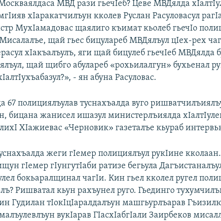
оскваялдаса МВД рази гьечIеб? Цеве МВДялда хIалтIу
мгIияв хIаракатчилъун кколев Руслан Расуловасул рагI
стр МухIамадовас щаялиго къимат кьолеб гьечIо поли
«Мисалалъе, щай гьес бицулареб МВДялъул цIех-рех чаг
расул хIакъалъулъ, яги щай бицулеб гьечIеб МВДялда б
лъул, щай щибго абулареб «рохьилалгун» бухьенал ру
IалтIухъабазул?», - ян абуна Расуловас.
а 67 полициялъулав туснахъалда вуго ришватчилъиялъ
н, бицана жанисел ишазул министерлъиялда хIалтIулев
лихI ХIажиевас «Черновик» газеталъе кьураб интервь
 туснахъалда жеги гIемер полициялъул рукIине кколаан
ищун гIемер гIунгутIаби ратизе бегьула Дагъистаналъ
улел бокьаралщинал чагIи. Кин гьел кколел ругел поли
рлъ? Ришватал кьун рахъунел руго. Гьединго тухумчил
бин Гудилан тIокIцIаралдалъун машгьурлъарав Гъизил
малъулевлъун вукIарав ГIасхIабгIали Заирбеков мисал