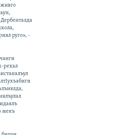
 живго
ьун,
, Дербенталда
ккола,
иял руго», -
 чанги
х-рехал
ъистаналъул
алтIухъабиги
алъиялда,
циялъулал
Iидаялъ
з мекъ
с бицун