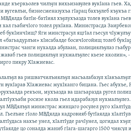
анде къеркьолев чилъун вихьизавулев вукIана гьев. Ха
и вугевлъи, бизнесменазухъа гIарац бахъулеб къукъа г
 МВДялда батIи-батIиял хъулухъазда толев вукIана гьев,
и хал гьабичIого толел рукIана. Министрасда Заирбек
леб букIинчIищ? Яги минстрасул яцгIал гьесул чIужулъ
л «багьадурлъи» хIисабалде босичIогойищ толеб букIа
инистрас чанги нухалда абулаан, полициялъулаз гьабур
жаваб гьев полициялъул нухмалъулес кьезе кколин», -
ирго пикру ХIажиевас.
алалъул ва ришватчилъиялъул масъалабазул хIакъалъул
н вукIарав ХIажиевас мухIканго бицана. Гьес абухъе, 
рухъалда рекъон, мухъазда ва шагьаразда ругел поли
IалтIухъаби росизе ккола гьел идарабазул нухмалъулез
ул МВДялъул министрас жинцаго росулел руго хIалтIуд
. Гьелъие гIоло МВДялда кадровияб бутIаялда хIалтIул
алтIудаса нахъе унел, хIалтIуде рачIунел, цогидал хъу
утIаялде цо соналда жаниб гIага-шагарго 1500 чиясул 