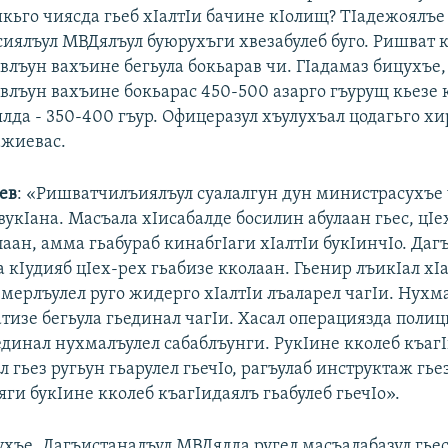
икьго чиясда гьеб хIалтIи бачине кIолищ? ТIадежоялъе
сиялъул МВДялъул буюрухъги хвезабулеб буго. Ришват к
влъун вахъине бегьула бокьарав чи. ГIадамаз бицухъе
влъун вахъине бокьарас 450-500 азарго гъурущ кьезе 
да - 350-400 гъур. Офицеразул хъулухъал цодагьго хир
ажиевас.
ев
: «Ришватчилъиялъул суалалгун дун министрасухъе
укIана. Масъала хIисабалде босилин абулаан гьес, цIе
аан, амма гьабураб кинабгIаги хIалтIи букIинчIо. Даг
 кIудияб цIех-рех гьабизе кколаан. Гьенир лъикIал хI
емерлъулел руго жидерго хIалтIи лъаларел чагIи. Нухм
тизе бегьула гьединал чагIи. Хасал операциязда поли
ьединал нухмалъулел сабаблъунги. РукIине кколеб къаг
 гьез ругьун гьарулел гьечIо, рагъулаб инструктаж гье
 яги букIине кколеб къагIидаялъ гьабулеб гьечIо».
ухъе, Дагъистаналъул МВДялда ругел масъалабазул гье