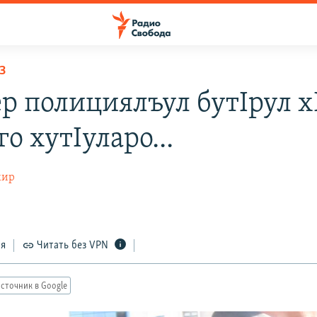
З
р полициялъул бутIрул х
го хутIуларо...
кир
ся
Читать без VPN
сточник в Google