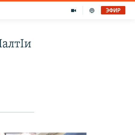
ЭФИР
IалтIи