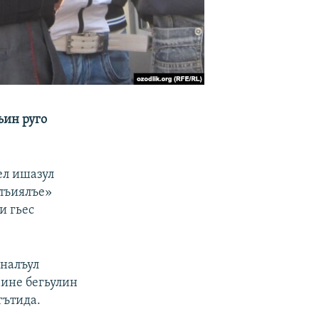
ъин руго
ел ишазул
нлъиялъе»
и гьес
аналъул
Iине бегьулин
гътида.