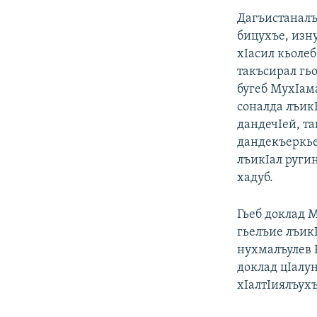
Дагъистаналъ
бицухъе, изну
хIасил кьолеб
такъсирал гь
бугеб МухIама
соналда лъик
дандечIей, т
дандекъеркьей
лъикIал руги
хадуб.
Гьеб доклад М
гьелъие лъик
нухмалъулев 
доклад цIалун
хIалтIиялъухъ