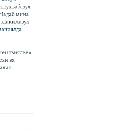
лтIухъабазул
гIадаб мина
л хIакимазул
рмациялда
ркенлъиялъе»
еян ва
рилин.