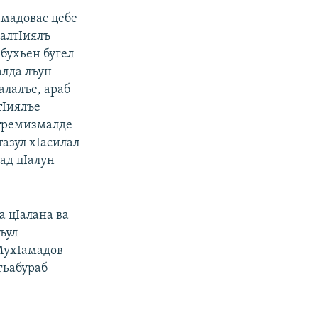
мадовас цебе
IалтIиялъ
 бухьен бугел
алда лъун
алалъе, араб
тIиялъе
стремизмалде
тазул хIасилал
ад цIалун
а цIалана ва
ъул
 МухIамадов
гьабураб