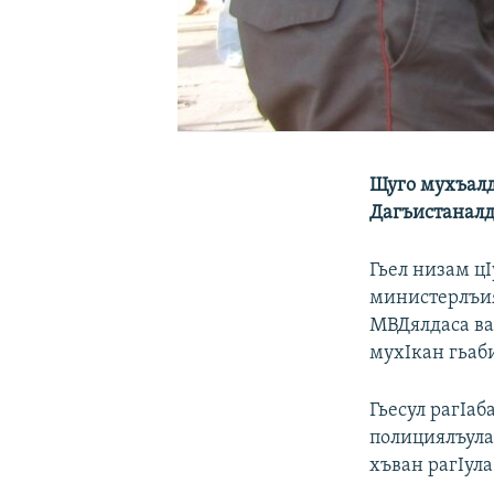
Щуго мухъалд
Дагъистаналд
Гьел низам ц
министерлъия
МВДялдаса ва
мухIкан гьаби
Гьесул рагIаб
полициялъула 
хъван рагIул