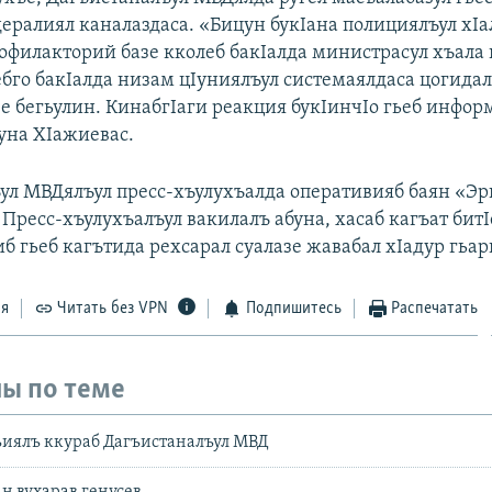
дералиял каналаздаса. «Бицун букIана полициялъул хIа
офилакторий базе кколеб бакIалда министрасул хъала 
ебго бакIалда низам цIуниялъул системаялдаса цогида
е бегьулин. КинабгIаги реакция букIинчIо гьеб инфо
абуна ХIажиевас.
ул МВДялъул пресс-хъулухъалда оперативияб баян «Э
. Пресс-хъулухъалъул вакилалъ абуна, хасаб кагъат битI
б гьеб кагътида рехсарал суалазе жавабал хIадур гьа
ся
Читать без VPN
Подпишитесь
Распечатать
ы по теме
иялъ ккураб Дагъистаналъул МВД