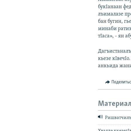
букIанаан фе
лъималазе пр
бан бугин, гь
минаби ратиз
тIаса», - ян 
Дагъистаналъ
кьезе кIвечIо
анкьида жани
Поделить
Материал
Ришватчилъ