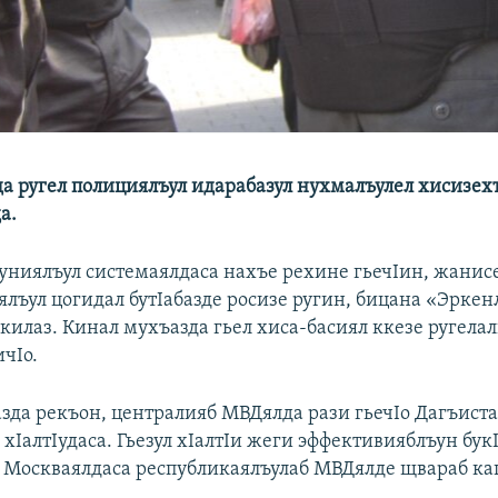
а ругел полициялъул идарабазул нухмалъулел хисизех
а.
Iуниялъул системаялдаса нахъе рехине гьечIин, жанис
лъул цогидал бутIабазде росизе ругин, бицана «Эрке
килаз. Кинал мухъазда гьел хиса-басиял ккезе ругелал
чIо.
азда рекъон, централияб МВДялда рази гьечIо Дагъист
хIалтIудаса. Гьезул хIалтIи жеги эффективияблъун бук
а Москваялдаса республикаялъулаб МВДялде щвараб ка