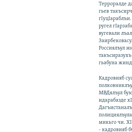
Терроралде д
гьев такъсирч
гIуцIараблъи.
ругел гIарзаб
вугевали лъа
Заирбековасу
Россиялъул м
такъсиразухъ 
гьабуна жинд
Кадровияб су
полковниклъу
МВДялъул бую
идарабазде х
Дагъистаналъ
полициялъулал
микьго чи. ХI
- кадровияб б