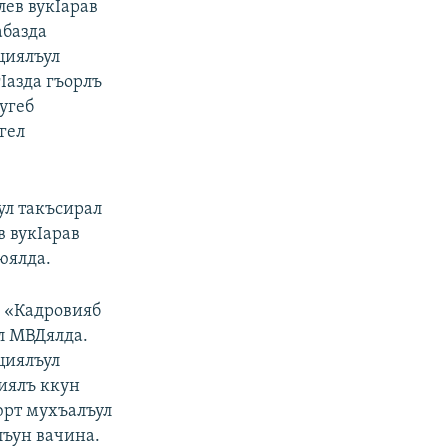
лев вукIарав
абазда
циялъул
Iазда гъорлъ
угеб
гел
ул такъсирал
 вукIарав
юялда.
. «Кадровияб
ул МВДялда.
циялъул
ъиялъ ккун
юрт мухъалъул
лъун вачина.