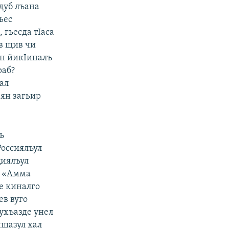
дуб лъана
ьес
 гьесда тIаса
ов щив чи
ун йикIиналъ
раб?
ал
 ян загьир
ъ
Россиялъул
циялъул
. «Амма
е киналго
ев вуго
лухъазде унел
ишазул хал