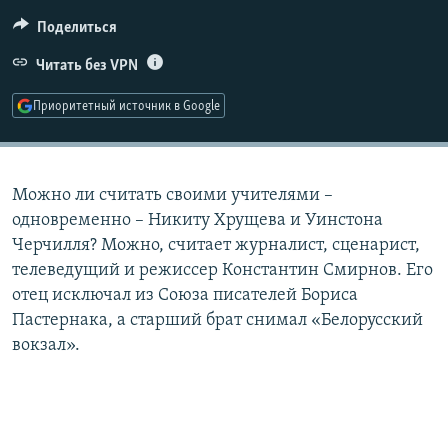
РАСПИСАНИЕ ВЕЩАНИЯ
Поделиться
ПОДПИШИТЕСЬ НА РАССЫЛКУ
Читать без VPN
СОЦИАЛЬНЫЕ СЕТИ
Приоритетный источник в Google
Можно ли считать своими учителями –
одновременно – Никиту Хрущева и Уинстона
Все сайты РСЕ/РС
Черчилля? Можно, считает журналист, сценарист,
телеведущий и режиссер Константин Смирнов. Его
отец исключал из Союза писателей Бориса
Пастернака, а старший брат снимал «Белорусский
вокзал».