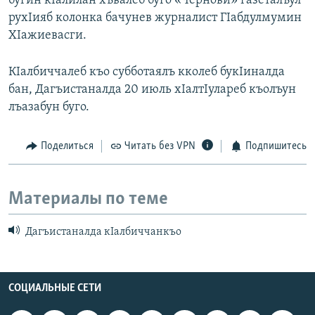
бугин кIалилан хъвалеб буго «Чернови» газеталъул
рухIияб колонка бачунев журналист ГIабдулмумин
ХIажиевасги.
КIалбиччалеб къо субботаялъ кколеб букIиналда
бан, Дагъистаналда 20 июль хIалтIулареб къолъун
лъазабун буго.
Поделиться
Читать без VPN
Подпишитесь
Материалы по теме
Дагъистаналда кIалбиччанкъо
СОЦИАЛЬНЫЕ СЕТИ