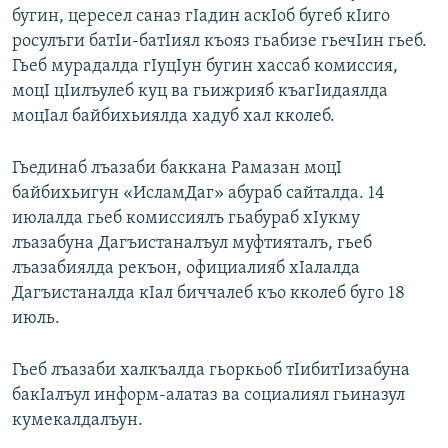
бугин, цересел саназ гIадин аскIоб бугеб кIиго
росулъги батIи-батIиял къояз гьабизе гьечIин гьеб.
Гьеб мурадалда гIуцIун бугин хассаб комиссия,
моцI цIилъулеб куц ва гьижрияб къагIидаялда
моцIал байбихьиялда хадуб хал кколеб.
Гьединаб лъазаби баккана Рамазан моцI
байбихьигун «ИсламДаг» абураб сайталда. 14
июлалда гьеб комиссиялъ гьабураб хIукму
лъазабуна Дагъистаналъул муфтияталъ, гьеб
лъазабиялда рекъон, официалияб хIалалда
Дагъистаналда кIал биччалеб къо кколеб буго 18
июль.
Гьеб лъазаби халкъалда гьоркьоб тIибитIизабуна
бакIалъул информ-алатаз ва социалиял гьиназул
кумекалдалъун.