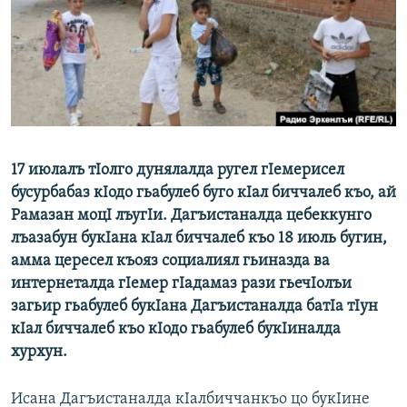
РАСПИСАНИЕ ВЕЩАНИЯ
ПОДПИШИТЕСЬ НА РАССЫЛКУ
СОЦИАЛЬНЫЕ СЕТИ
17 июлалъ тIолго дунялалда ругел гIемерисел
бусурбабаз кIодо гьабулеб буго кIал биччалеб къо, ай
Рамазан моцI лъугIи. Дагъистаналда цебеккунго
Все сайты РСЕ/РС
лъазабун букIана кIал биччалеб къо 18 июль бугин,
амма цересел къояз социалиял гьиназда ва
интернеталда гIемер гIадамаз рази гьечIолъи
загьир гьабулеб букIана Дагъистаналда батIа тIун
кIал биччалеб къо кIодо гьабулеб букIиналда
хурхун.
Исана Дагъистаналда кIалбиччанкъо цо букIине