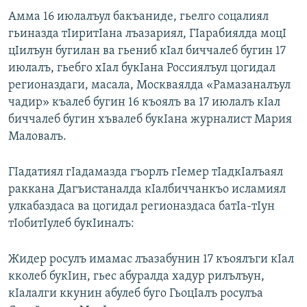
Амма 16 июлалъул бакъаниде, гьелго соцалиял
гьиназда тIиритIана лъазариял, ГIарабиялда моцI
цIилъун бугилан ва гьениб кIал биччалеб бугин 17
июлалъ, гьебго хIал букIана Россиялъул цогидал
регионаздаги, масала, Москваялда «Рамазаналъул
чадир» къалеб бугин 16 къоялъ ва 17 июлалъ кIал
биччалеб бугин хъвалеб букIана журналист Мария
Маловалъ.
ГIадатиял гIадамазда гъорлъ гIемер тIадкIалъаял
раккана Дагъистаналда кIалбиччанкъо исламиял
улкабаздаса ва цогидал регионаздаса батIа-тIун
тIобитIулеб букIиналъ:
Жидер росулъ имамас лъазабунин 17 къоялъги кIал
кколеб букIин, гьес абуралда хадур рилълъун,
кIалалги ккунин абулеб буго ГьоцIалъ росулъа