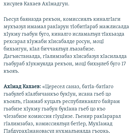
хисулев Кахаев АхIмадгун.
Гьесул баяназда рекъон, комиссиялъ киналгIаги
мухъазул имамал ракIарун тIобитIараб мажлисалда
хIукму гьабун буго, киналго исламалъул тIахьазда
рехсарал хIужаби хIисабалде росун, моцI
бихьигун, кIал биччаялъул лъазабизе.
Дагъистаналда, гIалимзабаз хIисабазул хIасилалда
гьабураб хIукмуялда рекъон, моцI бихьулеб буго 17
къояъ.
АхIмад Кахаев:
«Цересел саназ, батIа-батIаго
гьабулеб кIалбичанкъо букIун, исана гьеб цо
къоялъ, гIаммаб куцалъ республикаялго байрам
гьабизе хIукму гьабун букIана гьеб цо къо
чIезабизе комиссия гIуцIизе. Гьенир ракIарарал
гIалимзабаз, комиссиялъул бетIер, МухIамад
ГIабдурахIмановасул нухмалъиялда гъоркь,