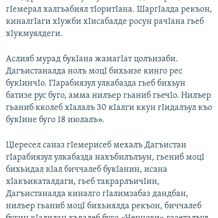
гIемерал халгьабиял тIоритIана. ШаргIалда рекъон,
киналгIаги хIужби хIисабалде росун рачIана гьеб
хIукмуялдеги.
Аслияб мурад букIана жамагIат цолъизаби.
Дагъистаналда нолъ моцI бихьизе кинго рес
букIинчIо. ГIарабиязул улкабазда гьеб бихьун
батизе рус буго, амма нилъер гьаниб гьечIо. Нилъер
гьаниб кколеб хIалалъ 30 кIалги ккун гIидалъул къо
букIине буго 18 июлалъ».
ЦIересел саназ гIемерисеб мехалъ Дагъистан
гIарабиязул улкабазда нахъбилълъун, гьениб моцI
бихьидал кIал биччалеб букIанин, исана
хIакъикаталдаги, гьеб такрарлъичIин,
Дагъистаналда киналго гIалимзабаз дандбан,
нилъер гьаниб моцI бихьиялда рекъон, биччалеб