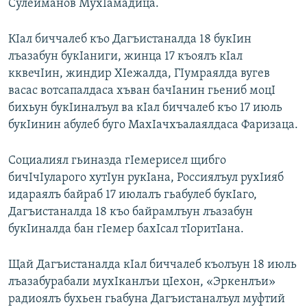
Сулейманов МухIамадица.
КIал биччалеб къо Дагъистаналда 18 букIин
лъазабун букIаниги, жинца 17 къоялъ кIал
кквечIин, жиндир ХIежалда, ГIумраялда вугев
васас вотсапалдаса хъван бачIанин гьениб моцI
бихьун букIиналъул ва кIал биччалеб къо 17 июль
букIинин абулеб буго МахIачхъалаялдаса Фаризаца.
Социалиял гьиназда гIемерисел щибго
бичIчIуларого хутIун рукIана, Россиялъул рухIияб
идараялъ байраб 17 июлалъ гьабулеб букIаго,
Дагъистаналда 18 къо байрамлъун лъазабун
букIиналда бан гIемер бахIсал тIоритIана.
Щай Дагъистаналда кIал биччалеб къолъун 18 июль
лъазабурабали мухIканлъи цIехон, «Эркенлъи»
радиоялъ бухьен гьабуна Дагъистаналъул муфтий