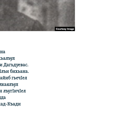
ана
хьалъул
и Дагьдуевас.
гIлъи бихьана.
айиб гьечIел
лкаялъул
н лъугIичIел
лда
мад-Къади