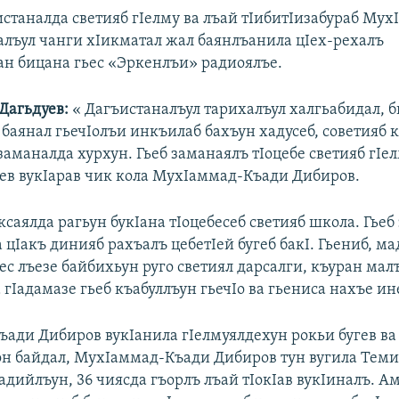
истаналда светияб гIелму ва лъай тIибитIизабураб Мух
алъул чанги хIикматал жал баянлъанила цIех-рехалъ
ан бицана гьес «Эркенлъи» радиоялъе.
Дагьдуев:
« Дагъистаналъул тарихалъул халгьабидал, б
 баянал гьечIолъи инкъилаб бахъун хадусеб, советияб
аманалда хурхун. Гьеб заманаялъ тIоцебе светияб гIел
лев вукIарав чик кола МухIаммад-Къади Дибиров.
ксаялда рагьун букIана тIоцебесеб светияб школа. Гье
 цIакъ динияб рахъалъ цебетIей бугеб бакI. Гьениб, м
ьес лъезе байбихьун руго светиял дарсалги, къуран ма
гIадамазе гьеб къабуллъун гьечIо ва гьениса нахъе ин
ади Дибиров вукIанила гIелмуялдехун рокьи бугев в
 сон байдал, МухIаммад-Къади Дибиров тун вугила Тем
адийлъун, 36 чиясда гъорлъ лъай тIокIав вукIиналъ. 