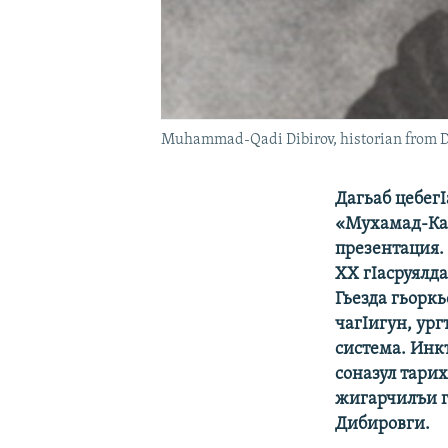
Muhammad-Qadi Dibirov, historian from D
Дагьаб цебег
«Мухамад-Кад
презентация.
XX гIасруялда
Гьезда гьоркь
чагIигун, ур
система. Инкъ
соназул тарих
жигарчилъи г
Дибировги.