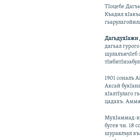
ТIоцебе Дагъ
Къадил хIакъ
гьарулагойил
ДагьдухIажи 
дагьал гурого
щулалъичIеб з
тIибитIизабу
1901 соналъ А
Аксай букIана
хIалтIулаго г
цадахъ. Амма 
МухIаммад-къ
бугев чи. 18
шураялъул къ