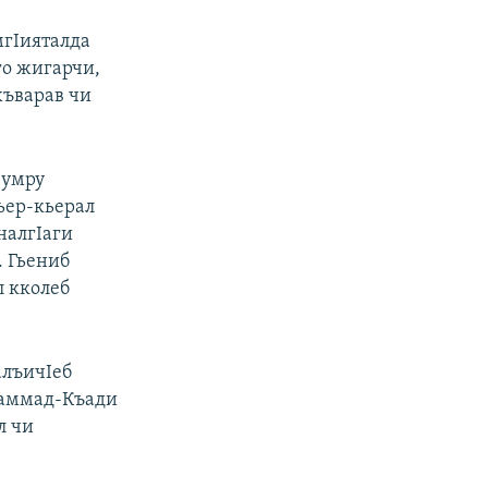
мгIияталда
го жигарчи,
хъварав чи
Iумру
кьер-кьерал
налгIаги
. Гьениб
л кколеб
алъичIеб
хIаммад-Къади
л чи