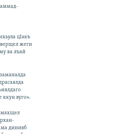
Iаммад-
ихьула цIакъ
 кверщел жеги
му ва лъай
б заманалда
адрасаялда
лъиялдаго
е ккун вуго».
а махщел
ирхан-
Амма динияб