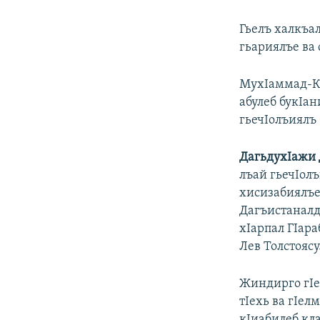
Гьелъ халкъал
гьариялъе ва
МухIаммад-Къ
абулеб букIан
гьечIолъиялъ 
ДагьдухIажи 
лъай гьечIолъ
хисизабиялъе 
Дагъистаналда
хIарпал ГIара
Лев Толстоясу
Жиндирго гIе
тIехь ва гIел
кIиабилеб кл