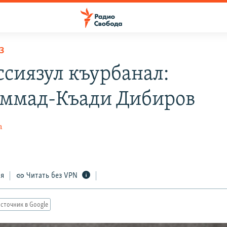
З
ссиязул къурбанал:
ммад-Къади Дибиров
а
ся
Читать без VPN
сточник в Google