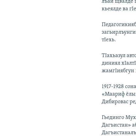
лъай щвалде щ
кьеялде ва г
Педагогикияб
загьирлъунги 
тIехь.
ТIахьазул авт
диниял хIалт
жамгIиябгун 
1917-1928 сон
«Маариф ёлы»,
Дибировас ре
Гьединго Мух
Дагъистан» аб
Дагъистаналъ