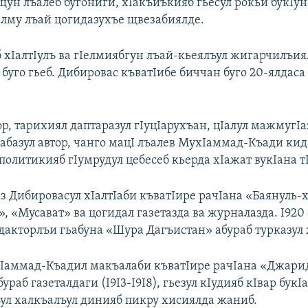
ун лъалеб бугониги, хIакъиъкияб гьесул рокьи букIун
Iелму лъай цогидазухъе щвезабиялде.
 хIалтIулъ ва гIелмиябгун лъай-кьеялъул жигарчилъия
буго гьеб. Дибировас къватIибе биччан буго 20-ялдаса
ор, тарихиял даптаразул гIуцIарухъан, цIалул мажмугIа
Iабазул автор, чанго мацI лъалев МухIаммад-Къади кид
политикияб гIумрудул цебесеб кьерда хIажат вукIана т
аз Дибировасул хIалтIаби къватIире рачIана «Баянуль-
 «Мусават» ва цогидал газетазда ва журналазда. I920
дакторлъи гьабуна «Шура Дагъистан» абураб турказул
Iаммад-Къадил макъалаби къватIире рачIана «Джари
ураб газеталдаги (I9I3-I9I8), гьезул кIудияб кIвар букI
ул халкъалъул динияб пикру хисиялда жаниб.