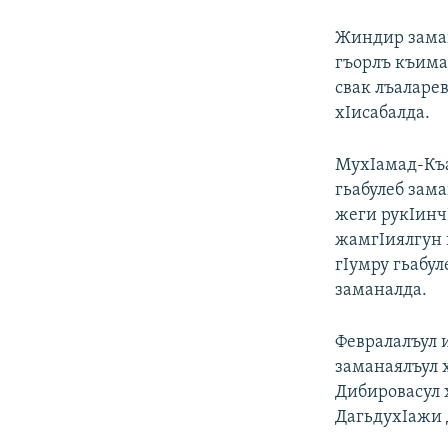
Жиндир заман
гъорлъ къима
свак лъаларев
хIисабалда.
МухIамад-Къад
гьабулеб зама
жеги рукIинч
жамгIиялгун 
гIумру гьабул
заманалда.
Февралалъул 
заманаялъул 
Дибировасул х
ДагьдухIажи 