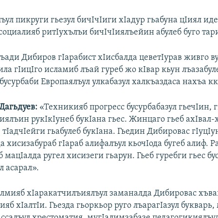
ъул пикруги гьезул бичIчIиги хIадур гьабуна цIиял ид
 социалияб ритIухълъи бичIчIиялъейин абулеб буго тар
ади Дибиров гIарабист хIисбалда цеветIурав живго ву
ила гIицIго исламиб лъай гуреб жо кIвар кьун лъазабул
бусурбаби Европаялъул улкабазул халкъаздаса нахъа кк
Дагьдуев:
«Техникияб прогресс бусурбабазул гьечIин, г
иялъин рукIкIунеб букIана гьес. Жинцаго гьеб ахIвал-
тIадчIейги гьабулеб букIана. Гьедин Дибировас гIуцIун
 хисизабураб гIараб алифалъул кьочIода бугеб алиф. Р
б мацIалда ругел хисизеги гьарун. Гьеб гуребги гьес бу
л асарал».
лмияб хIаракатчилъиялъул заманалда Дибировас хъван
мияб хIалтIи. Гьезда гьоркьор руго лъарагIазул букварь,
ассалъул хрестоматия, мугIалимзабазе педагогикиялъу