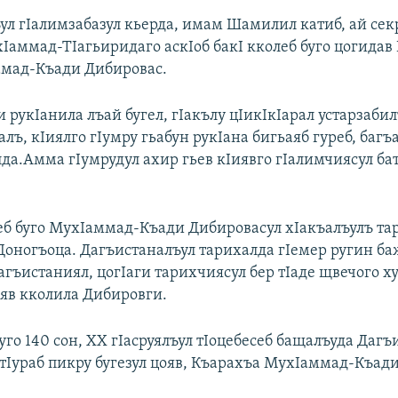
ул гIалимзабазул кьерда, имам Шамилил катиб, ай сек
Iаммад-ТIагьиридаго аскIоб бакI кколеб буго цогидав
мад-Къади Дибировас.
и рукIанила лъай бугел, гIакълу цIикIкIарал устарзаби
алъ, кIиялго гIумру гьабун рукIана бигьаяб гуреб, баг
да.Амма гIумрудул ахир гьев кIиявго гIалимчиясул ба
еб буго МухIаммад-Къади Дибировасул хIакъалъулъ та
оногъоца. Дагъистаналъул тарихалда гIемер ругин б
агъистаниял, цогIаги тарихчиясул бер тIаде щвечого х
ояв кколила Дибировги.
уго 140 сон, ХХ гIасруялъул тIоцебесеб бащалъуда Даг
етIураб пикру бугезул цояв, Къарахъа МухIаммад-Къад