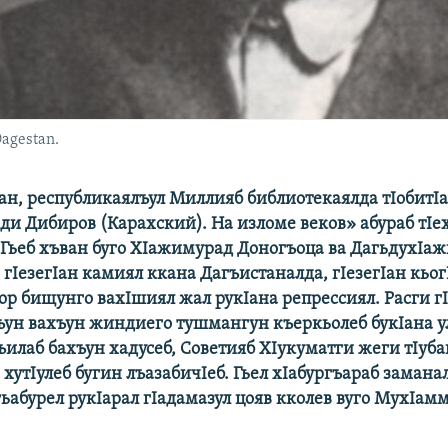
agestan.
Iан, республикаялъул Миллияб библиотекаялда тIобитI
и Дибиров (Карахский). На изломе веков» абураб тIе
 Гьеб хъван буго ХIажимурад Доногъоца ва ДагьдухIаж
 гIезегIан камиял ккана Дагъистаналда, гIезегIан кьо
ор бищунго вахIшиял жал рукIана репрессиял. Расги гI
гъун вахъун жиндиего тушмангун къеркьолеб букIана у
илаб бахъун хадусеб, Советияб ХIукуматги жеги тIуба
 хутIулеб бугин лъазабичIеб. Гьел хIабургъараб замана
ьабурел рукIарал гIадамазул цояв кколев вуго МухIам