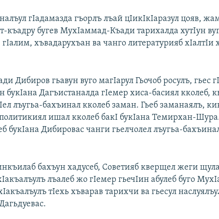
алъул гIадамазда гъорлъ лъай цIикIкIаразул цояв, жа
т-къадру бугев МухIаммад-Къади тарихалда хутIун ву
 гIалим, хъвадарухъан ва чанго литературияб хIалтIи 
и Дибиров гьавун вуго магIарул Гьочоб росулъ, гьес г
н букIана Дагъистаналда гIемер хиса-басиял кколеб, 
Iел лъугьа-бахъинал кколеб заман. Гьеб заманаялъ, ки
политикиял ишал кколеб бакI букIана Темирхан-Шура
еб букIана Дибировас чанги гьелчолел лъугьа-бахъина
инкъилаб бахъун хадусеб, Советияб кверщел жеги щул
хIакъалъулъ лъалеб жо гIемер гьечIин абулеб буго Му
Iакъалъулъ тIехь хъварав тарихчи ва гьесул наслуялъу
Дагьдуевас.