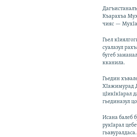
Дагъистаналъ
Къарахъа Мух
чияс — МухIа
Гьел кIиялгог
суалазул рахъ
бугеб заманал
кканила.
Гьедин хъвал
ХIажимурад Д
цIикIкIарал д
гьединазул ц
Исана балеб б
рукIарал цеб
гьавуралдаса.