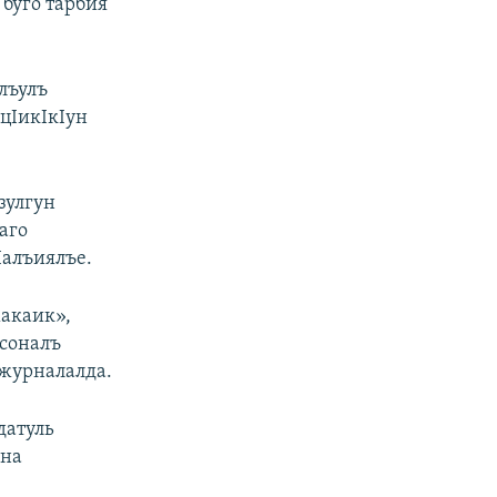
 буго тарбия
лъулъ
 цIикIкIун
зулгун
аго
Iалъиялъе.
хакаик»,
 соналъ
 журналалда.
датуль
ана