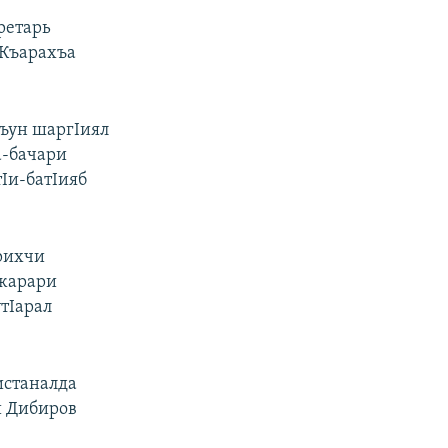
ретарь
 Къарахъа
лъун шаргIиял
ъа-бачари
тIи-батIияб
рихчи
ажарари
утIарал
ъистаналда
и Дибиров