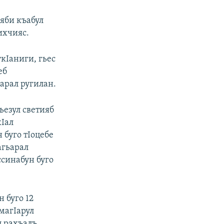
еяби къабул
ихчияс.
кIаниги, гьес
еб
арал ругилан.
ьезул светияб
хIал
 буго тIоцебе
агьарал
ссинабун буго
 буго 12
 магIарул
л рахъалъ