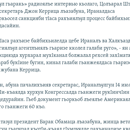
л гьаракь» радиоялъе интервью кьолаго, Цолъарал Шт
секретарь Джон Керрица лъазабуна, Ираналдаса
ркьосел санкцияби тIаса рахъиялъул процесс байбихьи
дасайин.
Iаса рахъизе байбихьилелда цебе Ираналъ ва Халкъаз
иялъул агентлъиялъ гьаризе кколел галаби руго», - ян
кциязда хурхарал мухIканал болжалал рехсей захIмат
араб букIине бугин, кинал галаби гьанжеялдаса гьариз
 жубана Керрица.
, абуна пачалихъияв секретарас, Ираналъулгун I4 ию
тIи-къаялда хурхун Конгрессалда гьанжеги рукIинчIин
цедурайин. Гьеб документ гьоркьоб лъеялъе Америкая
го гьанжеги 60 къо.
тазул президент Барак Обамаца лъазабуна, жинца вето
гун гьарурал къотIи-къаял гIумруялде рахъинаризе кв