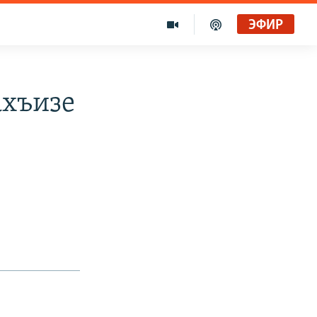
ЭФИР
ахъизе