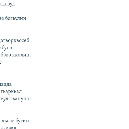
атазул
зе бегьулин
дагьоркьосеб
 абуна
аб жо кколин,
е
лалда
 гьаркьал
лъул къанунал
 лъезе бугин
ал-квал