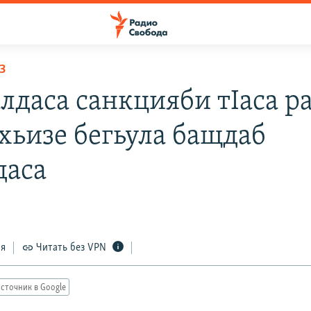
З
лдаса санкцияби тIаса р
хьизе бегьула бащдаб
даса
ся
Читать без VPN
сточник в Google