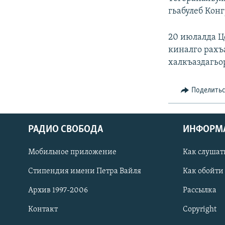
гьабулеб Кон
20 июлалда Ц
киналго рахъ
халкъаздагьо
Поделить
РАДИО СВОБОДА
ИНФОРМ
Мобильное приложение
Как слушат
СОЦИАЛЬНЫЕ СЕТИ
Стипендия имени Петра Вайля
Как обойти
Архив 1997-2006
Рассылка
Контакт
Copyright
Все сайты РСЕ/РС