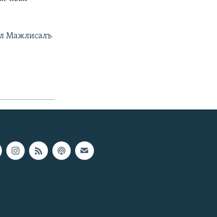
ул Мажлисалъ