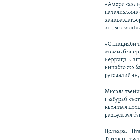
РАСПИСАНИЕ ВЕЩАНИЯ
«Америкаялъу
ПОДПИШИТЕСЬ НА РАССЫЛКУ
пачалихъияв 
халкъаздагьо
анлъго моцIи
«Санкцияби т
атомияб энерг
Керрица. Сан
кинабго жо б
ругелалийин,
Мисалалъейин
гьабураб къо
кьеялъул про
рахъулезул бу
Цолъарал Шта
Тегераналъул