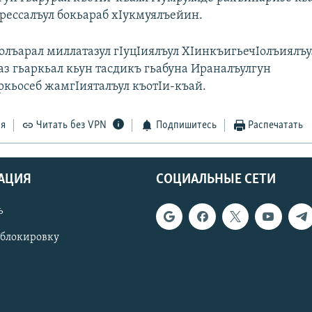
грессалъул бокьараб хIукмуялъейин.
олъарал миллатазул гIуцIиялъул ХIинкъигьечIолъиялъ
аз гьаркьал кьун тасдикъ гьабуна Ираналъулгун
ркьосеб жамгIияталъул къотIи-къай.
ся
Читать без VPN
Подпишитесь
Распечатать
АЦИЯ
СОЦИАЛЬНЫЕ СЕТИ
ь
 блокировку