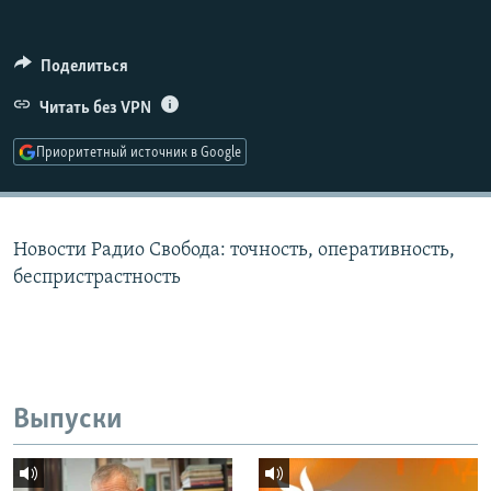
РАСПИСАНИЕ ВЕЩАНИЯ
ПОДПИШИТЕСЬ НА РАССЫЛКУ
Поделиться
Читать без VPN
СОЦИАЛЬНЫЕ СЕТИ
Приоритетный источник в Google
Новости Радио Свобода: точность, оперативность,
Все сайты РСЕ/РС
беспристрастность
Выпуски