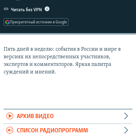
РАСПИСАНИЕ ВЕЩАНИЯ
Читать без VPN
ПОДПИШИТЕСЬ НА РАССЫЛКУ
Приоритетный источник в Google
СОЦИАЛЬНЫЕ СЕТИ
Пять дней в неделю: события в России и мире в
версиях их непосредственных участников,
экспертов и комментаторов. Яркая палитра
суждений и мнений.
Все сайты РСЕ/РС
АРХИВ ВИДЕО
СПИСОК РАДИОПРОГРАММ