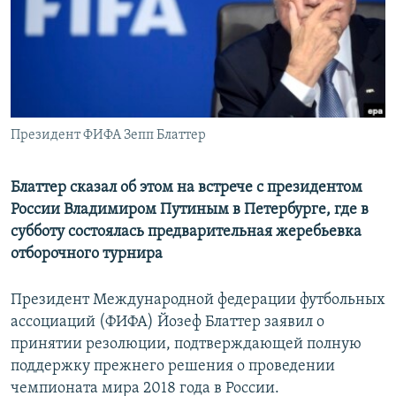
РАСПИСАНИЕ ВЕЩАНИЯ
ПОДПИШИТЕСЬ НА РАССЫЛКУ
СОЦИАЛЬНЫЕ СЕТИ
Президент ФИФА Зепп Блаттер
Блаттер сказал об этом на встрече с президентом
России Владимиром Путиным в Петербурге, где в
Все сайты РСЕ/РС
субботу состоялась предварительная жеребьевка
отборочного турнира
Президент Международной федерации футбольных
ассоциаций (ФИФА) Йозеф Блаттер заявил о
принятии резолюции, подтверждающей полную
поддержку прежнего решения о проведении
чемпионата мира 2018 года в России.