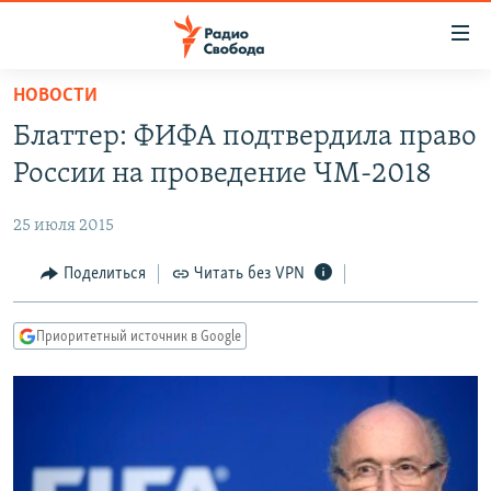
Ссылки
для
упрощенного
НОВОСТИ
ПРОГРАММЫ
доступа
Блаттер: ФИФА подтвердила право
ПОДКАСТЫ
Вернуться
России на проведение ЧМ-2018
к
АВТОРСКИЕ ПРОЕКТЫ
основному
25 июля 2015
ЦИТАТЫ СВОБОДЫ
содержанию
Вернутся
МНЕНИЯ
Поделиться
Читать без VPN
к
КУЛЬТУРА
главной
Приоритетный источник в Google
навигации
IDEL.РЕАЛИИ
Вернутся
КАВКАЗ.РЕАЛИИ
к
СЕВЕР.РЕАЛИИ
поиску
СИБИРЬ.РЕАЛИИ