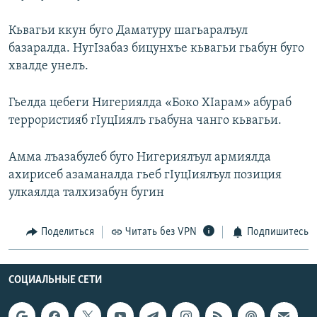
РАСПИСАНИЕ ВЕЩАНИЯ
Кьвагьи ккун буго Даматуру шагьаралъул
ПОДПИШИТЕСЬ НА РАССЫЛКУ
базаралда. НугIзабаз бицунхъе кьвагьи гьабун буго
хвалде унелъ.
СОЦИАЛЬНЫЕ СЕТИ
Гьелда цебеги Нигериялда «Боко ХIарам» абураб
террористияб гIуцIиялъ гьабуна чанго кьвагьи.
Амма лъазабулеб буго Нигериялъул армиялда
Все сайты РСЕ/РС
ахирисеб азаманалда гьеб гIуцIиялъул позиция
улкаялда талхизабун бугин
Поделиться
Читать без VPN
Подпишитесь
СОЦИАЛЬНЫЕ СЕТИ