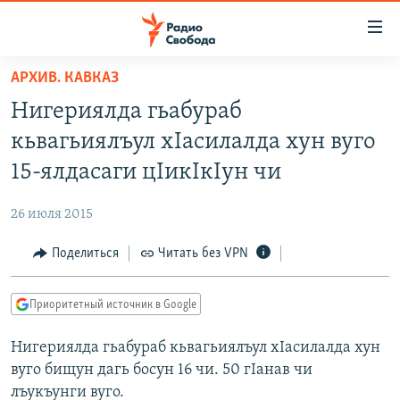
Ссылки
для
упрощенного
АРХИВ. КАВКАЗ
ПРОГРАММЫ
доступа
Нигериялда гьабураб
ПОДКАСТЫ
Вернуться
кьвагьиялъул хIасилалда хун вуго
к
АВТОРСКИЕ ПРОЕКТЫ
15-ялдасаги цIикIкIун чи
основному
ЦИТАТЫ СВОБОДЫ
содержанию
26 июля 2015
Вернутся
МНЕНИЯ
к
Поделиться
Читать без VPN
КУЛЬТУРА
главной
навигации
IDEL.РЕАЛИИ
Приоритетный источник в Google
Вернутся
КАВКАЗ.РЕАЛИИ
к
Нигериялда гьабураб кьвагьиялъул хIасилалда хун
СЕВЕР.РЕАЛИИ
поиску
вуго бищун дагь босун 16 чи. 50 гIанав чи
СИБИРЬ.РЕАЛИИ
лъукъунги вуго.