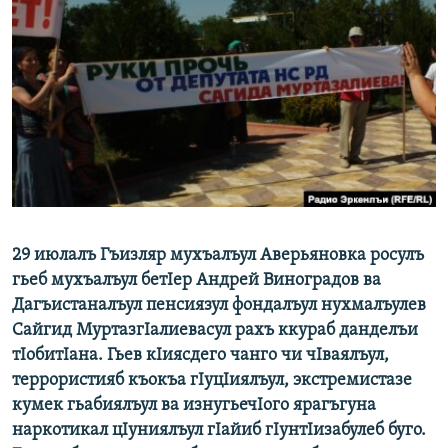
РАСПИСАНИЕ ВЕЩАНИЯ
ПОДПИШИТЕСЬ НА РАССЫЛКУ
СОЦИАЛЬНЫЕ СЕТИ
Все сайты РСЕ/РС
29 июлалъ Гъизляр мухъалъул Аверьяновка росулъ
гьеб мухъалъул бетIер Андрей Виноградов ва
Дагъистаналъул пенсиязул фондалъул нухмалъулев
Сайгид МуртазгIалиевасул рахъ ккураб данделъи
тIобитIана. Гьев кIиясдего чанго чи чIваялъул,
террористияб къокъа гIуцIиялъул, экстремистазе
кумек гьабиялъул ва изнугьечIого ярагъгуна
наркотикал цIуниялъул гIайиб гIунтIизабулеб буго.