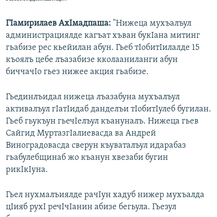
ГIамирилаев АхIмадпаша:
"Нижеца мухъалъул
администрациялде кагъат хъван букIана митинг
гьабизе рес кьейилан абун. Гьеб тIобитIилалде 15
къоялъ цебе лъазабизе кколааниланги абун
биччачIо гьез нижее акция гьабизе.
Гьединлъидал нижеца лъазабуна мухъалъул
активалъул гIатIидаб данделъи тIобитIулеб бугилан.
Гьеб гьукъун гьечIелъул къануналъ. Нижеца гьев
Сайгид МуртазгIалиевасда ва Андрей
Виноградовасда сверун къуваталъул идарабаз
гьабулебщинаб жо къанун хвезаби бугин
рикIкIуна.
Гьел нухмалъиялде рачIун хадуб нижер мухъалда
цIияб рухI речIчIанин абизе бегьула. Гьезул