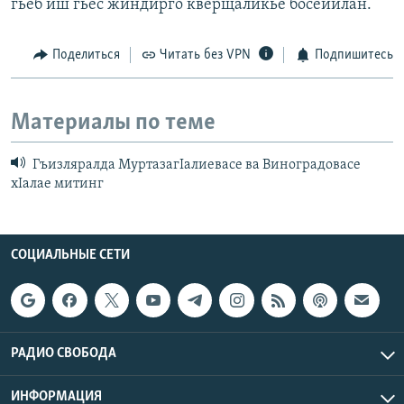
гьеб иш гьес жиндирго кверщаликье босейилан.
Поделиться
Читать без VPN
Подпишитесь
Материалы по теме
Гъизляралда МуртазагIалиевасе ва Виноградовасе
хIалае митинг
СОЦИАЛЬНЫЕ СЕТИ
РАДИО СВОБОДА
ИНФОРМАЦИЯ