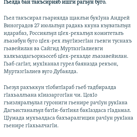
Гьелда бан такъсирияб ишги рагьун буго.
Гьел такъсирал гьариялда щаклъи букIуна Андрей
Виноградов 27 июлалъул радакь ккуна къуваталъул
идарабаз, Россиялъул цIех-рехалъул комитеталъ
лъазабун буго цIех-рех лъугIизегIан гьевги туснахъ
гьавейилан ва Сайгид МуртазгIалиевги
халкъаздагьоркьосеб цIех-рехалде лъазавейилан.
Гьаб сагIат, мухIканал гурел баяназда рекъон,
МуртазгIалиев вуго Дубаялда.
Гьезул рахъккун тIобитIараб гьеб тадбиралда
гIахьаллъана кIиазаргогIан чи. ЦохIо
гъизляралъулал гурониги гьенире рачIун рукIана
Дагъистаналъул батIи-батIиял бакIаздаса гIадамал.
ЦIумада мухъалдаса бахъаралгицин рачIун рукIана
гьенире гIахьалчагIи.