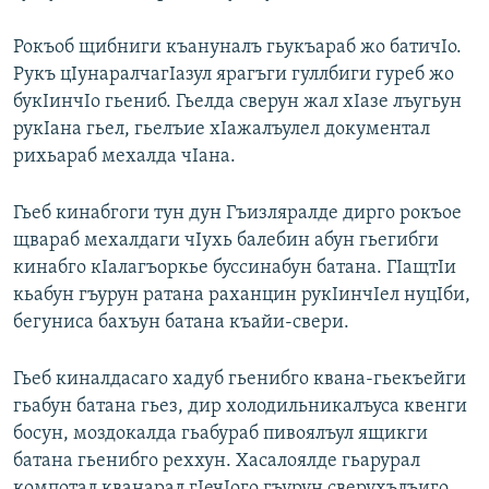
Рокъоб щибниги къануналъ гьукъараб жо батичIо.
Рукъ цIунаралчагIазул ярагъги гуллбиги гуреб жо
букIинчIо гьениб. Гьелда сверун жал хIазе лъугьун
рукIана гьел, гьелъие хIажалъулел документал
рихьараб мехалда чIана.
Гьеб кинабгоги тун дун Гъизляралде дирго рокъое
щвараб мехалдаги чIухь балебин абун гьегибги
кинабго кIалагъоркье буссинабун батана. ГIащтIи
кьабун гъурун ратана раханцин рукIинчIел нуцIби,
бегуниса бахъун батана къайи-свери.
Гьеб киналдасаго хадуб гьенибго квана-гьекъейги
гьабун батана гьез, дир холодильникалъуса квенги
босун, моздокалда гьабураб пивоялъул ящикги
батана гьенибго реххун. Хасалоялде гьарурал
компотал кванарал гIечIого гъурун сверухълъиго