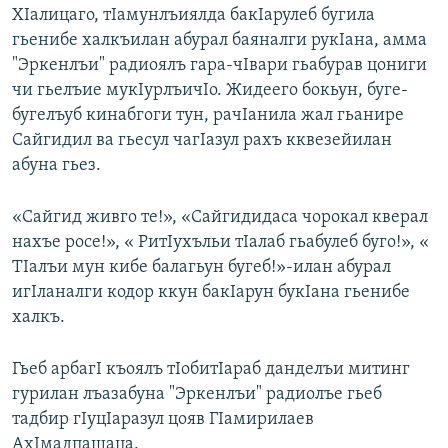
ХIалицаго, тIамунлъиялда бакIарулеб бугила
гьенибе халкъилан абурал баяналги рукIана, амма
"Эркенлъи" радиоялъ гара-чIвари гьабурав цониги
чи гьелъие мукIурлъичIо. Жидеего бокьун, буге-
бугелъуб кинабгоги тун, рачIанила жал гьанире
Сайгидил ва гьесул чагIазул рахъ кквезейилан
абуна гьез.
«Сайгид живго те!», «Сайгидидаса чорокал кверал
нахъе росе!», « РитIухъльи тIалаб гьабулеб буго!», «
ТIалъи мун кибе балагьун бугеб!»-илан абурал
игIланалги кодор ккун бакIарун букIана гьенибе
халкъ.
Гьеб арбагI къоялъ тIобитIараб данделъи митинг
гурилан лъазабуна "Эркенлъи" радиолъе гьеб
тадбир гIуцIаразул цояв ГIамирилаев
АхIмадпашаца.