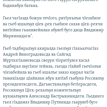
бодинабун батана.
Гьел чагIазда божун течIого, ритIухълъи чIезабизе
ва гьеб ишалъул цIех-рех гьабизе сахав цIех-рехчи
витIейин гьанивейилан абулеб буго дица Владимир
Маркинидаги".
Гьеб тадбиралъул ахиралда гьелъул гIахьалчагIаз
Андрей Виноградовасда ва Сайгид
МуртазгIалиевасда сверун тIоритIулел хасал
тадбирал льугIизе тейила, гьезда гIайиб гьечIолъи
чIезабейила ва гьеб ишалъе заказ кьурал чагIи
тамихIалде цIайилан абун хитIаб гьабуна Россиялъу
президентасдеги, Дагъистаналъул бетIерасдеги,
Россиялъул ЦIех-рехалъул комитеталъул
нухмалъулев Александр Бастрыкинидеги. Гьединго
гьел гIадамаз Владимир Путинида гьарулеб буго