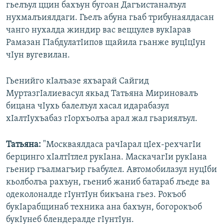
гьелъул ццин бахъун бугоан Дагъистаналъул
нухмалъиялдаги. Гьелъ абуна гьаб трибунаялдасан
чанго нухалда жиндир вас веццулев вукIарав
Рамазан ГIабдулатIипов щайила гьанже вуцIцIун
чIун вугевилан.
Гьенийго кIалъазе яхъарай Сайгид
МуртазгIалиевасул якьад Татьяна Мириновалъ
бицана чIухь балелъул хасал идарабазул
хIалтIухъабаз гIорхъолъа арал жал гьариялъул.
Татьяна:
"Москваялдаса рачIарал цIех-рехчагIи
берцинго хIалтIтлел рукIана. МаскачагIи рукIана
гьенир гъалмагъир гьабулел. Автомобилазул нуцIби
кьолболъа рахъун, гьениб жаниб батараб лъеде ва
одеколоналде гIунтIун бикъана гьез. Рокъоб
букIарабщинаб техника ана бахъун, богорокъоб
букIунеб блендералде гIунтIун.