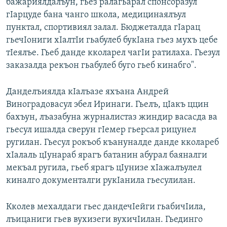
бажариялдалъун, гьез ралагьарал спонсоразул
гIарцуде бана чанго школа, медицинаялъул
пунктал, спортивиял залал. Бюджеталда гIарац
гьечIониги хIалтIи гьабулеб букIана гьез мухъ цебе
тIеялъе. Гьеб данде кколарел чагIи ратилаха. Гьезул
заказалда рекъон гьабулеб буго гьеб кинабго".
Данделъиялда кIалъазе яхъана Андрей
Виноградовасул эбел Иринаги. Гьелъ, цIакъ ццин
бахъун, лъазабуна журналистаз жиндир васасда ва
гьесул ишалда сверун гIемер гьерсал рицунел
ругилан. Гьесул рокъоб къануналде данде кколареб
хIалаль цIунараб ярагъ батанин абурал баяналги
мекъал ругила, гьеб ярагъ цIунизе хIажалъулел
киналго документалги рукIанила гьесулилан.
Кколев мехалдаги гьес дандечIейги гьабичIила,
лъицаниги гьев вухизеги вухичIилан. Гьединго