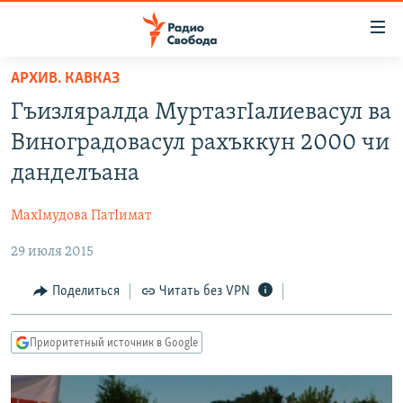
Ссылки
для
упрощенного
АРХИВ. КАВКАЗ
ПРОГРАММЫ
доступа
Гъизляралда МуртазгIалиевасул ва
ПОДКАСТЫ
Вернуться
Виноградовасул рахъккун 2000 чи
к
АВТОРСКИЕ ПРОЕКТЫ
данделъана
основному
ЦИТАТЫ СВОБОДЫ
содержанию
МахIмудова ПатIимат
Вернутся
МНЕНИЯ
к
29 июля 2015
КУЛЬТУРА
главной
навигации
IDEL.РЕАЛИИ
Поделиться
Читать без VPN
Вернутся
КАВКАЗ.РЕАЛИИ
к
Приоритетный источник в Google
СЕВЕР.РЕАЛИИ
поиску
СИБИРЬ.РЕАЛИИ