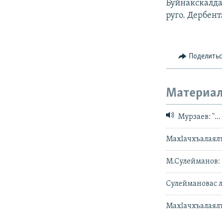
Буйнакскалда
руго. Дербент
Поделить
Материал
Мурзаев: "..
МахIачхъалаялъ
М.Сулейманов: 
Сулеймановас л
МахIачхъалаялъ