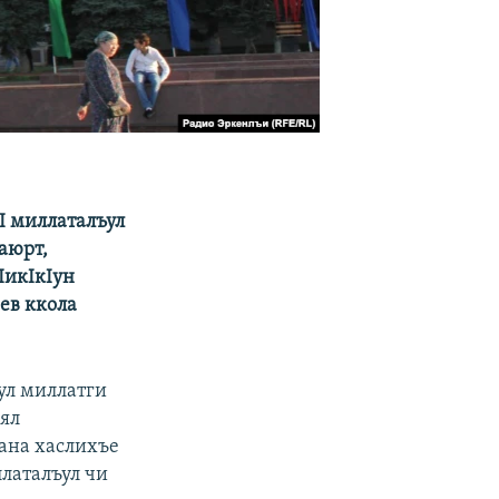
I миллаталъул
аюрт,
IикIкIун
ев ккола
зул миллатги
иял
сана хаслихъе
латалъул чи