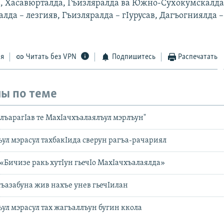
, Хасавюрталда, Гъизляралда ва Южно-Сухокумскалда
алда – лезгияв, Гъизляралда – гIурусав, Дагъогниялда –
ся
Читать без VPN
Подпишитесь
Распечатать
ы по теме
. лъарагIав те МахIачхъалаялъул мэрлъун"
ул мэрасул тахбакIида сверун рагъа-рачариял
«Бичизе ракь хутIун гьечIо МахIачхъалаялда»
ъазабуна жив нахъе унев гьечIилан
ул мэрасул тах жагъаллъун бугин ккола