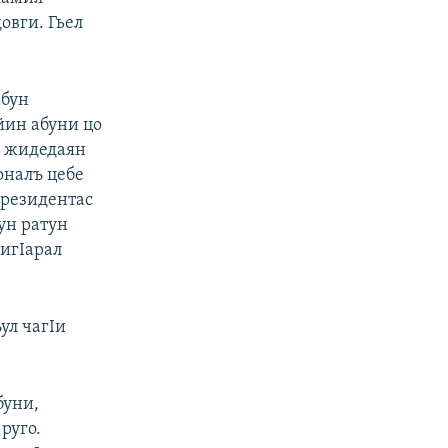
овги. Гьел
абун
йин абуни цо
н жидедаян
оналъ цебе
президентас
ун ратун
ригIарал
ул чагIи
буни,
руго.