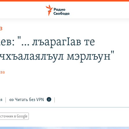
З
в: "... лъарагIав те
чхъалаялъул мэрлъун"
ева
ся
Читать без VPN
сточник в Google