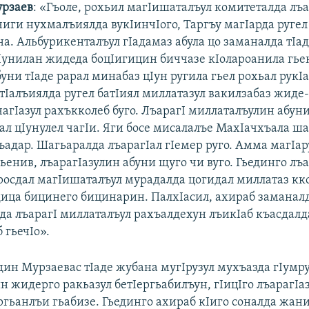
урзаев
: «Гъоле, рохьил магIишаталъул комитеталда лъа
чиги нухмалъиялда вукIинчIого, Таргъу магIарда ругел
а. Альбурикенталъул гIадамаз абула цо заманалда тIад
кIунилан жидеда боцIигицин биччазе кIолароанила гье
ни тIаде рарал минабаз цIун ругила гьел рохьал рукIа
тIалъиялда ругел батIиял миллатазул вакилзабаз жид
агIазул рахъкколеб буго. ЛъарагI миллаталъулин абуни
ал цIунулел чагIи. Яги босе мисалалъе МахIачхъала ш
ъадар. Шагьаралда лъарагIал гIемер руго. Амма магIар
гьенив, лъарагIазулин абуни щуго чи вуго. Гьединго лъ
 росдал магIишаталъул мурадалда цогидал миллатаз кк
дица бицинего бицинарин. ПалхIасил, ахираб заманал
да лъарагI миллаталъул рахъалдехун лъикIаб къасдалд
 гьечIо».
дин Мурзаевас тIаде жубана мугIрузул мухъазда гIумру
н жидерго ракьазул бетIергьабилъун, гIицIго лъарагIаз
ргьанлъи гьабизе. Гьединго ахираб кIиго соналда жан