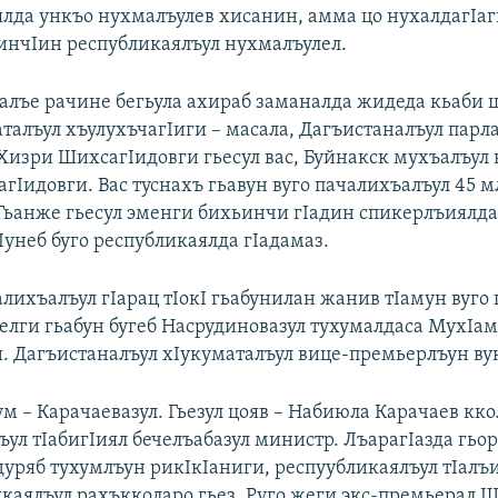
лда ункъо нухмалъулев хисанин, амма цо нухалдагIаг
инчIин республикаялъул нухмалъулел.
алъе рачине бегьула ахираб заманалда жидеда кьаби 
аталъул хъулухъчагIиги – масала, Дагъистаналъул парл
Хизри ШихсагIидовги гьесул вас, Буйнакск мухъалъул
гIидовги. Вас туснахъ гьавун вуго пачалихъалъул 45 
Гьанже гьесул эменги бихьинчи гIадин спикерлъиялда
Iунеб буго республикаялда гIадамаз.
лихъалъул гIарац тIокI гьабунилан жанив тIамун вуго 
елги гьабун бугеб Насрудиновазул тухумалдаса МухIам
. Дагъистаналъул хIукуматалъул вице-премьерлъун вук
ум – Карачаевазул. Гьезул цояв – Набиюла Карачаев кко
ул тIабигIиял бечелъабазул министр. ЛъарагIазда гьо
адуряб тухумлъун рикIкIаниги, респуубликаялъул тIалъ
икаялъул рахъкколаро гьез. Руго жеги экс-премьерал 