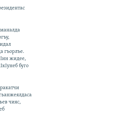
резидентас
заманалда
гъу,
гидал
а гъорлъе.
чIин жидее,
IкIунеб буго
аракатчи
 гьанжеялдаса
ьев чияс,
еб