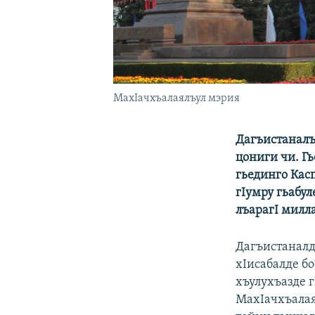
МахIачхъалаялъул мэрия
Дагъистаналъ
цониги чи. Г
гьединго Кас
гIумру гьабу
лъарагI милл
Дагъистаналда
хIисабалде бо
хъулухъазде г
МахIачхъалая