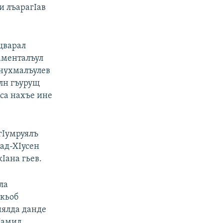
и лъарагIав
щварал
аменталъул
 нухмалъулев
млн гъурущ
са нахъе ине
гIумруялъ
ад-ХIусен
Iана гьев.
ла
ркьоб
иялда данде
Шамил