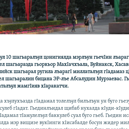
ул 10 шагьаралъул цонигиялда мэрлъун гьечIин лъараг
ьел шагьаразда гьоркьор МахIачхъала, Буйнакск, Хасав
пийск шагьарал ругила лъарагI миллаталъул гIадамаз ц
лел шагьаралин бицана ЭР-лъе Абсалудин Мурзаевас. Гь
аталъул жамгIияв хIаракатчи.
 хъулухъазда гIадамал толелъул билълъун ун буго гье
сулеб гIадат. Гьединлъидал щибаб нухалда кIуди-кIуд
Iадамал тIамулелъул баккулеб суал буго гьеб. Гьедин и
лда мэр вищизе вукIинги хIисабалде босун жидер мил