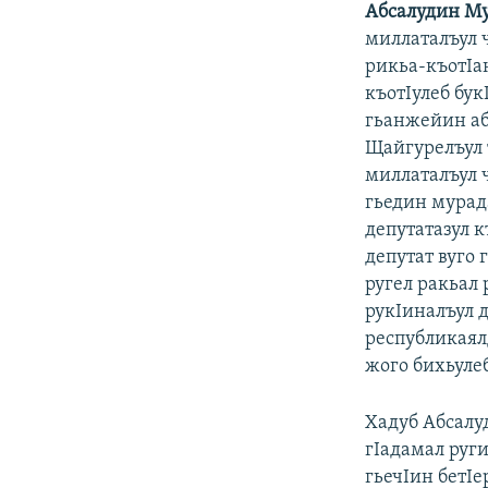
Абсалудин М
миллаталъул 
рикьа-къотIан
къотIулеб бу
гьанжейин абу
Щайгурелъул 
миллаталъул ч
гьедин мурад
депутатазул к
депутат вуго 
ругел ракьал
рукIиналъул 
республикаял
жого бихьулеб
Хадуб Абсалу
гIадамал руги
гьечIин бетIе