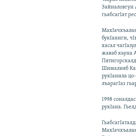
Зайналовгун 
гьабсагIат ре
МахIачхъалая
букIаниги, чI
хасал чагIазу
жаваб кьуна 
Пятигорскалда
Шималияб Кав
рукIанила цо-
лъарагIаз гьа
1998 соналда
рукIана. Гьел
ГьабсагIаталд
МахIачхъалая