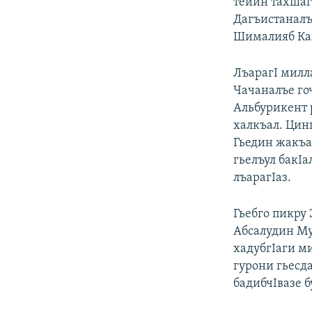
тейин тахшаг
Дагъистаналъ
Шималияб Кав
ЛъарагI милла
Чачаналъе го
Альбурикент 
халкъал. Цин
Гьедин жакъа
гьелъул бакI
лъарагIаз.
Гьебго пикру
Абсалудин Му
хадубгIаги ми
гурони гьесд
бадибчIвазе б