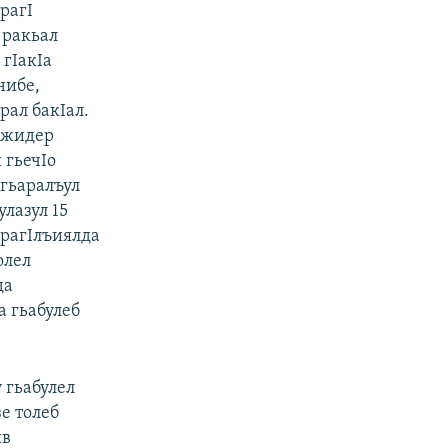
рагI
 ракьал
 гIакIа
нибе,
рал бакIал.
е-жидер
 гьечIо
агьаралъул
улазул 15
арагIлъиялда
олел
да
а гьабулеб
 гьабулел
е толеб
ив