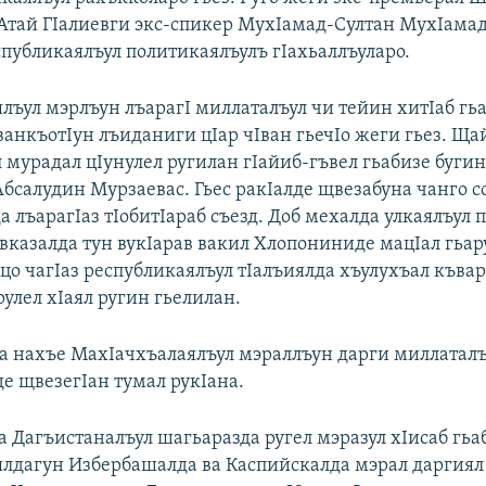
Атай ГIалиевги экс-спикер МухIамад-Султан МухIамад
спубликаялъул политикаялъулъ гIахьаллъуларо.
лъул мэрлъун лъарагI миллаталъул чи тейин хитIаб гь
ванкъотIун лъиданиги цIар чIван гьечIо жеги гьез. Ща
л мурадал цIунулел ругилан гIайиб-гъвел гьабизе буги
Абсалудин Мурзаевас. Гьес ракIалде щвезабуна чанго с
 лъарагIаз тIобитIараб съезд. Доб мехалда улкаялъул 
казалда тун вукIарав вакил Хлопониниде мацIал гьар
цо чагIаз республикаялъул тIалъиялда хъулухъал къва
рулел хIаял ругин гьелилан.
са нахъе МахIачхъалаялъул мэраллъун дарги миллаталъ
де щвезегIан тумал рукIана.
а Дагъистаналъул шагьаразда ругел мэразул хIисаб гьа
лдагун Избербашалда ва Каспийскалда мэрал даргиял 