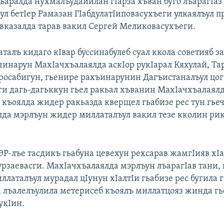
ьаралда нухмалъудайилан гIарза хъван буго лъарагIаз
ул бетIер Рамазан ГIабдулатIиповасухъеги улкаялъул п
казалда тарав вакил Сергей Меликовасухъеги.
талъ кидаго кIвар буссинабулеб суал ккола советияб 
чинарун МахIачхъалаялда аскIор рукIарал Кяхулай, Тар
росабигун, гьенире рахъинарунин Дагъистаналъул цо
ги дагь-дагьккун гьел ракьал хъванин МахIачхъалаялд
 къоялда жидер ракьазда кверщел гьабизе рес тун гье
алда мэрлъун жидер миллаталъул вакил тезе кколин рик
 ЭР-лъе тасдикъ гьабуна цевехун рехсарав жамгIияв хI
рзаевасги. МахIачхъалаялда мэрлъун лъарагIав тани,
ллаталъул мурадал цIунун хIалтIи гьабизе рес бугила г
а лъалелъулила метерисеб къоялъ миллатцояз жинда гь
укIин.