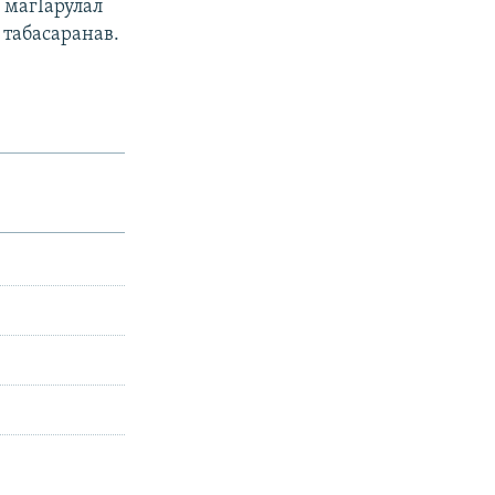
 магIарулал
 табасаранав.