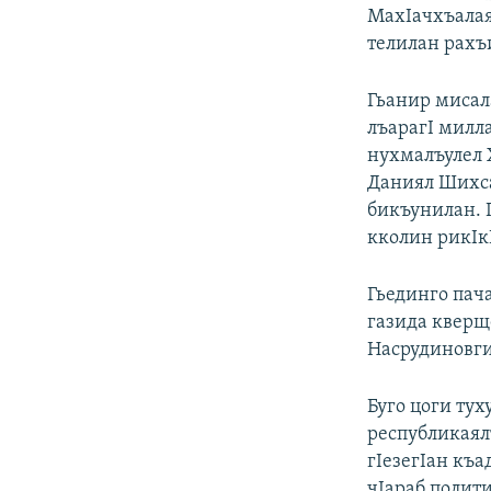
МахIачхъалая
телилан рахъ
Гьанир мисал
лъарагI милл
нухмалъулел 
Даниял Шихса
бикъунилан. 
кколин рикIк
Гьединго пача
газида кверщ
Насрудиновги
Буго цоги тух
республикаялъ
гIезегIан къ
чIараб полит