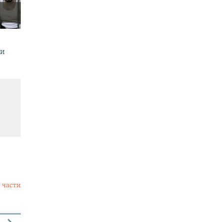
ии
 части