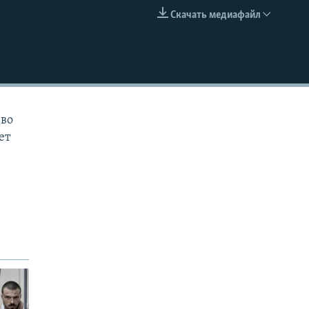
Скачать медиафайл
EMBED
 во
ет