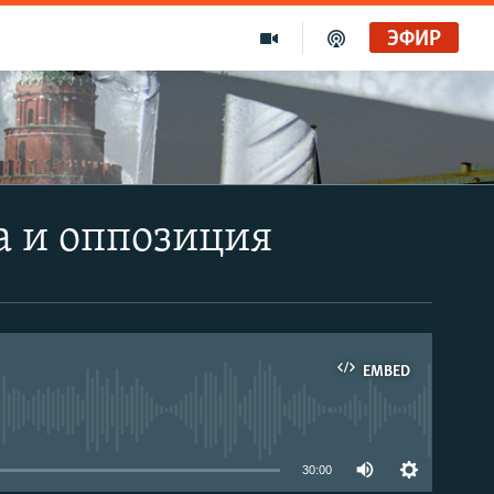
ЭФИР
а и оппозиция
EMBED
able
30:00