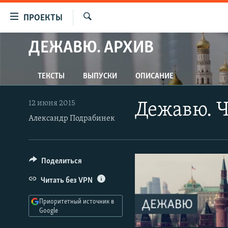
Ссылки
ПРОЕКТЫ
для
Искать
упрощенного
ДЕЖАВЮ. АРХИВ
ПРОГРАММЫ
доступа
ПОДКАСТЫ
Вернуться
ТЕКСТЫ
ВЫПУСКИ
ОПИСАНИЕ
АВТОРСКИЕ ПРОЕКТЫ
к
основному
ЦИТАТЫ СВОБОДЫ
12 июня 2015
Дежавю. Ч
содержанию
Александр Подрабинек
МНЕНИЯ
Вернутся
КУЛЬТУРА
к
главной
IDEL.РЕАЛИИ
Поделиться
навигации
КАВКАЗ.РЕАЛИИ
Вернутся
Читать без VPN
к
СЕВЕР.РЕАЛИИ
поиску
Приоритетный источник в
СИБИРЬ.РЕАЛИИ
Google