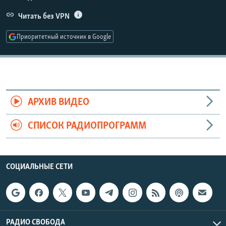
РАСПИСАНИЕ ВЕЩАНИЯ
Читать без VPN
ПОДПИШИТЕСЬ НА РАССЫЛКУ
Приоритетный источник в Google
СОЦИАЛЬНЫЕ СЕТИ
АРХИВ ВИДЕО
Все сайты РСЕ/РС
СПИСОК РАДИОПРОГРАММ
СОЦИАЛЬНЫЕ СЕТИ
РАДИО СВОБОДА