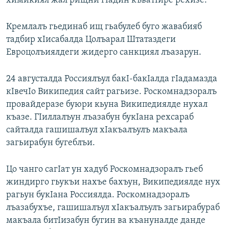
химикиял жал рищни гIадин къватIире рехизе.
Кремлалъ гьединаб ищ гьабулеб буго жавабияб
тадбир хIисабалда Цолъарал Штатаздеги
Евроцолъиялдеги жидерго санкциял лъазарун.
24 августалда Россиялъул бакI-бакIалда гIадамазда
кIвечIо Википедия сайт рагьизе. Роскомнадзоралъ
провайдеразе буюри кьуна Википедиялде нухал
къазе. ГIиллалъун лъазабун букIана рехсараб
сайталда гашишалъул хIакъалъулъ макъала
загьирабун бугеблъи.
Цо чанго сагIат ун хадуб Роскомнадзоралъ гьеб
жиндирго гьукъи нахъе бахъун, Википедиялде нух
рагьун букIана Россиялда. Роскомнадзоралъ
лъазабухъе, гашишалъул хIакъалъулъ загьирабураб
макъала битIизабун бугин ва къануналде данде