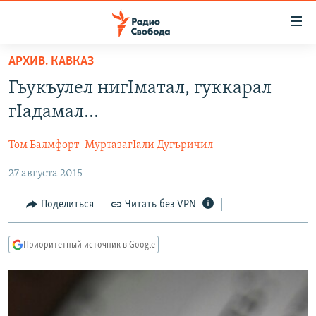
Ссылки
для
упрощенного
АРХИВ. КАВКАЗ
ПРОГРАММЫ
доступа
Гьукъулел нигIматал, гуккарал
ПОДКАСТЫ
Вернуться
гIадамал...
к
АВТОРСКИЕ ПРОЕКТЫ
основному
Том Балмфорт
МуртазагIали Дугъричил
ЦИТАТЫ СВОБОДЫ
содержанию
Вернутся
27 августа 2015
МНЕНИЯ
к
КУЛЬТУРА
Поделиться
Читать без VPN
главной
навигации
IDEL.РЕАЛИИ
Вернутся
Приоритетный источник в Google
КАВКАЗ.РЕАЛИИ
к
СЕВЕР.РЕАЛИИ
поиску
СИБИРЬ.РЕАЛИИ