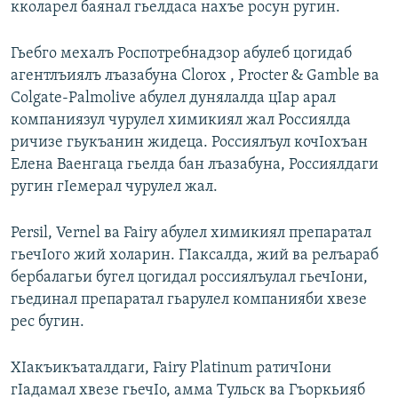
кколарел баянал гьелдаса нахъе росун ругин.
Гьебго мехалъ Роспотребнадзор абулеб цогидаб
агентлъиялъ лъазабуна Clorox , Procter & Gamble ва
Colgate-Palmolive абулел дунялалда цIар арал
компаниязул чурулел химикиял жал Россиялда
ричизе гьукъанин жидеца. Россиялъул кочIохъан
Елена Ваенгаца гьелда бан лъазабуна, Россиялдаги
ругин гIемерал чурулел жал.
Persil, Vernel ва Fairy абулел химикиял препаратал
гьечIого жий холарин. ГIаксалда, жий ва релъараб
бербалагьи бугел цогидал россиялъулал гьечIони,
гьединал препаратал гьарулел компанияби хвезе
рес бугин.
ХIакъикъаталдаги, Fairy Platinum ратичIони
гIадамал хвезе гьечIо, амма Тульск ва Гъоркьияб