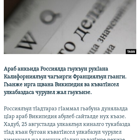
РАСПИСАНИЕ ВЕЩАНИЯ
ПОДПИШИТЕСЬ НА РАССЫЛКУ
СОЦИАЛЬНЫЕ СЕТИ
Араб анкьида Россиялда гьукъун рукIана
Все сайты РСЕ/РС
Калифорниялъул чагъирги Франциялъул гьанги.
Гьанже ирга щвана Википедия ва къватIисел
улкабаздаса чурулел жал гьукъизе.
Россиялъул тIадтараз гIаммал гьабуна дунялалда
цIар араб Википедия абулеб сайталде нух къазе.
Хадуб, 25 августалда улкаялъул киналго тукабазда
тIад къан бугоан къватIисел улкабазул чурулел