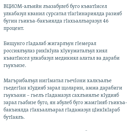
ВЦИОМ-алъийн лъазабулеб буго къватIисел
улкабазул кванил сурсатал тIагIинариялда разияб
бугин гьикъа-бакъиялда гIахьаллъаразул 46
процент.
Бищунго гIадалаб жигарлъун гIемерал
россиялъулаз рикIкIула хIукуматалъул хиял
къватIисел улкабазул медикиял алатал ва дараби
гьукъизе.
Магърибалъул нигIматал гьечIони халкъалъе
гьедегIан кIудияб зарал щоларин, амма дарабиги
гьукъани – гьелъ гIадамазул сахлъиялъе кIудияб
зарал гьабизе буго, ян абулеб буго жамгIияб гьикъа-
бакъиялда гIахьаллъарал гIадамазул цIикIкIараб
бутIаялъ.