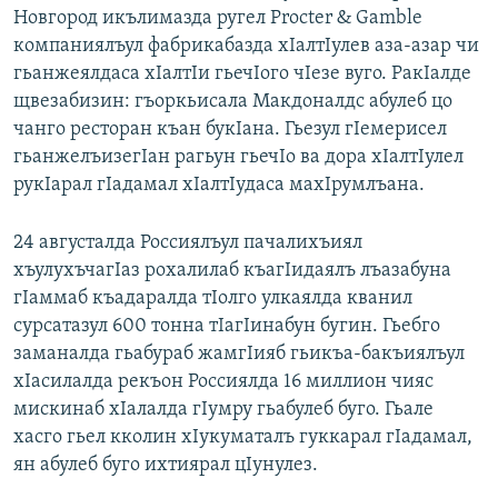
Новгород икълимазда ругел Procter & Gamble
компаниялъул фабрикабазда хIалтIулев аза-азар чи
гьанжеялдаса хIалтIи гьечIого чIезе вуго. РакIалде
щвезабизин: гъоркьисала Макдоналдс абулеб цо
чанго ресторан къан букIана. Гьезул гIемерисел
гьанжелъизегIан рагьун гьечIо ва дора хIалтIулел
рукIарал гIадамал хIалтIудаса махIрумлъана.
24 августалда Россиялъул пачалихъиял
хъулухъчагIаз рохалилаб къагIидаялъ лъазабуна
гIаммаб къадаралда тIолго улкаялда кванил
сурсатазул 600 тонна тIагIинабун бугин. Гьебго
заманалда гьабураб жамгIияб гьикъа-бакъиялъул
хIасилалда рекъон Россиялда 16 миллион чияс
мискинаб хIалалда гIумру гьабулеб буго. Гьале
хасго гьел кколин хIукуматалъ гуккарал гIадамал,
ян абулеб буго ихтиярал цIунулез.