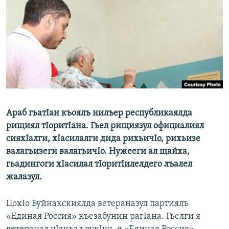
РАСПИСАНИЕ ВЕЩАНИЯ
ПОДПИШИТЕСЬ НА РАССЫЛКУ
СОЦИАЛЬНЫЕ СЕТИ
Араб гьатIан къоялъ нилъер республикаялда
Все сайты РСЕ/РС
рищиял тIоритIана. Гьел рищиязул официалиял
сияхIалги, хIасилалги дида рихьичIо, рихьизе
валагьизеги валагьичIо. Нужееги ал щайха,
гьадингоги хIасилал тIоритIилелдего лъалел
жалазул.
ЦохIо Буйнакскиялда ветераназул партиялъ
«Единая Россия» къезабунин рагIана. Гьелги я