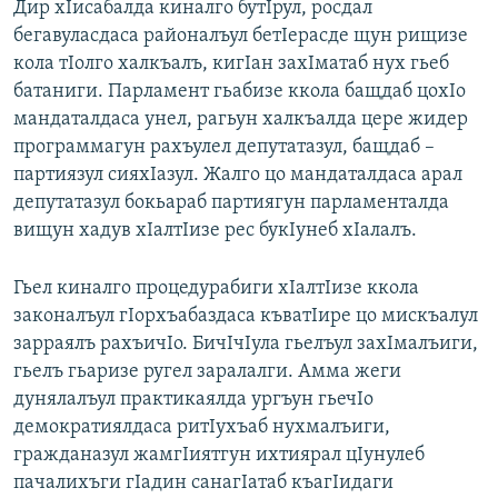
Дир хIисабалда киналго бутIрул, росдал
бегавуласдаса районалъул бетIерасде щун рищизе
кола тIолго халкъалъ, кигIан захIматаб нух гьеб
батаниги. Парламент гьабизе ккола бащдаб цохIо
мандаталдаса унел, рагьун халкъалда цере жидер
программагун рахъулел депутатазул, бащдаб –
партиязул сияхIазул. Жалго цо мандаталдаса арал
депутатазул бокьараб партиягун парламенталда
вищун хадув хIалтIизе рес букIунеб хIалалъ.
Гьел киналго процедурабиги хIалтIизе ккола
законалъул гIорхъабаздаса къватIире цо мискъалул
зарраялъ рахъичIо. БичIчIула гьелъул захIмалъиги,
гьелъ гьаризе ругел заралалги. Амма жеги
дунялалъул практикаялда ургъун гьечIо
демократиялдаса ритIухъаб нухмалъиги,
гражданазул жамгIиятгун ихтиярал цIунулеб
пачалихъги гIадин санагIатаб къагIидаги