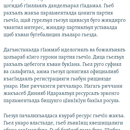
цогидаб гIиллаялъ данделъарал гIадамал. Гьеб
рахъалъ жакъа парламенталда цониги партия
гьечIо, щай гурелъул гьезул щивасул буго жиндирго
чвантил интерес, жиндир партиялъул уставалда
щиб хъван бугебалицин лъаларо гьезда.
Дагъистаналда гIаммаб иделогиялъ ва божилъиялъ
цолъараб кIиго гурони партия гьечIо. Дица гьелъул
рахъалъ цебегоги хъван букIана. Гьел руго суфиял
ва салафитал, амма гьезул цонигиял официалияб
къагIидаялъ регистрацияги гьабун рищиязде
унаро. Ине риччазеги риччаларо. Нагагь риччани
жакъасеб Динияб Идараялъул ресурсалъ эркенго
парламенталда бищунго цIикIкIун бакIал росула.
Гьезул пачалихъалдаса къураб ресурс гьечIо жакъа.
Гьел унаро власталде, гьеб лъикIищ квешищалиги