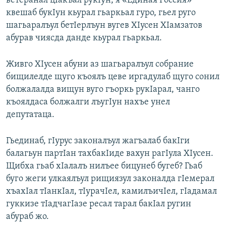
ветеранал цIакъал рукIун, я «Единая Россия»
квешаб букIун кьурал гьаркьал гуро, гьел руго
шагьаралъул бетIерлъун вугев ХIусен ХIамзатов
абурав чиясда данде кьурал гьаркьал.
Живго ХIусен абуни аз шагьаралъул собрание
бищилелде щуго къоялъ цеве иргадулаб щуго сонил
болжалалда вищун вуго гъоркь рукIарал, чанго
къоялдаса болжалги лъугIун нахъе унел
депутатаца.
Гьединаб, гIурус законалъул жагъалаб бакIги
балагьун партIан тахбакIиде вахун рагIула ХIусен.
Щибха гьаб хIалалъ нилъее бицунеб бугеб? Гьаб
буго жеги улкаялъул рищиязул законалда гIемерал
хъахIал тIанкIал, тIурачIел, камилъичIел, гIадамал
гуккизе тIадчагIазе ресал тарал бакIал ругин
абураб жо.