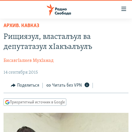
Ссылки
для
упрощенного
АРХИВ. КАВКАЗ
ПРОГРАММЫ
доступа
Рищиязул, власталъул ва
ПОДКАСТЫ
Вернуться
депутатазул хIакъалъулъ
к
АВТОРСКИЕ ПРОЕКТЫ
основному
БисавгIалиев МухIамад
ЦИТАТЫ СВОБОДЫ
содержанию
Вернутся
14 сентября 2015
МНЕНИЯ
к
КУЛЬТУРА
Поделиться
Читать без VPN
главной
навигации
IDEL.РЕАЛИИ
Вернутся
Приоритетный источник в Google
КАВКАЗ.РЕАЛИИ
к
СЕВЕР.РЕАЛИИ
поиску
СИБИРЬ.РЕАЛИИ