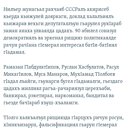
Нилъер мунагьал рахчаяб СССРалъ ахирисеб
кьерда кьижулей дояркаги, доклад халалъиялъ
кьижарав вехьги депутаталлъун гьарулел рукIараб
заман анаха улкаялда цадахъ. 90 абилел соназул
демократиялъ ва эркенал рищияз политикаялде
рачун рачIана гIемерал интересал батIи-батIиял
гIадамал.
Рамазан ГIабдулатIипов, Руслан Хасбулатов, Расул
МикагIилов, Муса Манаров, МухIамад ТIолбоев
гIадал лъайги, гьунарги бугел гIадамалги, гьездаго
цадахъ миллиял рагъа-рачариязул церехъаби,
банкирал, рэкетирал, наркоманал, бандитал ва
гьезде бачIараб хъуш-хъаламги.
ТIолго халкъалъул рищиязда гIарцухъ ричун росун,
хIинкъизарун, фальсификациял гьарун гIемерал