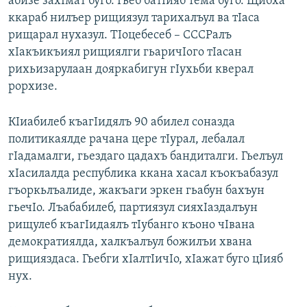
абизе захIмат буго. Гьеб батIияб тема буго. Щибха
ккараб нилъер рищиязул тарихалъул ва тIаса
рищарал нухазул. ТIоцебесеб – СССРалъ
хIакъикъиял рищиялги гьаричIого тIасан
рихьизарулаан дояркабигун гIухьби кверал
рорхизе.
КIиабилеб къагIидялъ 90 абилел соназда
политикаялде рачана цере тIурал, лебалал
гIадамалги, гьездаго цадахъ бандиталги. Гьелъул
хIасилалда республика ккана хасал къокъабазул
гъоркьлъалиде, жакъаги эркен гьабун бахъун
гьечIо. Лъабабилеб, партиязул сияхIаздалъун
рищулеб къагIидаялъ тIубанго къоно чIвана
демократиялда, халкъалъул божилъи хвана
рищияздаса. Гьебги хIалтIичIо, хIажат буго цIияб
нух.