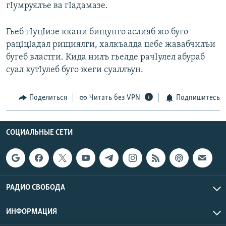
гIумруялъе ва гIадамазе.
Гьеб гIуцIизе ккани бищунго аслияб жо буго
рацIцIадал рищиялги, халкъалда цебе жавабчилъи
бугеб властги. Кида нилъ гьелде рачIулел абураб
суал хутIулеб буго жеги суаллъун.
Поделиться
Читать без VPN
Подпишитесь
СОЦИАЛЬНЫЕ СЕТИ
РАДИО СВОБОДА
ИНФОРМАЦИЯ