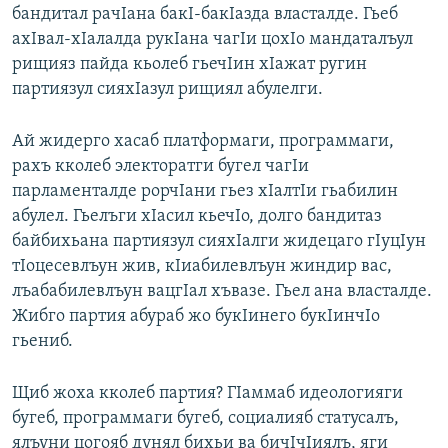
бандитал рачIана бакI-бакIазда власталде. Гьеб
ахIвал-хIалалда рукIана чагIи цохIо мандаталъул
рищияз пайда кьолеб гьечIин хIажат ругин
партиязул сияхIазул рищиял абулелги.
Ай жидерго хасаб платформаги, программаги,
рахъ кколеб электоратги бугел чагIи
парламенталде рорчIани гьез хIалтIи гьабилин
абулел. Гьелъги хIасил кьечIо, долго бандитаз
байбихьана партиязул сияхIалги жидецаго гIуцIун
тIоцесевлъун жив, кIиабилевлъун жиндир вас,
лъабабилевлъун вацгIал хъвазе. Гьел ана власталде.
Жибго партия абураб жо букIинего букIинчIо
гьениб.
Щиб жоха кколеб партия? ГIаммаб идеологияги
бугеб, программаги бугеб, социалияб статусалъ,
ялъуни цогояб дунял бихьи ва бичIчIиялъ, яги