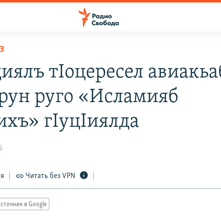
З
иялъ тIоцересел авиакьа
рун руго «Исламияб
ихъ» гIуцIиялда
5
ся
Читать без VPN
сточник в Google