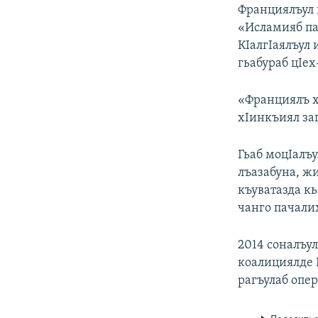
РАСПИСАНИЕ ВЕЩАНИЯ
Франциялъул 
ПОДПИШИТЕСЬ НА РАССЫЛКУ
«Исламияб па
КIалгIаялъул
гьабураб цIе
«Франциялъ х
хIинкъиял заг
Гьаб моцIалъ
лъазабуна, ж
къуватазда к
чанго пачали
2014 соналъу
коалициялде 
рагъулаб опе