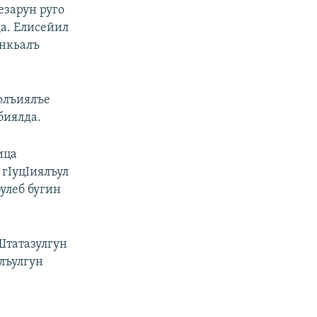
езарун руго
а. Елисейил
анкьалъ
олъиялъе
биялда.
ица
гIуцIиялъул
улеб бугин
Штатазулгун
лъулгун