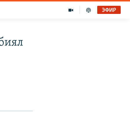
ЭФИР
биял