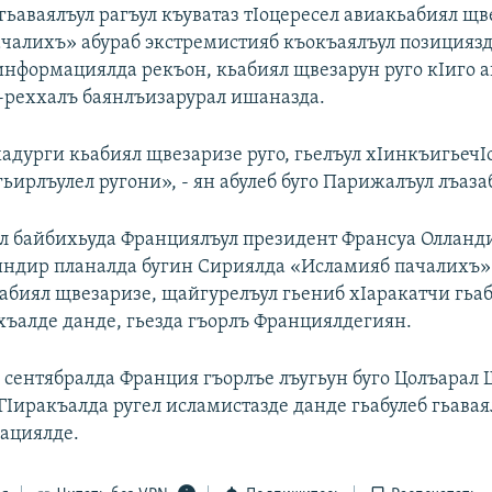
гьаваялъул рагъул къуватаз тIоцересел авиакьабиял щв
чалихъ» абураб экстремистияб къокъаялъул позициязд
 информациялда рекъон, кьабиял щвезарун руго кIиго 
х-реххалъ баянлъизарурал ишаназда.
адурги кьабиял щвезаризе руго, гьелъул хIинкъигьечI
ьирлъулел ругони», - ян абулеб буго Парижалъул лъаза
ул байбихьуда Франциялъул президент Франсуа Олланд
индир планалда бугин Сириялда «Исламияб пачалихъ» 
ьабиял щвезаризе, щайгурелъул гьениб хIаракатчи гьаб
хъалде данде, гьезда гъорлъ Франциялдегиян.
л сентябралда Франция гъорлъе лъугьун буго Цолъарал 
ГIиракъалда ругел исламистазде данде гьабулеб гьавая
рациялде.