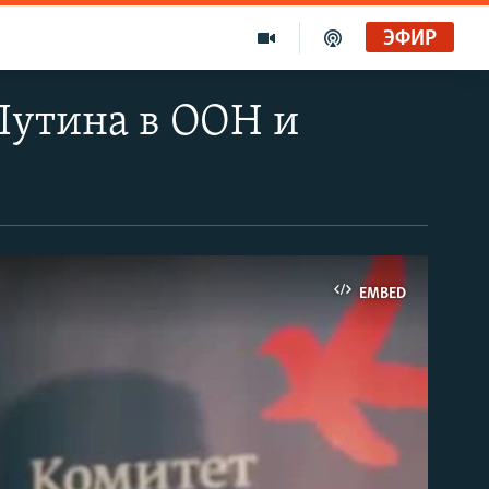
ЭФИР
Путина в ООН и
EMBED