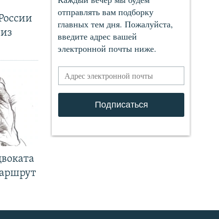
России
 из
двоката
маршрут