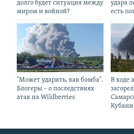
долго будет ситуация между
удара п
миром и войной?
есть п
"Может ударить, как бомба".
В ходе
Блогеры – о последствиях
загорел
атак на Wildberries
Самарс
Кубани