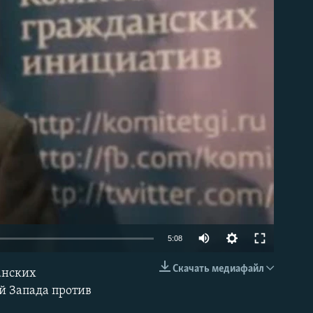
able
5:08
Скачать медиафайл
анских
EMBED
й Запада против