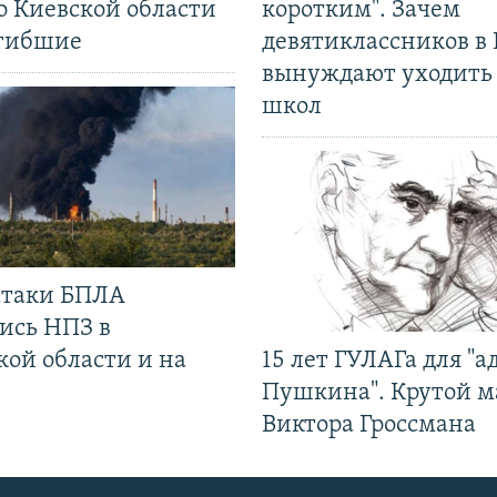
о Киевской области
коротким". Зачем
огибшие
девятиклассников в 
вынуждают уходить
школ
 атаки БПЛА
ись НПЗ в
кой области и на
15 лет ГУЛАГа для "а
Пушкина". Крутой 
Виктора Гроссмана