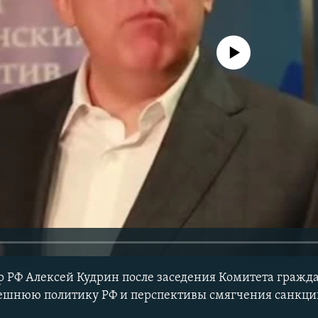
No media source currently avail
 РФ Алексей Кудрин после заседения Комитета гражд
ешнюю политику РФ и перспективы смягчения санкци