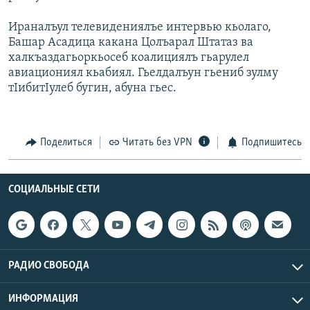
РАСПИСАНИЕ ВЕЩАНИЯ
Ираналъул телевидениялъе интервью кьолаго,
ПОДПИШИТЕСЬ НА РАССЫЛКУ
Башар Асадица какана Цолъарал Штатаз ва
халкъаздагьоркьосеб коалициялъ гьарулел
авиациониял кьабиял. Гьелдалъун гьениб зулму
СОЦИАЛЬНЫЕ СЕТИ
тIибитIулеб бугин, абуна гьес.
Поделиться
Читать без VPN
Подпишитесь
Все сайты РСЕ/РС
СОЦИАЛЬНЫЕ СЕТИ
РАДИО СВОБОДА
ИНФОРМАЦИЯ