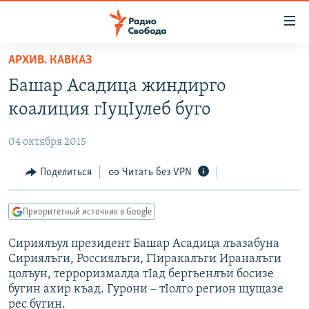
Ссылки
для
упрощенного
АРХИВ. КАВКАЗ
ПРОГРАММЫ
доступа
Башар Асадица жиндирго
ПОДКАСТЫ
Вернуться
коалиция гIуцIулеб буго
к
АВТОРСКИЕ ПРОЕКТЫ
основному
04 октября 2015
ЦИТАТЫ СВОБОДЫ
содержанию
Вернутся
МНЕНИЯ
Поделиться
Читать без VPN
к
КУЛЬТУРА
главной
Приоритетный источник в Google
навигации
IDEL.РЕАЛИИ
Вернутся
Сириялъул президент Башар Асадица лъазабуна
КАВКАЗ.РЕАЛИИ
к
Сириялъги, Россиялъги, ГIиракалъги Ираналъги
СЕВЕР.РЕАЛИИ
цолъун, терроризмалда тIад бергьенлъи босизе
поиску
бугин ахир къад. Гурони – тIолго регион щущазе
СИБИРЬ.РЕАЛИИ
рес бугин.