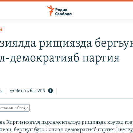
З
зиялда рищиязда бергьун
л-демократияб партия
5
ся
Читать без VPN
сточник в Google
лда Киргизиялъул парламенталъул рищиязда кьурал гьа
къон, бергьун буго Социал-демократияб партия. Гьелъу