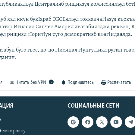
спубликаялъул Централияб рищиязул комиссиялъул бет
.
б хал ккун букIараб ОБСЕялъул тоххалчагIазул къокъая
натор Игнасио Санчес Аморил лъазабиялджа рекъон, 
ул рищиял тIоритIун руго демократияб къагIидаялда.
абун буго гьес, цо-цо гIисинал гIунгутIиял ругин гьа
дайин.
ся
Читать без VPN
Подпишитесь
Распечатать
АЦИЯ
СОЦИАЛЬНЫЕ СЕТИ
ь
 блокировку