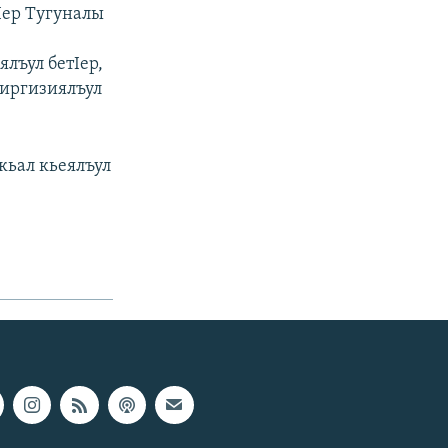
Iер Тугуналы
лъул бетIер,
Киргизиялъул
ркьал кьеялъул