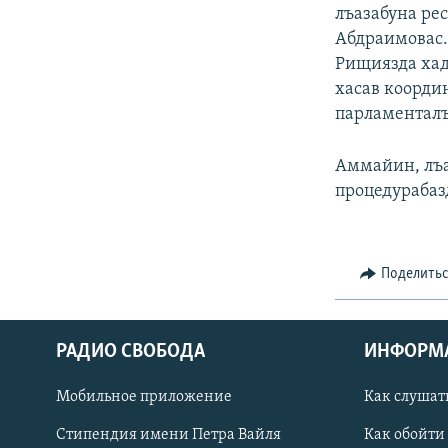
РАСПИСАНИЕ ВЕЩАНИЯ
лъазабуна ре
ПОДПИШИТЕСЬ НА РАССЫЛКУ
Абдраимовас
Рищиязда хаду
хасав коорди
парламенталъ
Аммайин, лъаз
процедурабаз
Поделить
РАДИО СВОБОДА
ИНФОРМ
Мобильное приложение
Как слушат
СОЦИАЛЬНЫЕ СЕТИ
Стипендия имени Петра Вайля
Как обойти