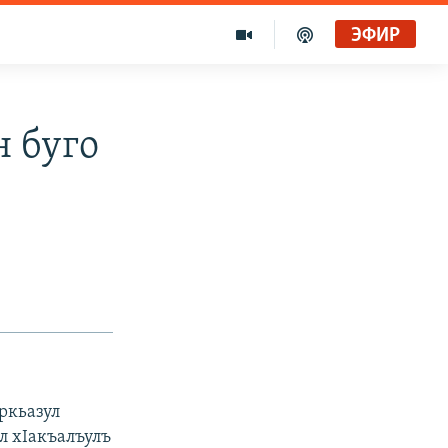
ЭФИР
 буго
ркьазул
л хIакъалъулъ