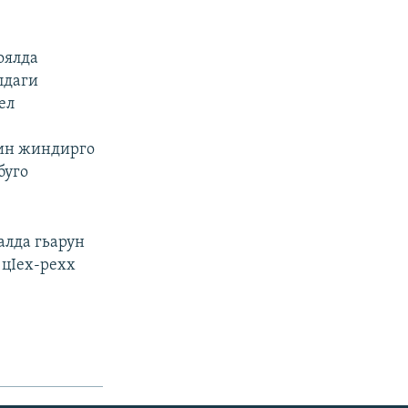
оялда
лдаги
ел
лин жиндирго
буго
алда гьарун
 цIех-рехх