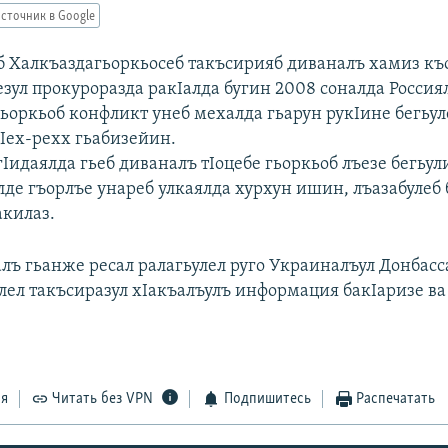
сточник в Google
еб Халкъаздагьоркьосеб такъсирияб диваналъ хамиз къ
езул прокуроразда ракIалда бугин 2008 соналда Россия
гьоркьоб конфликт унеб мехалда гьарун рукIине бегьул
цIех-рехх гьабизейин.
гIидаялда гьеб диваналъ тIоцебе гьоркьоб лъезе бегьу
де гъорлъе унареб улкаялда хурхун ишин, лъазабулеб 
акилаз.
алъ гьанже ресал ралагьулел руго Украиналъул Донбасс
улел такъсиразул хIакъалъулъ информация бакIаризе ва
ся
Читать без VPN
Подпишитесь
Распечатать