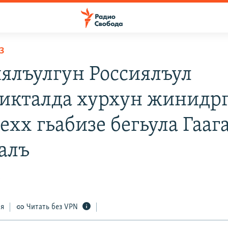
З
ялъулгун Россиялъул
икталда хурхун жинидр
ехх гьабизе бегьула Гааг
алъ
5
ся
Читать без VPN