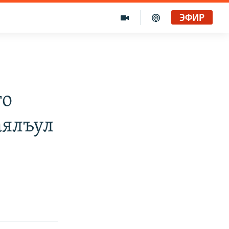
ЭФИР
го
аялъул