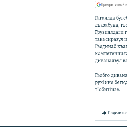
РАСПИСАНИЕ ВЕЩАНИЯ
Приоритетный и
ПОДПИШИТЕСЬ НА РАССЫЛКУ
Гагаялда буг
лъазабуна, гь
Грузиялдаги 
такъсиразул 
Гьединаб къа
компетенциял
диваналъул в
Гьебго диван
рукIине бегь
тIобитIизе.
Поделить