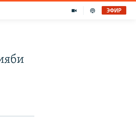
ЭФИР
ияби