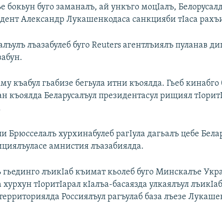
 бокьун буго заманалъ, ай ункъго моцIалъ, Белорусалд
идент Александр Лукашенкодаса санкцияби тIаса рахъ
алъулъ лъазабулеб буго Reuters агентлъиялъ пуланав д
забун.
му къабул гьабизе бегьула итни къоялда. Гьеб кинабго
Iан къоялда Беларусалъул президентасул рищиял тIорит
.
и Брюсселалъ хурхинабулеб рагIула дагьалъ цебе Бела
ициялъуласе амнистия лъазабиялда.
 гьединго лъикIаб къимат кьолеб буго Минскалъе Укр
хурхун тIоритIарал кIалъа-басаязда улкаялъул лъикIаб
 территориялда Россиялъул рагъулаб база лъезе Лукаш