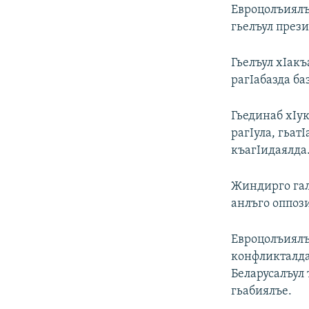
РАСПИСАНИЕ ВЕЩАНИЯ
Евроцолъиялъе
ПОДПИШИТЕСЬ НА РАССЫЛКУ
гьелъул през
Гьелъул хIакъ
рагIабазда ба
Гьединаб хIук
рагIула, гьат
къагIидаялда
Жиндирго гал
анлъго оппоз
Евроцолъиялъ
конфликталда 
Беларусалъул
гьабиялъе.