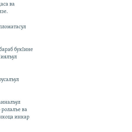
аса ва
изе.
ипломатасул
 бараб букIине
Iиялъул
русалъул
аиналъул
 ролалъе ва
енкоца инкар