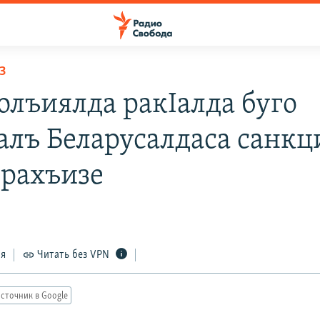
З
олъиялда ракIалда буго
алъ Беларусалдаса санкц
 рахъизе
5
ся
Читать без VPN
сточник в Google