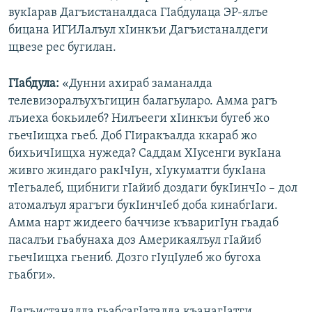
вукIарав Дагъистаналдаса ГIабдулаца ЭР-ялъе
бицана ИГИЛалъул хIинкъи Дагъистаналдеги
щвезе рес бугилан.
ГIабдула:
«Дунни ахираб заманалда
телевизоралъухъгицин балагьуларо. Амма рагъ
лъиеха бокьилеб? Нилъееги хIинкъи бугеб жо
гьечIищха гьеб. Доб ГIиракъалда ккараб жо
бихьичIищха нужеда? Саддам ХIусенги вукIана
живго жиндаго ракIчIун, хIукуматги букIана
тIегьалеб, щибниги гIайиб доздаги букIинчIо – дол
атомалъул ярагъги букIинчIеб доба кинабгIаги.
Амма нарт жидеего баччизе къваригIун гьадаб
пасалъи гьабунаха доз Америкаялъул гIайиб
гьечIищха гьениб. Дозго гIуцIулеб жо бугоха
гьабги».
Дагъистаналда гьабсагIаталда къанагIатги