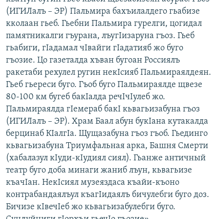
(ИГИЛалъ – ЭР) Пальмира бахъилалдего гьабизе
кколаан гьеб. Гьебни Пальмира гурелги, цогидал
памятникалги гъурана, лъугIизаруна гъоз. Гьеб
гьабиги, гIадамал чIвайги гIадатияб жо буго
гъозие. Цо газеталда хъван бугоан Россиялъ
ракетаби рехулел ругин некIсияб Пальмираялдеян.
Гьеб гьереси буго. Гъоб буго Пальмираялде щвезе
80-100 км бугеб бакIалда речIчIулеб жо.
Пальмираялда гIемераб бакI кьвагьизабуна гъоз
(ИГИЛалъ – ЭР). Храм Баал абун букIана кутакалда
берцинаб КIалгIа. Щущазабуна гъоз гъоб. Гьединго
кьвагьизабуна Триумфальная арка, Башня Смерти
(хабалазул кIуди-кIудиял сиял). Гьанже античный
театр буго доба минаги жаниб лъун, кьвагьизе
къачIан. НекIсиял музеяздаса къайи-къоно
контрабандаялъул къагIидаялъ бичулебги буго доз.
Бичизе кIвечIеб жо кьвагьизабулебги буго.