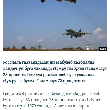
РАСПИСАНИЕ ВЕЩАНИЯ
ПОДПИШИТЕСЬ НА РАССЫЛКУ
СОЦИАЛЬНЫЕ СЕТИ
Все сайты РСЕ/РС
Россиялъ гьаваялдасан щвезабулеб кьабиялда
дандечIун буго улкаялда гIумру гьабулел гIадамазул
28 процент. Гьелъул рахъкколеб буго улкаялда
гIумру гьабулел гIадамазул 72 проценталъ.
Гьединго Франциялъ гьабулелдаги тIад рекъолеб
буго гьезул 63 процент. 78 проценталъ рикIкIунеб
буго ахирги 1979 соналда Советиял аскарал