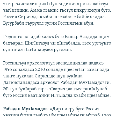
экстремисталин рикIкIунел диниял рикьалабазул
чагIигицин. Амма гьанже гьезул пикру хисун буго,
Россия Сириялда кьаби щвезабизе байбихьидал.
Бусурбаби гъурулел ругин Россиялъин абун.
Гьединго цогидаб халкъ буго Башар Асадида ццим
бахъарал. ШигIитазул чи хIисабалда, гьес ургъунго
суннитал тIагIинарулел ругилан.
Россиялъул археологазул экспедициялда цадахъ
1995 соналдаса 2010 соналде щвезегIан заманалда
чанго нухалда Сириялде щун вукIана
Дагъистаналдаса археолог Рабадан МухIамадовги.
ЭР-гун букIараб гара-чIвариялда гьес рикIкIунеб
буго Россия кватIанин ИГИЛалда кьаби щвезабизе.
Рабадан МухIамадов
: «Дир пикру буго Россия
кватIун бугин гьеб кьаби щвезабизеян абураб. Гъоз