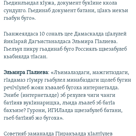
Гьединлъидал хIужа, документ букIине ккола
сундулго. Гьединаб документ батани, цIакъ мекъи
гьабун буго».
Гьанжеялдаса 10 соналъ цее Дамаскалда цIалулей
йикIарай Дагъистаналдаса Эльмира ГIалиева.
Гьелъул пикру гьадинаб буго Россиялъ щвезабулеб
кьабиялда тIасан.
Эльмира ГIалиева
: «Лъималаздаги, мажгитаздаги,
гIадамаз гIумру гьабулел минабаздаги щолеб бугин
речIчIулеб жоян хъвалеб бугоха интернеталда.
Энибе (интернеталде) эб рехулев чиги чанги
батIияв вукIинарищха, лъида лъалеб эб батIа
бахъизе? Гурони, ИГИЛалда щвезабулеб батани,
гьеб батIияб жо бугоха».
Советияб заманалда ГIиракъалда хIалтIулев