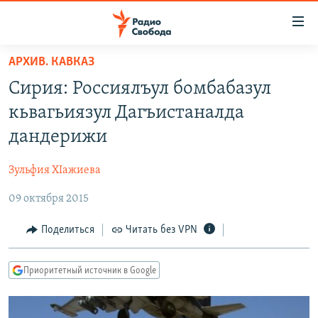
Ссылки
для
упрощенного
АРХИВ. КАВКАЗ
ПРОГРАММЫ
доступа
Сирия: Россиялъул бомбабазул
ПОДКАСТЫ
Вернуться
кьвагьиязул Дагъистаналда
к
АВТОРСКИЕ ПРОЕКТЫ
дандерижи
основному
ЦИТАТЫ СВОБОДЫ
содержанию
Зульфия ХIажиева
Вернутся
МНЕНИЯ
к
09 октября 2015
КУЛЬТУРА
главной
навигации
IDEL.РЕАЛИИ
Поделиться
Читать без VPN
Вернутся
КАВКАЗ.РЕАЛИИ
к
Приоритетный источник в Google
СЕВЕР.РЕАЛИИ
поиску
СИБИРЬ.РЕАЛИИ