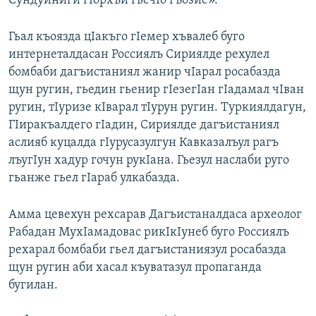
Сундуйниги гIорхъи гьечIо гъозие».
Гьал къоязда цIакъго гIемер хъвалеб буго
интернеталдасан Россиялъ Сириялде рехулел
бомбаби дагъистаниял жанир чIарал росабазда
щун ругин, гьедин гьенир гIезегIан гIадамал чIван
ругин, тIуризе кIварал тIурун ругин. Туркиялдагун,
ГIиракъалдего гIадин, Сириялде дагъистаниял
аслияб куцалда гIурусазулгун Кавказалъул рагъ
лъугIун хадур гочун рукIана. Гьезул наслаби руго
гьанже гьел гIараб улкабазда.
Амма цевехун рехсарав Дагъистаналдаса археолог
Рабадан МухIамадовас рикIкIунеб буго Россиялъ
рехарал бомбаби гьел дагъистаниязул росабазда
щун ругин аби хасал къуватазул пропаганда
бугилан.