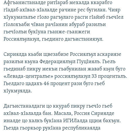
Афгъанистаналде ритIараб мехалда ккарабго
гIадаб ахIвал-хIалалде рачине рес бугилан. Чияр
хIукуматалъе гIоло рагъулаго расги гIайиб гьечIел
гIолохъаби чIван рачIанин абураб разилъи
гьечIолъи букIуна гьанже-гьанжеги
Россиялъулазул, гьединго дагъистаниязул.
Сириялда кьаби щвезабизе Россиялъул аскариязе
разилъи кьуна Федерациялъул ГIуцIиялъ. Гьелъ
гьединаб пикру мекъи гьабунилан жаваб кьун буго
«Левада-централъе» россиялъулазул 33 проценталъ.
Гьелдаго цадахъ 46 процент рази буго гьеб
хIукмуялда.
Дагъистаналдаги цо ккураб пикру гьечIо гьеб
ахIвал-хIалалда бан. Масала, Россия Сириялде
иналде цо халкъ букIана ИГИЛалда ццим бахъун.
Гьезда гьоркьор рукIана республикаялда