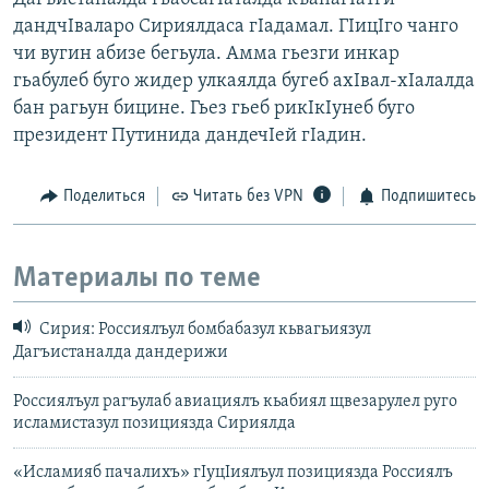
дандчIваларо Сириялдаса гIадамал. ГIицIго чанго
чи вугин абизе бегьула. Амма гьезги инкар
гьабулеб буго жидер улкаялда бугеб ахIвал-хIалалда
бан рагьун бицине. Гьез гьеб рикIкIунеб буго
президент Путинида дандечIей гIадин.
Поделиться
Читать без VPN
Подпишитесь
Материалы по теме
Сирия: Россиялъул бомбабазул кьвагьиязул
Дагъистаналда дандерижи
Россиялъул рагъулаб авиациялъ кьабиял щвезарулел руго
исламистазул позициязда Сириялда
«Исламияб пачалихъ» гIуцIиялъул позициязда Россиялъ