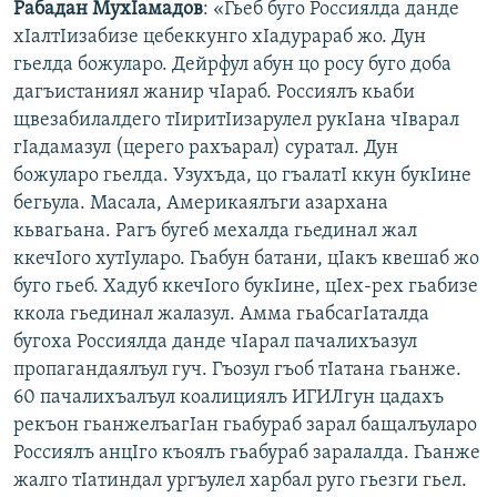
Рабадан МухIамадов
: «Гьеб буго Россиялда данде
хIалтIизабизе цебеккунго хIадурараб жо. Дун
гьелда божуларо. Дейрфул абун цо росу буго доба
дагъистаниял жанир чIараб. Россиялъ кьаби
щвезабилалдего тIиритIизарулел рукIана чIварал
гIадамазул (церего рахъарал) суратал. Дун
божуларо гьелда. Узухъда, цо гъалатI ккун букIине
бегьула. Масала, Америкаялъги азархана
кьвагьана. Рагъ бугеб мехалда гьединал жал
ккечIого хутIуларо. Гьабун батани, цIакъ квешаб жо
буго гьеб. Хадуб ккечIого букIине, цIех-рех гьабизе
ккола гьединал жалазул. Амма гьабсагIаталда
бугоха Россиялда данде чIарал пачалихъазул
пропагандаялъул гуч. Гъозул гъоб тIатана гьанже.
60 пачалихъалъул коалициялъ ИГИЛгун цадахъ
рекъон гьанжелъагIан гьабураб зарал бащалъуларо
Россиялъ анцIго къоялъ гьабураб заралалда. Гьанже
жалго тIатиндал ургъулел харбал руго гьезги гьел.