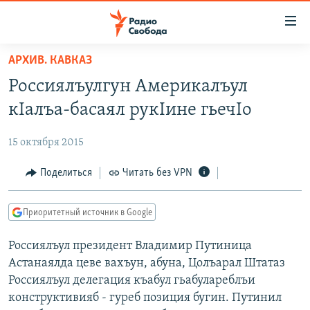
Ссылки
для
упрощенного
АРХИВ. КАВКАЗ
ПРОГРАММЫ
доступа
Россиялъулгун Америкалъул
ПОДКАСТЫ
Вернуться
кIалъа-басаял рукIине гьечIо
к
АВТОРСКИЕ ПРОЕКТЫ
основному
15 октября 2015
ЦИТАТЫ СВОБОДЫ
содержанию
Вернутся
МНЕНИЯ
Поделиться
Читать без VPN
к
КУЛЬТУРА
главной
Приоритетный источник в Google
навигации
IDEL.РЕАЛИИ
Вернутся
Россиялъул президент Владимир Путиница
КАВКАЗ.РЕАЛИИ
к
Астанаялда цеве вахъун, абуна, Цолъарал Штатаз
СЕВЕР.РЕАЛИИ
поиску
Россиялъул делегация къабул гьабулареблъи
конструктивияб - гуреб позиция бугин. Путинил
СИБИРЬ.РЕАЛИИ