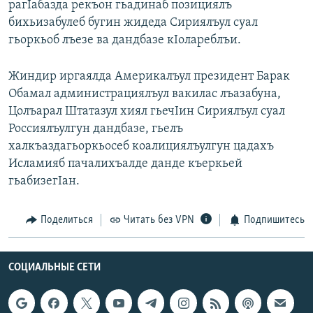
рагIабазда рекъон гьадинаб позициялъ
РАСПИСАНИЕ ВЕЩАНИЯ
бихьизабулеб бугин жидеда Сириялъул суал
ПОДПИШИТЕСЬ НА РАССЫЛКУ
гьоркьоб лъезе ва дандбазе кIолареблъи.
Жиндир иргаялда Америкалъул президент Барак
СОЦИАЛЬНЫЕ СЕТИ
Обамал администрациялъул вакилас лъазабуна,
Цолъарал Штатазул хиял гьечIин Сириялъул суал
Россиялъулгун дандбазе, гьелъ
халкъаздагьоркьосеб коалициялъулгун цадахъ
Исламияб пачалихъалде данде къеркьей
Все сайты РСЕ/РС
гьабизегIан.
Поделиться
Читать без VPN
Подпишитесь
СОЦИАЛЬНЫЕ СЕТИ