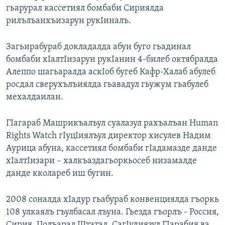
гьарурал кассетиял бомбаби Сириялда
РАСПИСАНИЕ ВЕЩАНИЯ
рилълъанхъизарун рукIиналъ.
ПОДПИШИТЕСЬ НА РАССЫЛКУ
Загьирабураб докладалда абун буго гьадинал
СОЦИАЛЬНЫЕ СЕТИ
бомбаби хIалтIизарун рукIанин 4-билеб октябралда
Алеппо шагьаралда аскIоб бугеб Кафр-Халаб абулеб
росдал сверухълъиялда гьавадул гьужум гьабулеб
мехалдаилан.
Все сайты РСЕ/РС
ГIагараб Машрикъалъул суалазул рахъалъан Human
Rights Watch гIуцIиялъул директор хисулев Надим
Аурица абуна, кассетиял бомбаби гIадамазде данде
хIалтIизари – халкъаздагьоркьосеб низамалде
данде кколареб иш бугин.
2008 соналда хIадур гьабураб конвенциялда гъоркь
108 улкаялъ гъулбасал лъуна. Гьезда гъорлъ - Россия,
Сирия, Цолъарал Штатал, СагIудиязул ГIарабия ва