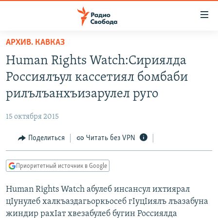
Ссылки
для
упрощенного
АРХИВ. КАВКАЗ
ПРОГРАММЫ
доступа
Human Rights Watch:Сириялда
ПОДКАСТЫ
Вернуться
Россиялъул кассетиял бомбаби
к
АВТОРСКИЕ ПРОЕКТЫ
рилълъанхъизарулел руго
основному
ЦИТАТЫ СВОБОДЫ
содержанию
15 октября 2015
Вернутся
МНЕНИЯ
к
Поделиться
Читать без VPN
КУЛЬТУРА
главной
навигации
IDEL.РЕАЛИИ
Приоритетный источник в Google
Вернутся
КАВКАЗ.РЕАЛИИ
к
Human Rights Watch абулеб инсансул ихтиярал
СЕВЕР.РЕАЛИИ
поиску
цIунулеб халкъаздагьоркьосеб гIуцIиялъ лъазабуна
СИБИРЬ.РЕАЛИИ
жиндир рахIат хвезабулеб бугин Россиялда