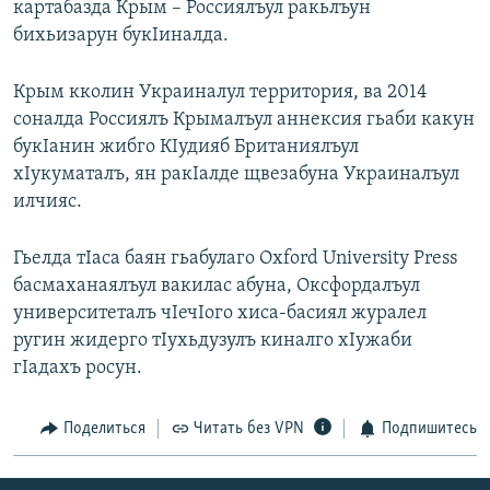
картабазда Крым – Россиялъул ракьлъун
РАСПИСАНИЕ ВЕЩАНИЯ
бихьизарун букIиналда.
ПОДПИШИТЕСЬ НА РАССЫЛКУ
Крым кколин Украиналул территория, ва 2014
соналда Россиялъ Крымалъул аннексия гьаби какун
СОЦИАЛЬНЫЕ СЕТИ
букIанин жибго КIудияб Британиялъул
хIукуматалъ, ян ракIалде щвезабуна Украиналъул
илчияс.
Гьелда тIаса баян гьабулаго Oxford University Press
Все сайты РСЕ/РС
басмаханаялъул вакилас абуна, Оксфордалъул
университеталъ чIечIого хиса-басиял журалел
ругин жидерго тIухьдузулъ киналго хIужаби
гIадахъ росун.
Поделиться
Читать без VPN
Подпишитесь