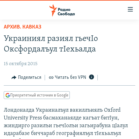
Ссылки
для
упрощенного
АРХИВ. КАВКАЗ
ПРОГРАММЫ
доступа
Украиниял разиял гьечIо
ПОДКАСТЫ
Вернуться
Оксфордалъул тIехьалда
к
АВТОРСКИЕ ПРОЕКТЫ
основному
15 октября 2015
ЦИТАТЫ СВОБОДЫ
содержанию
Вернутся
МНЕНИЯ
Поделиться
Читать без VPN
к
КУЛЬТУРА
главной
Приоритетный источник в Google
навигации
IDEL.РЕАЛИИ
Вернутся
Лондоналда Украиналъул вакиллъиялъ Oxford
КАВКАЗ.РЕАЛИИ
к
University Press басмаханаялде кагъат битIун,
СЕВЕР.РЕАЛИИ
поиску
жиндирго разилъи гьечIолъи загьирабуна цIалул
идарабазе биччараб географиялъул тIехьалъул
СИБИРЬ.РЕАЛИИ