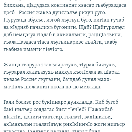
биххана, цIадудаса континент хвасар гьабураздаса
цояб - Россия жакъа дунялалъе рихун руго.
ГIурусаца абухъе, изгой лъугьун буго, кигIан гучаб
ва кIудияб пачалихъ бугониги. Щай? Щайгурелъул
доб немцазул гIадаб гIакъиллъиги, рацIцIалъиги,
гъалатIаздаса тIаса лъугьинаризе лъайги, тавбу
гьабизе иманги г1ечIого.
Жинца гьарурал такъсиразухъ, тIурал биязухъ,
гъурарал халкъазухъ маххул къотIелал ва цIарал
хъвазе Россия лъугьани, бащдаб дунял махх-
мачIалъ цIелаанин ккола цо-цо мехалда.
Гали босизе рес букIинаро дунялалда. Киб бугеб
бакI нилъер солдатас биял тIечIеб? ГIажаибаб
хIалтIи, цониги такъсир, гъалатI, вахIшилъи,
ахIмакълъи гъалатIлъун рикIкIинчIо жеги нилъер
улкаялда. Гьелъул гIаксалда, тIурал биял