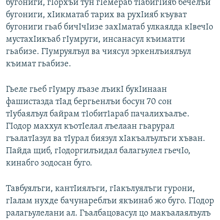
бугониги, гIорхъи тун гIемераб тIабигIияб бечелъи
бугониги, хIикматаб тарих ва рухIияб къуват
бугониги гьаб бичIчIизе захIматаб улкаялда кIвечIо
мустахIикъаб гIумруги, инсанасул къиматги
гьабизе. ГIумруялъул ва чиясул эркенлъиялъул
къимат гьабизе.
Гьеле гьеб гIумру лъазе лъикI букIинаан
фашистазда тIад бергьенлъи босун 70 сон
тIубаялъул байрам т1обит1араб пачалихъалъе.
ГIодор маххул къотIелал лъелаан гьарурал
гъалатIазул ва тIурал биязул хIакъалъулъги хъван.
Пайда щиб, гIодоргилъидал балагьулел гьечIо,
кинабго зодосан буго.
Тавбуялъги, кантIиялъги, гIакълуялъги гурони,
гIалам нухде бачунареблъи якъинаб жо буго. ГIодор
ралагьулелани ал. Гъалбацовасул цо макъалаялъулъ