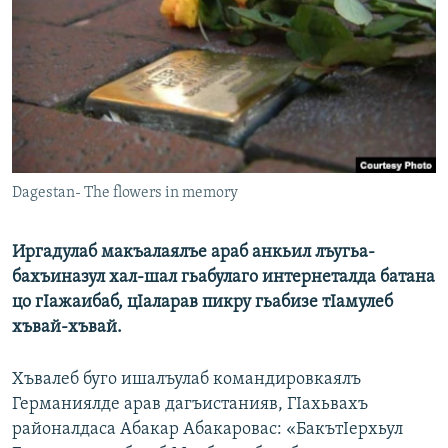
РАСПИСАНИЕ ВЕЩАНИЯ
ПОДПИШИТЕСЬ НА РАССЫЛКУ
СОЦИАЛЬНЫЕ СЕТИ
Dagestan- The flowers in memory
Все сайты РСЕ/РС
Иргадулаб макъалаялъе араб анкьил лъугьа-
бахъиназул хал-шал гьабулаго интернеталда батана
цо гIажаибаб, цIаларав пикру гьабизе тIамулеб
хъвай-хъвай.
Хъвалеб буго ишалъулаб командировкаялъ
Германиялде арав дагъистанияв, ГIахьвахъ
районалдаса Абакар Абакаровас: «БакътIерхьул