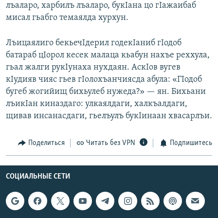
лъаларо, харбилъ лъаларо, букIана цо гIажаибаб
мисал гьабго темаялда хурхун.
Лъицаялиго бекьечIдерил годекIаниб гIодоб
батараб цIорол кесек малаца кьабун нахъе реххула,
гьал жалги рукIунаха нухдаян. АскIов вугев
кIудияв чияс гьев гIолохъанчиясда абула: «ГIодоб
бугеб жогийищ бихьулеб нужеда?» — ян. Бихьани
лъикIан киназдаго: улкаялдаги, халкъалдаги,
щивав инсанасдаги, гьелъулъ букIинаан хвасарлъи.
Поделиться
Читать без VPN
Подпишитесь
СОЦИАЛЬНЫЕ СЕТИ