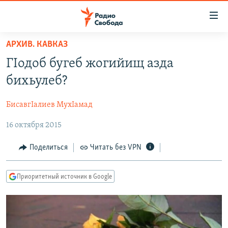
Ссылки
для
упрощенного
АРХИВ. КАВКАЗ
ПРОГРАММЫ
доступа
ГIодоб бугеб жогийищ азда
ПОДКАСТЫ
Вернуться
бихьулеб?
к
АВТОРСКИЕ ПРОЕКТЫ
основному
БисавгIалиев МухIамад
ЦИТАТЫ СВОБОДЫ
содержанию
Вернутся
16 октября 2015
МНЕНИЯ
к
КУЛЬТУРА
Поделиться
Читать без VPN
главной
навигации
IDEL.РЕАЛИИ
Вернутся
Приоритетный источник в Google
КАВКАЗ.РЕАЛИИ
к
СЕВЕР.РЕАЛИИ
поиску
СИБИРЬ.РЕАЛИИ