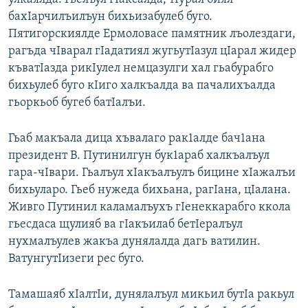
бахIарчилъилъун бихьизабулеб буго.
Пятигорскиялде Ермоловасе памятник лъолездаги,
рагъда чIварал гIадатиял жугьутIазул цIарал жидер
къватIазда рикIулел немцазулги хал гьабурабго
бихьулеб буго кIиго халкъалда ва пачалихъалда
гьоркьоб бугеб батIалъи.
Гьаб макъала дица хъвалаго рак1алде бач1ана
президент В. Путинилгун бук1араб халкъалъул
гара-чIвари. Гьалъул хIакъалъулъ бицине хIажалъи
бихьуларо. Гьеб нужеда бихьана, рагIана, цIалана.
Живго Путинил каламалъухъ гIенеккарабго ккола
гьесдаса щулияб ва гIакъилаб бетIералъул
нухмалъулев жакъа дунялалда дагь ватилин.
ВатунгутIизеги рес буго.
Тамашаяб хIалтIи, дунялалъул микьил бутIа ракьул