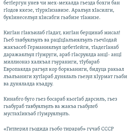
бетIергун унев чи мех-мехалда гьезда бохги бан
гIодов ккезе, тIуркIизавизе. Аралъул хIасилги,
букIинеселъул хIисабги гьабизе тIамизе.
КигIан гIакъилаб гIадат, кигIан берцинаб мисал!
Гьеб тавбуялъулъ ва рацIцIалъиялъулъ гьечIодай
жакъасеб Германиялъул цебетIейги, тIадегIанаб
даражаялъул гIумруги, араб гIасруялда анцI- анцI
миллионаз халкъал гъураниги, тIубараб
Европаялда рагъул кор боркьаниги, бидуца ракьал
лъалъаниги хутIараб дунялалъ гьезул хIурмат гьаби
ва дунялалда къадру.
Кинабго буго гьез босараб кьогIаб дарсилъ, гьез
гьабураб тавбуялъулъ ва жакъа гьабулеб
мустахIикъаб гIумруялъулъ.
«Гитлерил гьодида гьобо тирараб» гучаб СССР