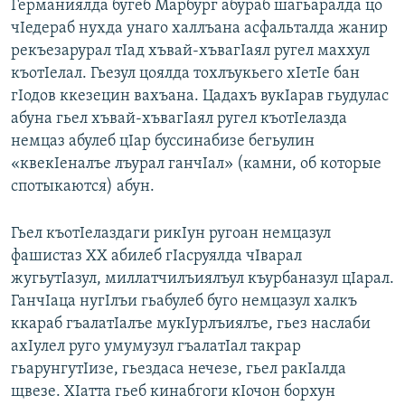
Германиялда бугеб Марбург абураб шагьаралда цо
чIедераб нухда унаго халлъана асфальталда жанир
рекъезарурал тIад хъвай-хъвагIаял ругел маххул
къотIелал. Гьезул цоялда тохлъукьего хIетIе бан
гIодов ккезецин вахъана. Цадахъ вукIарав гьудулас
абуна гьел хъвай-хъвагIаял ругел къотIелазда
немцаз абулеб цIар буссинабизе бегьулин
«квекIеналъе лъурал ганчIал» (камни, об которые
спотыкаются) абун.
Гьел къотIелаздаги рикIун ругоан немцазул
фашистаз ХХ абилеб гIасруялда чIварал
жугьутIазул, миллатчилъиялъул къурбаназул цIарал.
ГанчIаца нугIлъи гьабулеб буго немцазул халкъ
ккараб гъалатIалъе мукIурлъиялъе, гьез наслаби
ахIулел руго умумузул гъалатIал такрар
гьарунгутIизе, гьездаса нечезе, гьел ракIалда
щвезе. ХIатта гьеб кинабгоги кIочон борхун