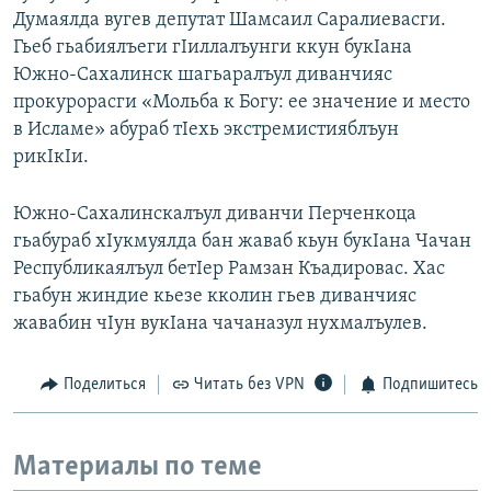
Думаялда вугев депутат Шамсаил Саралиевасги.
Гьеб гьабиялъеги гIиллалъунги ккун букIана
Южно-Сахалинск шагьаралъул диванчияс
прокурорасги «Мольба к Богу: ее значение и место
в Исламе» абураб тIехь экстремистияблъун
рикIкIи.
Южно-Сахалинскалъул диванчи Перченкоца
гьабураб хIукмуялда бан жаваб кьун букIана Чачан
Республикаялъул бетIер Рамзан Къадировас. Хас
гьабун жиндие кьезе кколин гьев диванчияс
жавабин чIун вукIана чачаназул нухмалъулев.
Поделиться
Читать без VPN
Подпишитесь
Материалы по теме