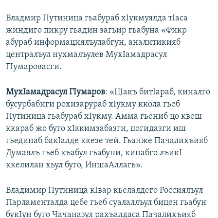
Владмир Путиница гьабураб хIукмуялда тIаса
жиндиго пикру гьадин загьир гьабуна «Фикр
абураб информациялъулабгун, аналитикияб
централъул нухмалъулев МухIамадрасул
ГIумаровасги.
МухIамадрасул ГIумаров
: «ЦIакъ битIараб, киналго
бусурбабиги рохизарураб хIукму ккола гьеб
Путиница гьабураб хIукму. Амма гьениб цо квеш
ккараб жо буго хIакимзабазги, цогидазги иш
гьединаб бакIалде ккезе тей. Гьанже Пачалихъияб
Думаялъ гьеб къабул гьабуни, кинабго лъикI
ккелилан хьул буго, ИншаАллагь».
Владимир Путиница кIвар кьелалдего Россиялъул
Парламенталда цебе гьеб суалаллъул бицен гьабун
букIун буго Чачаназул рахъалдаса Пачалихъияб