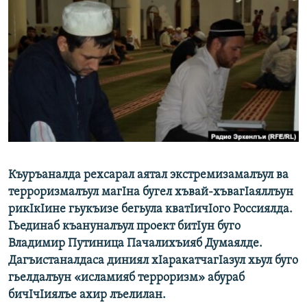
РАСПИСАНИЕ ВЕЩАНИЯ
ПОДПИШИТЕСЬ НА РАССЫЛКУ
СОЦИАЛЬНЫЕ СЕТИ
Все сайты РСЕ/РС
Къуръаналда рехсарал аятал экстремизамалъул ва
терроризмалъул магIна бугел хъвай-хъвагIаяллъун
рикIкIине гьукъизе бегьула кватIичIого Россиялда.
Гьединаб къануналъул проект битIун буго
Владимир Путиница Пачалихъияб Думаялде.
Дагъистаналдаса диниял хIаракатчагIазул хьул буго
гьелдалъун «исламияб терроризм» абураб
бичIчIиялъе ахир лъелилан.