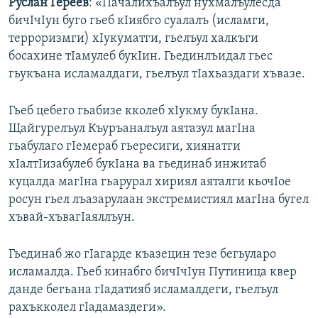
Руслан Гереев
: «Пачалихъалъул нухмалъулесда
бичIчIун буго гьеб кIиябго суалалъ (исламги,
терроризмги) хIукуматги, гьелъул халкъги
босахине тIамулеб букIин. Гьединлъидал гьес
гьукъана исламалдаги, гьелъул тIахьаздаги хъвазе.
Гьеб цебего гьабизе кколеб хIукму букIана.
Щайгурелъул Къуръаналъул аятазул магIна
гьабулаго гIемераб гьересиги, хиянатги
хIалтIизабулеб букIана ва гьединаб инжитаб
куцалда магIна гьарурал хириял аяталги кьочIое
росун гьел лъазарулаан экстремистиял магIна бугел
хъвай-хъвагIаяллъун.
Гьединаб жо гIагарде къазецин тезе бегьуларо
исламалда. Гьеб кинабго бичIчIун Путиница квер
данде бегьана гIадатияб исламалдеги, гьелъул
рахъкколел гIадамаздеги».