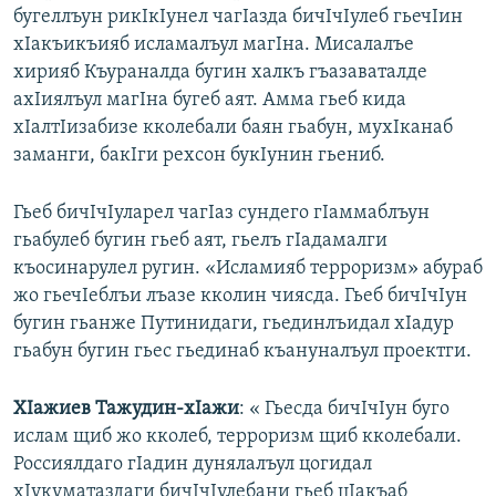
бугеллъун рикIкIунел чагIазда бичIчIулеб гьечIин
хIакъикъияб исламалъул магIна. Мисалалъе
хирияб Къураналда бугин халкъ гъазаваталде
ахIиялъул магIна бугеб аят. Амма гьеб кида
хIалтIизабизе кколебали баян гьабун, мухIканаб
заманги, бакIги рехсон букIунин гьениб.
Гьеб бичIчIуларел чагIаз сундего гIаммаблъун
гьабулеб бугин гьеб аят, гьелъ гIадамалги
къосинарулел ругин. «Исламияб терроризм» абураб
жо гьечIеблъи лъазе кколин чиясда. Гьеб бичIчIун
бугин гьанже Путинидаги, гьединлъидал хIадур
гьабун бугин гьес гьединаб къануналъул проектги.
ХIажиев Тажудин-хIажи
: « Гьесда бичIчIун буго
ислам щиб жо кколеб, терроризм щиб кколебали.
Россиялдаго гIадин дунялалъул цогидал
хIукуматаздаги бичIчIулебани гьеб цIакъаб