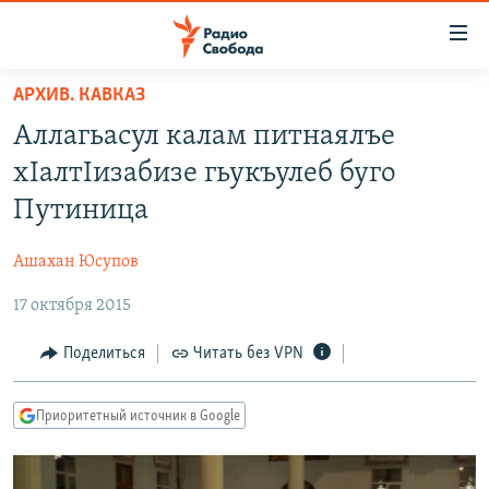
Ссылки
для
упрощенного
АРХИВ. КАВКАЗ
ПРОГРАММЫ
доступа
Аллагьасул калам питнаялъе
ПОДКАСТЫ
Вернуться
хIалтIизабизе гьукъулеб буго
к
АВТОРСКИЕ ПРОЕКТЫ
Путиница
основному
ЦИТАТЫ СВОБОДЫ
содержанию
Ашахан Юсупов
Вернутся
МНЕНИЯ
к
17 октября 2015
КУЛЬТУРА
главной
навигации
IDEL.РЕАЛИИ
Поделиться
Читать без VPN
Вернутся
КАВКАЗ.РЕАЛИИ
к
Приоритетный источник в Google
СЕВЕР.РЕАЛИИ
поиску
СИБИРЬ.РЕАЛИИ