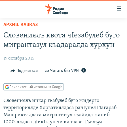
Ссылки
для
упрощенного
АРХИВ. КАВКАЗ
ПРОГРАММЫ
доступа
Словениялъ квота чIезабулеб буго
ПОДКАСТЫ
Вернуться
мигрантазул къадаралда хурхун
к
АВТОРСКИЕ ПРОЕКТЫ
основному
19 октября 2015
ЦИТАТЫ СВОБОДЫ
содержанию
Вернутся
МНЕНИЯ
Поделиться
Читать без VPN
к
КУЛЬТУРА
главной
Приоритетный источник в Google
навигации
IDEL.РЕАЛИИ
Вернутся
Словениялъ инкар гьабулеб буго жидерго
КАВКАЗ.РЕАЛИИ
к
территориялде Хорватиялдаса рачIунел ГIагараб
СЕВЕР.РЕАЛИИ
поиску
Машрикъалдаса мигрантазул къойида жаниб
1000-ялдаса цIикIкIун чи виччазе. Гьелъул
СИБИРЬ.РЕАЛИИ