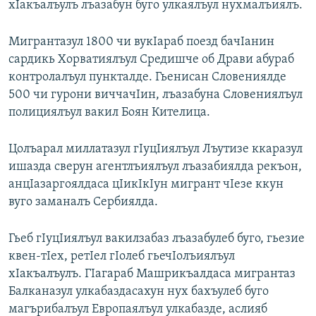
хIакъалъулъ лъазабун буго улкаялъул нухмалъиялъ.
РАСПИСАНИЕ ВЕЩАНИЯ
ПОДПИШИТЕСЬ НА РАССЫЛКУ
Мигрантазул 1800 чи вукIараб поезд бачIанин
сардикь Хорватиялъул Средишче об Драви абураб
контролалъул пункталде. Гьенисан Словениялде
СОЦИАЛЬНЫЕ СЕТИ
500 чи гурони виччачIин, лъазабуна Словениялъул
полициялъул вакил Боян Кителица.
Цолъарал миллатазул гIуцIиялъул Лъутизе ккаразул
ишазда сверун агентлъиялъул лъазабиялда рекъон,
Все сайты РСЕ/РС
анцIазаргоялдаса цIикIкIун мигрант чIезе ккун
вуго заманалъ Сербиялда.
Гьеб гIуцIиялъул вакилзабаз лъазабулеб буго, гьезие
квен-тIех, ретIел гIолеб гьечIолъиялъул
хIакъалъулъ. ГIагараб Машрикъалдаса мигрантаз
Балканазул улкабаздасахун нух бахъулеб буго
магърибалъул Европаялъул улкабазде, аслияб