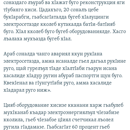
соназдаго лъураб ва хIажат буго реконструкция яги
тIубанго хиси. Цадахъго, 20 соналъ цебе
букIарабги, гьабсагIаталда бугеб хIалуцинги
электросетазде кколеб кутакалда батIи-батIияб
буго. ХIал кколеб буго бугеб оборудованиялде. Хасго
лъалаха мухъазда бугеб хIал.
Араб соналда чанго авариял ккун рукIана
электросетазда, амма исаналде гьел дагьал рукIине
руго, щай гурелъул тIаде хIалтIаби гьарун исана
хасалиде хIадур ругин абураб паспортги щун буго.
КвекIенал ва гIунгутIаби руго, амма хасалиде
хIадарал руго ниж».
Цияб оборудование хисизе кканани харж гьабулеб
мухIканаб къадар электроэнергиялъул чIезабизе
кколила, гьеб чIезабзе цIиял счетчикал лъолел
ругила гIадамазе. ГьабсагIат 60 процент гьеб