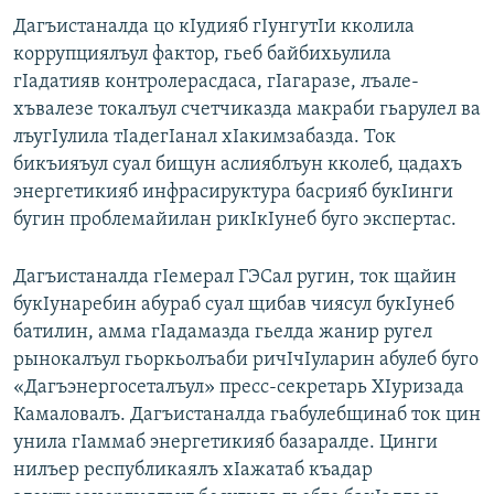
Дагъистаналда цо кIудияб гIунгутIи кколила
коррупциялъул фактор, гьеб байбихьулила
гIадатияв контролерасдаса, гIагаразе, лъале-
хъвалезе токалъул счетчиказда макраби гьарулел ва
лъугIулила тIадегIанал хIакимзабазда. Ток
бикъияъул суал бищун аслияблъун кколеб, цадахъ
энергетикияб инфрасируктура басрияб букIинги
бугин проблемайилан рикIкIунеб буго экспертас.
Дагъистаналда гIемерал ГЭСал ругин, ток щайин
букIунаребин абураб суал щибав чиясул букIунеб
батилин, амма гIадамазда гьелда жанир ругел
рынокалъул гьоркьолъаби ричIчIуларин абулеб буго
«Дагъэнергосеталъул» пресс-секретарь ХIуризада
Камаловалъ. Дагъистаналда гьабулебщинаб ток цин
унила гIаммаб энергетикияб базаралде. Цинги
нилъер республикаялъ хIажатаб къадар