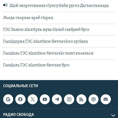
Щай энергетикиял гIунгутIаби ругел Дагъистаналда
Лъеда гъоркье араб гIарац
ГЭС балезе хIалтIухъ мухь тIалаб гьабулеб буго
ГьоцIдерил ГЭС хIалтIизе биччачIого хутIана
ГьоцIалъ ГЭС хIалтIизе биччачIо талат къоялъги
ГьоцIалъ ГЭС хIалтIизе биччан буго
СОЦИАЛЬНЫЕ СЕТИ
РАДИО СВОБОДА