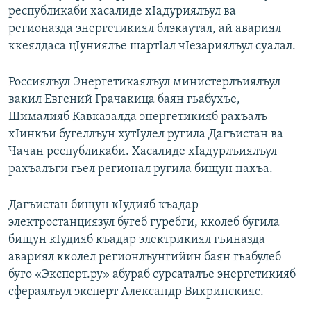
республикаби хасалиде хIадуриялъул ва
регионазда энергетикиял блэкаутал, ай авариял
ккеялдаса цIуниялъе шартIал чIезариялъул суалал.
Россиялъул Энергетикаялъул министерлъиялъул
вакил Евгений Грачакица баян гьабухъе,
Шималияб Кавказалда энергетикияб рахъалъ
хIинкъи бугеллъун хутIулел ругила Дагъистан ва
Чачан республикаби. Хасалиде хIадурлъиялъул
рахъалъги гьел регионал ругила бищун нахъа.
Дагъистан бищун кIудияб къадар
электростанциязул бугеб гуребги, кколеб бугила
бищун кIудияб къадар электрикиял гьиназда
авариял кколел регионлъунгийин баян гьабулеб
буго «Эксперт.ру» абураб сурсаталъе энергетикияб
сфераялъул эксперт Александр Вихринскияс.