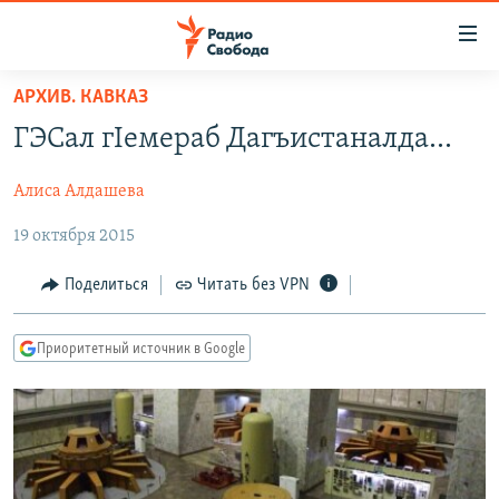
Ссылки
для
упрощенного
АРХИВ. КАВКАЗ
ПРОГРАММЫ
доступа
ГЭСал гIемераб Дагъистаналда...
ПОДКАСТЫ
Вернуться
к
Алиса Алдашева
АВТОРСКИЕ ПРОЕКТЫ
основному
19 октября 2015
ЦИТАТЫ СВОБОДЫ
содержанию
Вернутся
МНЕНИЯ
Поделиться
Читать без VPN
к
КУЛЬТУРА
главной
Приоритетный источник в Google
навигации
IDEL.РЕАЛИИ
Вернутся
КАВКАЗ.РЕАЛИИ
к
СЕВЕР.РЕАЛИИ
поиску
СИБИРЬ.РЕАЛИИ