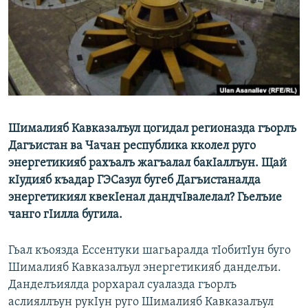
РАСПИСАНИЕ ВЕЩАНИЯ
ПОДПИШИТЕСЬ НА РАССЫЛКУ
СОЦИАЛЬНЫЕ СЕТИ
Шималияб Кавказалъул цогидал регионазда гъорлъ
Дагъистан ва Чачан республика кколел руго
энергетикияб рахъалъ жагъалал бакIаллъун. Щай
Все сайты РСЕ/РС
кIудияб къадар ГЭСазул бугеб Дагъистаналда
энергетикиял квекIенал дандчIвалелал? Гьелъие
чанго гIилла бугила.
Гьал къоязда Ессентуки шагьаралда тIобитIун буго
Шималияб Кавказалъул энергетикияб данделъи.
Данделъиялда рорхарал суалазда гъорлъ
аслияллъун рукIун руго Шималияб Кавказалъул