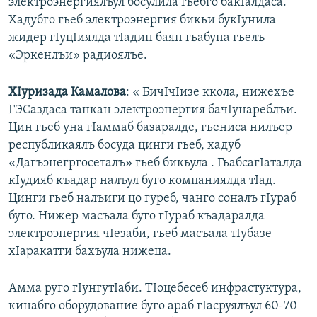
электроэнергиялъул босулила гьебго бакIалдаса.
Хадубго гьеб электроэнергия бикьи букIунила
жидер гIуцIиялда тIадин баян гьабуна гьелъ
«Эркенлъи» радиоялъе.
ХIуризада Камалова
: « БичIчIизе ккола, нижехъе
ГЭСаздаса танкан электроэнергия бачIунареблъи.
Цин гьеб уна гIаммаб базаралде, гьениса нилъер
республикаялъ босуда цинги гьеб, хадуб
«Дагъэнегргосеталъ» гьеб бикьула . ГьабсагIаталда
кIудияб къадар налъул буго компаниялда тIад.
Цинги гьеб налъиги цо гуреб, чанго соналъ гIураб
буго. Нижер масъала буго гIураб къадаралда
электроэнергия чIезаби, гьеб масъала тIубазе
хIаракатги бахъула нижеца.
Амма руго гIунгутIаби. ТIоцебесеб инфрастуктура,
кинабго оборудование буго араб гIасруялъул 60-70