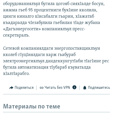
оборудованиялъул бугила цогояб сияхIалде босун,
аммма гьеб 95 процентниги букIине кколила,
цинги киналго хIисабалги гьарин, хIажатаб
къадаралда чIезабулила гьебилан тIаде жубана
«Дагъэнергосети» компаниялъул пресс-
секретаралъ.
Сетевой компаниялдаги энергопоставщиклъун
кколеб гIуцIиялдаги харж гьабураб
электроэнергиялъул дандеккунгутIаби тIагIине рес
бугила автоматизация тIубараб къуваталда
хIалтIарабго.
Поделиться
Читать без VPN
Подпишитесь
Материалы по теме