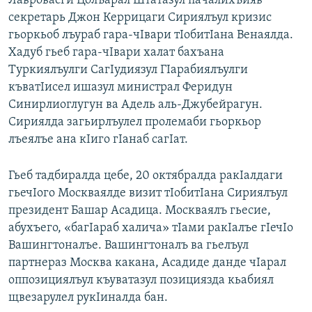
Лавровасги Цолъарал Штатазул пачалихъияв
РАСПИСАНИЕ ВЕЩАНИЯ
секретарь Джон Керрицаги Сириялъул кризис
гьоркьоб лъураб гара-чIвари тIобитIана Венаялда.
ПОДПИШИТЕСЬ НА РАССЫЛКУ
Хадуб гьеб гара-чIвари халат бахъана
Туркиялъулги СагIудиязул ГIарабиялъулги
СОЦИАЛЬНЫЕ СЕТИ
къватIисел ишазул министрал Феридун
Синирлиоглугун ва Адель аль-Джубейрагун.
Сириялда загьирлъулел пролемаби гьоркьор
лъеялъе ана кIиго гIанаб сагIат.
Все сайты РСЕ/РС
Гьеб тадбиралда цебе, 20 октябралда ракIалдаги
гьечIого Москваялде визит тIобитIана Сириялъул
президент Башар Асадица. Москваялъ гьесие,
абухъего, «багIараб халича» тIами ракIалъе гIечIо
Вашингтоналъе. Вашингтоналъ ва гьелъул
партнераз Москва какана, Асадиде данде чIарал
оппозициялъул къуватазул позициязда кьабиял
щвезарулел рукIиналда бан.