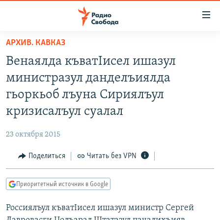
Ссылки
для
упрощенного
АРХИВ. КАВКАЗ
ПРОГРАММЫ
доступа
Венаялда къватIисел ишазул
ПОДКАСТЫ
Вернуться
министразул данделъиялда
к
АВТОРСКИЕ ПРОЕКТЫ
гьоркьоб лъуна Сириялъул
основному
ЦИТАТЫ СВОБОДЫ
содержанию
кризисалъул суалал
Вернутся
МНЕНИЯ
к
23 октября 2015
КУЛЬТУРА
главной
Поделиться
Читать без VPN
навигации
IDEL.РЕАЛИИ
Вернутся
КАВКАЗ.РЕАЛИИ
к
Приоритетный источник в Google
СЕВЕР.РЕАЛИИ
поиску
Россиялъул къватIисел ишазул министр Сергей
СИБИРЬ.РЕАЛИИ