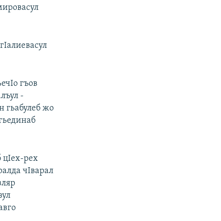
мировасул
агIалиевасул
ьечIо гъов
лъул -
н гьабулеб жо
 гьединаб
 цIех-рех
ралда чIварал
зляр
зул
авго