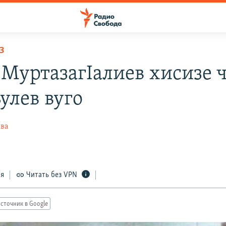
З
 МуртазагIалиев хисизе 
улев вуго
ева
ся
Читать без VPN
сточник в Google