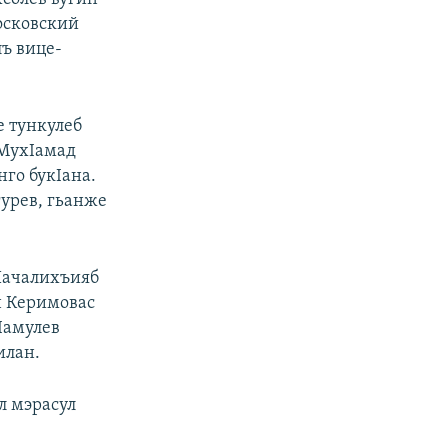
осковский
лъ вице-
е тункулеб
 МухIамад
нго букIана.
гурев, гьанже
 Пачалихъияб
н Керимовас
Iамулев
илан.
л мэрасул