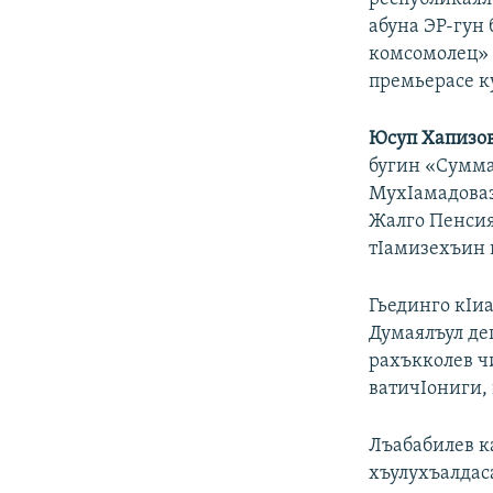
абуна ЭР-гун
комсомолец» г
премьерасе ку
Юсуп Хапизо
бугин «Сумма
МухIамадоваз.
Жалго Пенсияз
тIамизехъин 
Гьединго кIиа
Думаялъул де
рахъкколев чи
ватичIониги, 
Лъабабилев к
хъулухъалдас