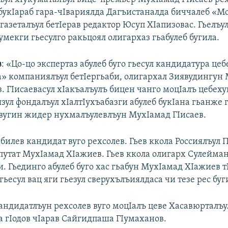
 букIараб гара-чIвариялда Дагъистаналда биччалеб «М
азеталъул бетIерав редактор Юсуп ХIапизовас. Гьелъу
мекги гьесулго ракьцоял олигархаз гьабулеб бугила.
в
: «Цо-цо экспертаз абулеб буго гьесул кандидатура цеб
» компаниялъул бетIергьаби, олигархал Зиявудингун
 ГIисаевасул хIакъалъулъ бицен чанго моцIалъ цебеху
ул фондалъул хIалтIухъабазги абулеб букIана гьанже 
вугин жидер нухмалъулевлъун МухIамад ГIисаев.
билев кандидат вуго рехсолев. Гьев ккола Россиялъул
путат МухIамад ХIажиев. Гьев ккола олигарх Сулейма
. Гьединго абулеб буго хас гьабун МухIамад ХIажиев т
гьесул вац яги гьезул сверухълъиялдаса чи тезе рес буг
андидатлъун рехсолев вуго моцIалъ цеве Хасавюрталъу
а гIодов чIарав Сайгидпаша ГIумаханов.