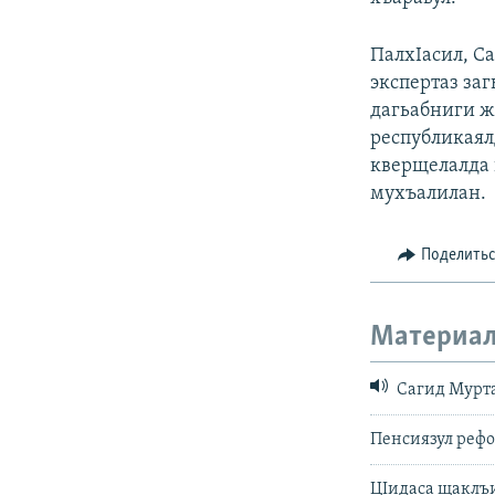
ПалхIасил, С
экспертаз заг
дагьабниги ж
республикаял
кверщелалда 
мухъалилан.
Поделить
Материал
Сагид Муртаз
Пенсиязул реф
ЦIидаса щаклъ