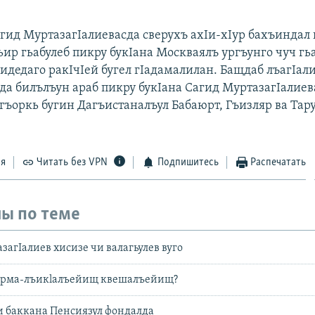
агид МуртазагIалиевасда сверухъ ахIи-хIур бахъиндал 
ьир гьабулеб пикру букIана Москваялъ ургъунго чуч гь
идедаго ракIчIей бугел гIадамалилан. Бащдаб лъагIал
да билълъун араб пикру букIана Сагид МуртазагIалиев
гъоркь бугин Дагъистаналъул Бабаюрт, Гъизляр ва Тар
ся
Читать без VPN
Подпишитесь
Распечатать
ы по теме
агIалиев хисизе чи валагьулев вуго
орма-лъикlалъейищ квешалъейищ?
и баккана Пенсиязул фондалда