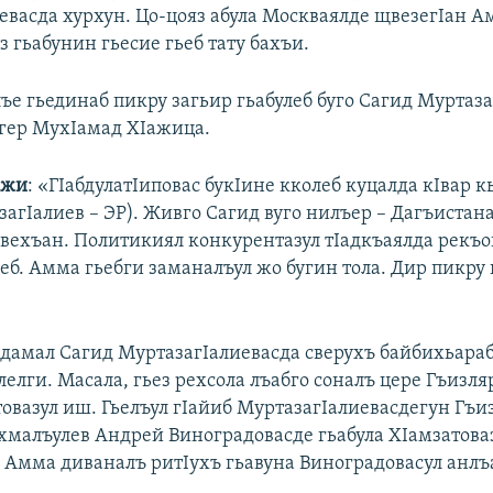
евасда хурхун. Цо-цояз абула Москваялде щвезегIан А
з гьабунин гьесие гьеб тату бахъи.
ъе гьединаб пикру загьир гьабулеб буго Сагид Муртаз
огер МухIамад ХIажица.
ажи
: «ГIабдулатIиповас букIине кколеб куцалда кIвар к
агIалиев – ЭР). Живго Сагид вуго нилъер – Дагъистана
евехъан. Политикиял конкурентазул тIадкъаялда рекъо
ьеб. Амма гьебги заманалъул жо бугин тола. Дир пикру
адамал Сагид МуртазагIалиевасда сверухъ байбихьараб
лелги. Масала, гьез рехсола лъабго соналъ цере Гъизля
товазул иш. Гьелъул гIайиб МуртазагIалиевасдегун Гъи
хмалъулев Андрей Виноградовасде гьабула ХIамзатова
. Амма диваналъ ритIухъ гьавуна Виноградовасул анлъ