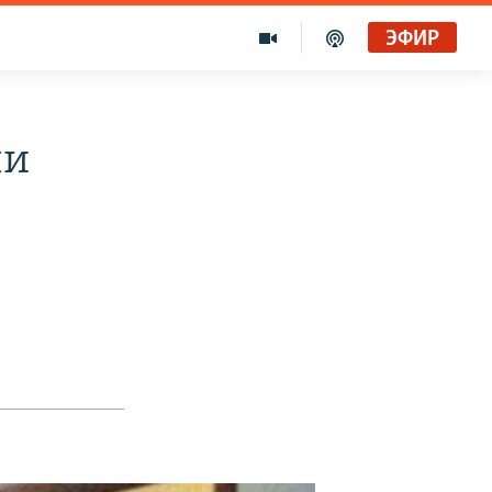
ЭФИР
чи