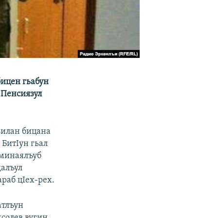
бицен гьабун
 Пенсиязул
ъилан бицана
 БитIун гьал
 минаялъуб
далъул
раб цIех-рех.
атлъун
хсолев вугин