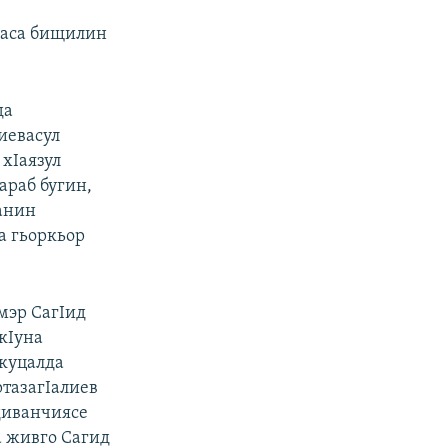
тIаса бищилин
да
иевасул
 хIаязул
араб бугин,
аанин
а гьоркьор
мэр СагIид
кIуна
 куцалда
ртазагIалиев
диванчиясе
а живго Сагид