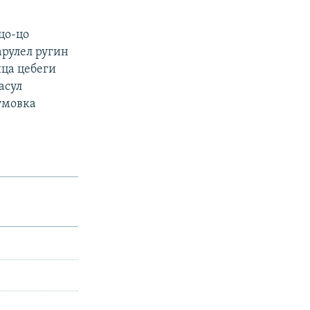
цо-цо
арулел ругин
ица цебеги
асул
умовка