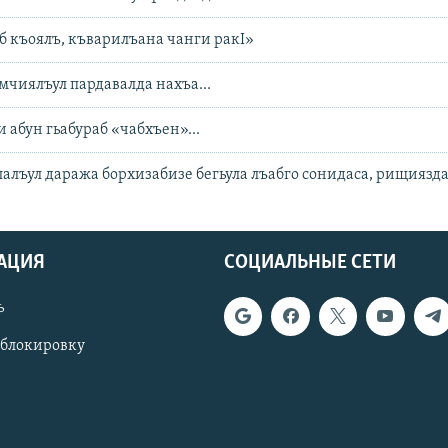
 къоялъ, къварилъана чанги ракI»
мчиялъул пардавалда нахъа...
 абун гьабураб «чабхъен»...
лалъул даража борхизабизе бегьула лъабго сонидаса, рищиязда
АЦИЯ
СОЦИАЛЬНЫЕ СЕТИ
ь
 блокировку