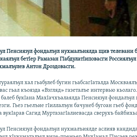
ул Пенсиязул фондалъул нухмалъиялда щив телевани 
каялъул бетIер Рамазан ГIабдулатIиповасги Россиялъул
хмалъулев Антон Дроздовасги.
тураялъул хал гьабулеб бугин гьабсагIаталда Москваял
вас гьал къоязда «Взгляд» газеталъе интервью кьолаго.
ь балеб букIана МахIачхъалаялда Пенсиязул фондалъул
зги. Гьез гьелъие гIиллалъун бачунеб бугоан гьеб фон
 вукIарав Сагид МуртазагIалиевасда сверухъ байбихьа
ул Пенсиязул фондалъул нухмалъиялде аслияв кандид
ъул хIукуматалъул вице-премьер МухIамад ГIисаев ре