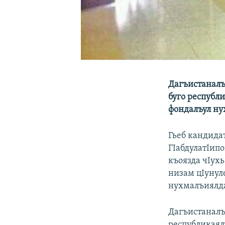
Дагъистаналъ
буго республи
фондалъул ну
Гьеб кандида
ГIабдулатIипо
къоязда чIух
низам цIунуле
нухмалъиялда
Дагъистаналъ
республикаял