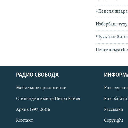
«Пенсия щвараб
Избербаш: туху
ЧIухь балайинги
Пенсиялъул гIе
РАДИО СВОБОДА
ИНФОРМ
Мобильное приложение
Как слушат
СОЦИАЛЬНЫЕ СЕТИ
Стипендия имени Петра Вайля
Как обойти
Архив 1997-2006
Рассылка
Контакт
Copyright