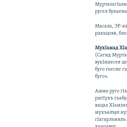
МуртазагIали
ругел бухьена
Масала, ЭР-ял
ракьцояв, бл
МухIамад ХI
(Сагид Муртаз
вукIинесев ц
буго гьесие г
буго».
Амма руго гI
ритIухъ гьабу
вацал ХIамза
мухъалъул ну
гIагарлъиялъ
хъаравул.