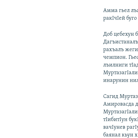
Амма гьел лъ
ракIчIей буго
Доб цебехун 
Дагъистаналъ
рахъалъ жеги 
чемпион. Гье
лъилниги тIа
МуртазагIали
инарунин нил
Сагид Муртаз
Амировасда д
МуртазагIали
тIибитIун бу
вачIунев раг
баянал кьун 