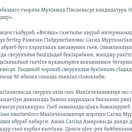
абаздаго гъорлъа МухIамад ГIисаевасул кандидатура 
 дир».
бицен гьабураб, «Взгляд» газеталъе кьураб интервьюял
ул бетIер Рамазан ГIабдулатIиповас Сагид МуртазагIал
абулеб буго хъулухъалъ хвезавунин гьев, Олимпиялъул
сда сверухълъи бацIцIадаб букIарабани, жиндир ракIчI
дкIалъалъай гьечIев нухмалъулев вахъинавизе бегьул
евасул. Гьединаб чорокаб сверухълъи букIиналъ гIадад
ъеца 90 абилел соназда лъикIал гIолохъаби.
агIалиевасда сверухъ ахIи гьес МахIачхъалаялъул экс-
андечIун диваналда баянал кьуралдаса бахъанин рикI
евасул рахъккураз. Гьеб заманалда цIакъ божизарулеб
кIана кватIичIого МахIачхъалаялъул мэрлъун Сагид Му
Iулин абураб хабарги. Амма СагIид Амировасда данде 
хадур гьел харбал къотIана. Цинги цIех-рех байбихьан