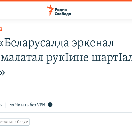
З
«Беларусалда эркенал
малатал рукIине шартIа
о»
ся
Читать без VPN
сточник в Google