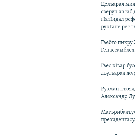
РАСПИСАНИЕ ВЕЩАНИЯ
Цолъарал мил
ПОДПИШИТЕСЬ НА РАССЫЛКУ
сверун хасаб
гIатIидал ре
рукIине рес г
Гьебго пикру 
Генассамблея
Гьес кIвар бу
лъугьарал жу
Рузман къоял
Александр Лу
Магърибалъул 
президентасу