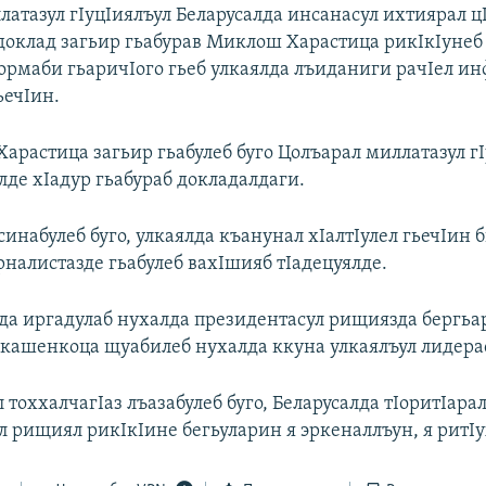
латазул гIуцIиялъул Беларусалда инсанасул ихтиярал ц
 доклад загьир гьабурав Миклош Харастица рикIкIунеб 
формаби гьаричIого гьеб улкаялда лъиданиги рачIел и
ьечIин.
Харастица загьир гьабулеб буго Цолъарал миллатазул г
лде хIадур гьабураб докладалдаги.
ссинабулеб буго, улкаялда къанунал хIалтIулел гьечIин
рналистазде гьабулеб вахIшияб тIадецуялде.
да иргадулаб нухалда президентасул рищиязда бергьа
кашенкоца щуабилеб нухалда ккуна улкаялъул лидерас
тоххалчагIаз лъазабулеб буго, Беларусалда тIоритIара
л рищиял рикIкIине бегьуларин я эркеналлъун, я ритI