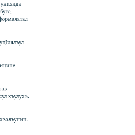
Iуниялда
буго,
нформалатал
IуцIиялъул
 бицине
рав
ул хъулухъ.
л
ухъалъунин.