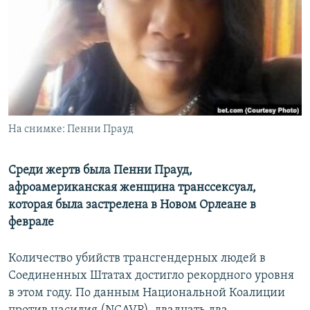
РАСПИСАНИЕ ВЕЩАНИЯ
ПОДПИШИТЕСЬ НА РАССЫЛКУ
СОЦИАЛЬНЫЕ СЕТИ
На снимке: Пенни Прауд
Все сайты РСЕ/РС
Среди жертв была Пенни Прауд,
афроамериканская женщина транссексуал,
которая была застрелена в Новом Орлеане в
феврале
Количество убийств трансгендерных людей в
Соединенных Штатах достигло рекордного уровня
в этом году. По данным Национальной Коалиции