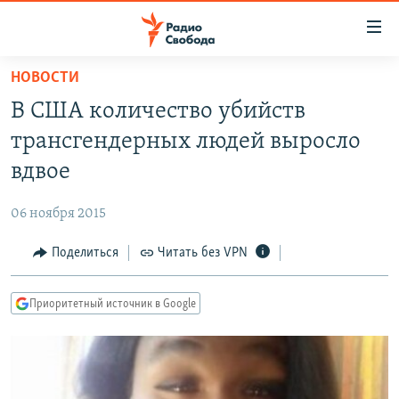
Ссылки
для
упрощенного
НОВОСТИ
ПРОГРАММЫ
доступа
В США количество убийств
ПОДКАСТЫ
Вернуться
трансгендерных людей выросло
к
АВТОРСКИЕ ПРОЕКТЫ
вдвое
основному
ЦИТАТЫ СВОБОДЫ
содержанию
06 ноября 2015
Вернутся
МНЕНИЯ
к
Поделиться
Читать без VPN
КУЛЬТУРА
главной
навигации
IDEL.РЕАЛИИ
Приоритетный источник в Google
Вернутся
КАВКАЗ.РЕАЛИИ
к
СЕВЕР.РЕАЛИИ
поиску
СИБИРЬ.РЕАЛИИ