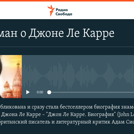
ан о Джоне Ле Карре
No media source currently avail
0:00
бликована и сразу стала бестселлером биография знам
Джона Ле Карре – "Джон Ле Карре. Биография" (John Le
 – британский писатель и литературный критик Адам Си