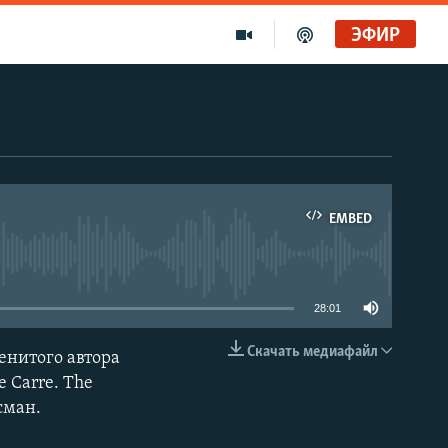
ЭФИР
Золотой запас Свободы. Голоса и темы XX века на архивных пленках. Дом поэта
Радио Свобода
Ищет виноватых?
EMBED
Радио Свобода Live
able
28:01
Скачать медиафайл
енитого автора
EMBED
 Carre. The
сман.