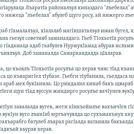
оналъул ТIохьотIа росулъ лъебелазул школалъул директ
агIарулаца ЛъаратIа районалъул киназдаго "лъебелал" 
о нижеца "лъебелал" абулеб щуго росу, ай нижерго лъе
раб гIамалалъул, хIалалаб магIишаталъул иман бугел, 
ана гьезул советияб заманалдаго. Гьеб ТIохьотIа росулъ
о гIадамаца адаб гьабулев НурмухIамад абурав ислами
гьиялъул. Доб заманалда Самаркандалда цIаларав.
, цо къоялъ ТIохьотIа росулъа цо херав чияс тIад къа
а цо къваригIел тIубазе. Гьебги тIубанила, гьелдаса н
н араб мех букIанила. Цо риидалил хинаб бакъ щвараб
Iеги щун тIад вуссун жиндирго росулъе вачIунев вукIу
итIун завалалда вугев, жеги кIикъойилъе вахъичIев гI
 вукIун вуго лъикIаб юргъачуялда цо сухъмахънух кку
рахъарабго батулеб лъарал рагIалда ватанила бакъалда 
Iадкъай кьурав херав.