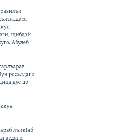
кIразилъи
къиталдаса
ккун
авги, щибдай
уго. Абулеб
агарлъарав
Iун ресалдаги
дица дуе цо
еккун
бараб лъикIаб
Iин асдаги