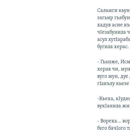
Саламги кьун 
загьир гьабун
хадув асие къ
чIезабунила ч
асул хутIараб
бугила херас.
- Гьанже, Исм
херав чи, мун
вуго мун, дуе
гIакълу кьезе
-Кьеха, кIуди
вукIанила жив
- Вореха... в
буго бачIого т