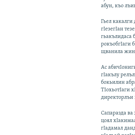
абун, къо лъ
Гьел какалги 
гIезегIан тезе
гьакълидаса 
рокъобгIаги б
щванила жинд
Ас абичIониг
гIакълу релъ
бокьилин абр
ТIохьотIаги х
директорлъи 
Сапаразда ва 
цоял хIакимал
гIадамал данд