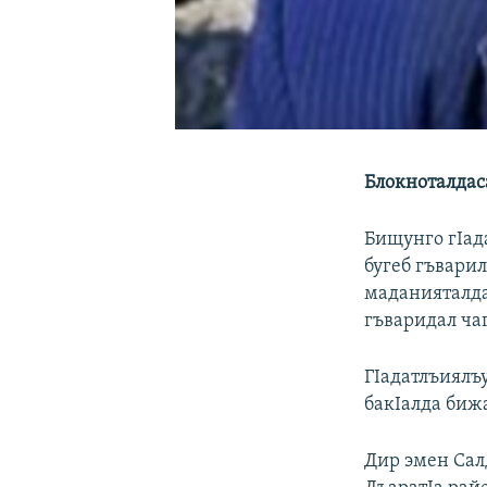
Блокноталдас
Бищунго гIад
бугеб гъварил
маданияталда 
гъваридал чаг
ГIадатлъиялъ
бакIалда биж
Дир эмен Салд