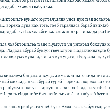
нила, тIоцебе рагIун гIакъилабин ккараб калам чIобог
цогидаб гьереси гьабунила.
Iикъойилъ вукIаго юргъачуялда унев дун тIад велъара
а... вореха дуца как тоге, гьеб таралдаса бараб лъикIаб 
ъваридабги, гIакъилабги калам жиндир гIиналда рагIи
ила лъабкъойилъа тIаде гIумруги ун унтарал бохдуца к
а. ГIадада абураб букIун гьечIогури гIадатлъиялъулъ 
 нилъер умумуцаги, чияр умумуцаги, гIурусацаги, хут
бахъиналъул бицана инсуца, амма жинцаго киданиги а
наб мехалда лъазабураб гуреб "вореха... вореха как тог
а рецIулел каказул гьиргун, лъарал рагIалда кьураб гIа
етIералъ гIаданибе биччачIолъиялъ" - ин абулеб бугин 
сон какал рецIулаго унеб буго, Аллагьас къабул гьарул