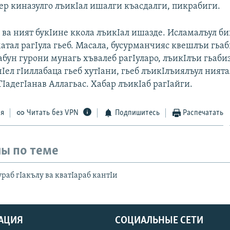
ер киназулго лъикIал ишалги къасдалги, пикрабиги.
 ва ният букIине ккола лъикIал ишазде. Исламалъул б
атал рагIула гьеб. Масала, бусурманчияс квешлъи гьа
абун гурони мунагь хъвалеб рагIуларо, лъикIлъи гьаби
чIел гIиллабаца гьеб хутIани, гьеб лъикIлъиялъул ния
ТIадегIанав Аллагьас. Хабар лъикIаб рагIайги.
ся
Читать без VPN
Подпишитесь
Распечатать
ы по теме
раб гIакълу ва кватIараб кантIи
АЦИЯ
СОЦИАЛЬНЫЕ СЕТИ