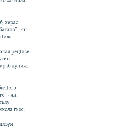
ояб батнила,
б, херас
батана" - ян
чIила.
акал рецIизе
бугин
Iараб дуниял
бичIого
е" - ян.
кълу
ккола гьес.
еллъун