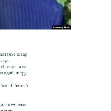
ияталъе кIвар
сазул
 гIакъилал ва
гьадаб пикру.
бги чIобогояб
билел соназда