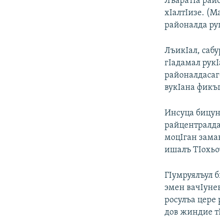
ЛъаратIа рай
хIалтIизе. (М
районалда руг
ЛъикIал, сабу
гIадамал рукI
районалдасаг
вукIана фикъ
Инсуца бицуна
райцентралдас
моцIган зама
ишалъ ТIохьот
ГIумруялъул б
эмен вачIунев
росулъа цере 
дов жиндие т