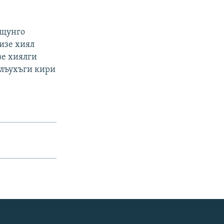
ищунго
бизе хиял
зе хиялги
талъухъги кири