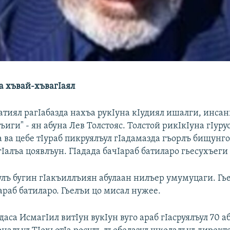
а хъвай-хъвагIаял
атиял рагIабазда нахъа рукIуна кIудиял ишалги, инсан
ъиги" - ян абуна Лев Толстояс. Толстой рикIкIуна гIуру
ва цебе тIураб пикруялъул гIадамазда гъорлъ бищунго
Iалъа цоявлъун. ГIадада бачIараб батиларо гьесухъеги 
улъ бугин гIакъиллъиян абулаан нилъер умумуцаги. Гье
араб батиларо. Гьелъи цо мисал нужее.
аса ИсмагIил витIун вукIун вуго араб гIасруялъул 70 а