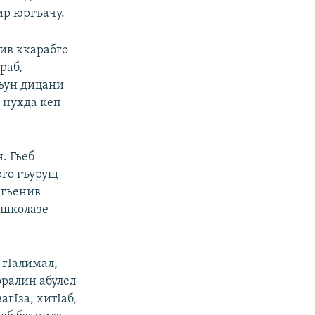
ир юргъачу.
нив ккарабго
араб,
хьун дицани
ъ нухда кеп
. Гьеб
рго гъурущ
 гьенив
ъ школазе
 гIалимал,
оралин абулел
агIза, хитIаб,