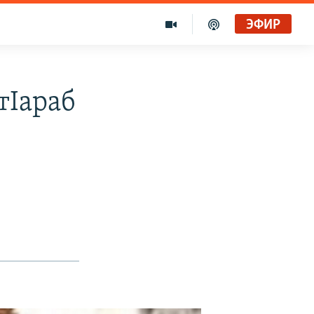
ЭФИР
тIараб