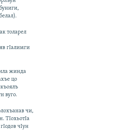
орлъун
абуниги,
белал).
как толарел
яв гIалимги
нила жинда
ахъе цо
 къоялъ
н вуго.
олохъанав чи,
н. ТIохьотIа
гIодов чIун