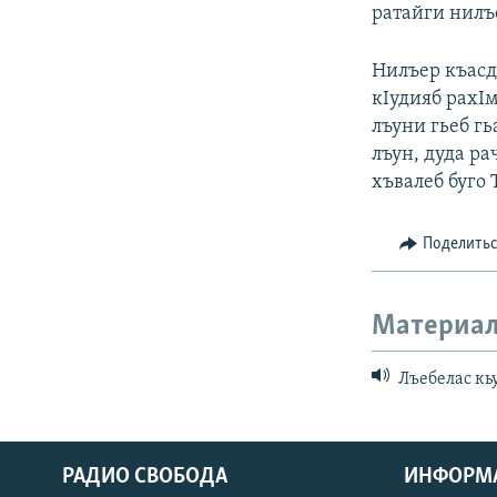
ратайги нилъ
Нилъер къасд
кIудияб рахIм
лъуни гьеб гь
лъун, дуда ра
хъвалеб буго 
Поделить
Материал
Лъебелас кьу
РАДИО СВОБОДА
ИНФОРМ