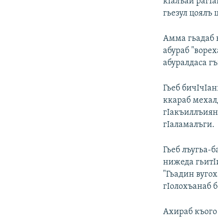
кIалъай рагIа
гьезул цоялъ 
Амма гьадаб к
абураб "ворех
абуралдаса г
Гьеб бичIчIан
ккараб мехалд
гIакъиллъиян
гIаламалъги.
Гьеб лъугьа-
нижеда гьитIи
"Гьадин вугох
гIолохъанаб б
Ахираб къого 