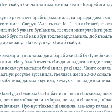
икIги гьабун биччан танила жинца къан чIолареб жинд
дунго ркъов хутIарабго ралаанила, сапаразда дова гьа
ги танила. Сверун "Аллагь гьечIо..." - ян ахIтолеб, къос
бигьичIеб улкаги букIанила, гьелъги инкарчагIиги ри
алеб буго гьаб как абун тохлъизарулаанила. Доб къоял
ир херасул гIакълуялъул хIисаб гьабун.
и лъаларищ как таралдаса бараб лъикIаб букIунеблъиян
лъанин гIазу балеб къоялъ гIияда иналдаса жиндие аза
ав вехьасул мисалги бачIанила ракIалде. Чанго соналъ
IалтIун росулъе вуссанила, гьелдаса жеги 20-30 сонал
гьабунила, дарсал кьунила, хъулухъ - ишалде кканила.
хIалтIуда гIемерал батIи-батIиял - цоял гIакъилал, цоял
, цоял жал цIодоралин чIарал, цогидал гIадамаца цIод
чIванила. Нус-нус тIахьал цIаланила, аза-азар калам, в