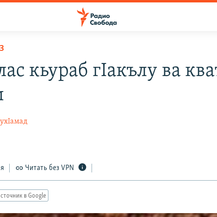
З
ас кьураб гIакълу ва ква
и
МухIамад
ся
Читать без VPN
сточник в Google