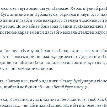
лъалхъун вуго эмен авгун кIалъазе. Херас кIудияб ра
 буго жиндир иш тIубаялъухъ, баркалаги кьун буго, на
о лъикIги гьабун чоде вахарабго гьелъул чIолохъжоги 
у херас. Цо жо абизе бокьарав гIадин вукIкIахъдилев 
ин гIенеккарав эменги дагьабго мехалъ лъалхъи ккун б
агIил, дун гIумру рагIалде бакIарарав, хвезе заман гI
 вуго гIолохъанчи, школалъул директор. Дидаса цIикIк
 данде кинаб лъикIлъи гьабилеб лъаларогоги вуго дун, 
 буго - ян лъугьанила херав.
яв, гIакълу кье, гьеб киданиги гIемер букIунарин гIен
, щибдай ас бицинеб - ин абулеб буго инсуца.
ореха, ИсмагIил, дуца киданиги гьеб как тоге, гъоб как 
аралдаса... - ян абунила кIудияс. Базе бугин, тезе гьеч